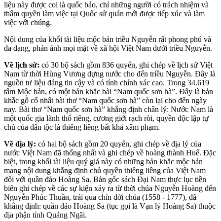
liệu này được coi là quốc bảo, chỉ những người có trách nhiệm và
thẩm quyền làm việc tại Quốc sử quán mới được tiếp xúc và làm
việc với chúng.
Nội dung của khối tài liệu mộc bản triều Nguyễn rất phong phú và
đa dạng, phản ánh mọi mặt về xã hội Việt Nam dưới triều Nguyễn.
Về lịch sử:
có 30 bộ sách gồm 836 quyển, ghi chép về lịch sử Việt
Nam từ thời Hùng Vương dựng nước cho đến triều Nguyễn. Đây là
nguồn tư liệu đáng tin cậy và có tính chính xác cao. Trong 34.619
tấm Mộc bản, có một bản khắc bài “Nam quốc sơn hà”. Đây là bản
khắc gỗ cổ nhất bài thơ “Nam quốc sơn hà” còn lại cho đến ngày
nay. Bài thơ “Nam quốc sơn hà” khẳng định chân lý: Nước Nam là
một quốc gia lãnh thổ riêng, cương giới rạch ròi, quyền độc lập tự
chủ của dân tộc là thiêng liêng bất khả xâm phạm.
Về địa lý:
có hai bộ sách gồm 20 quyển, ghi chép về địa lý của
nước Việt Nam đã thống nhất và ghi chép về hoàng thành Huế. Đặc
biệt, trong khối tài liệu quý giá này có những bản khắc mộc bản
mang nội dung khẳng định chủ quyền thiêng liêng của Việt Nam
đối với quần đảo Hoàng Sa. Bản gốc sách Đại Nam thực lục tiền
biên ghi chép về các sự kiện xảy ra từ thời chúa Nguyễn Hoàng đến
Nguyễn Phúc Thuần, trải qua chín đời chúa (1558 - 1777), đã
khẳng định: quần đảo Hoàng Sa (tục gọi là Vạn lý Hoàng Sa) thuộc
địa phận tỉnh Quảng Ngãi.