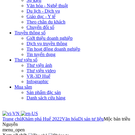
Sự kiện
Văn hóa - Nghệ thuật
Du lịch - Dịch vụ
Giáo dục - Y tế
Theo chân du khách
Chuyển đổi số
Truyền thông số
Giới thiệu doanh nghiệp
Dịch vụ truyền thông
Tin hoạt động doanh nghiệp
Tin tuyển dụng
Thư viện số
Thư viện ảnh
Thư viện video
VR-3D Huế
Infographic
Mua sắm
Sản phẩm đặc sản
Danh sách cửa hàng
Trang chủ
Khám phá Huế 2022
Văn hóa
Di sản tư liệu
Mộc bản triều
Nguyễn
menu_open