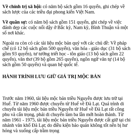
Về chính trị xã hội:
có năm bộ sách gồm 16 quyển, ghi chép về
sách lược của các triều đại phong kiến Việt Nam.
Về quân sự:
có năm bộ sách gồm 151 quyển, ghi chép về việc
đánh dẹp các cuộc nổi dậy ở Bắc kỳ, Nam kỳ, Bình Thuận và một
số nơi khác.
Ngoài ra còn có các tài liệu mộc bản quý với các chủ đề: Về pháp
chế (có 12 bộ sách gồm 500 quyển), văn hóa - giáo dục (31 bộ sách
gồm 93 quyển), tư tưởng triết học - tôn giáo (13 bộ sách gồm 22
quyển), văn thơ (39 bộ gồm 265 quyển), ngôn ngữ văn tự (14 bộ
sách gồm 50 quyển) và quan hệ quốc tế.
HÀNH TRÌNH LƯU GIỮ GIÁ TRỊ MỘC BẢN
Trước năm 1960, tài liệu mộc bản triều Nguyễn được lưu trữ tại
Huế. Từ năm 1960 được chuyển từ Huế về Đà Lạt. Quá trình di
chuyển tài liệu mộc bản triều Nguyễn từ Huế về Đà Lạt rất công
phu và cẩn trọng, phải di chuyển làm ba lần mới hoàn thành. Từ
năm 1961 - 1975, tài liệu mộc bản triều Nguyễn được cất giữ tại chi
nhánh văn khố Đà Lạt; do điều kiện bảo quản không tốt nên bị hư
hỏng và xuống cấp trầm trọng