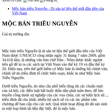
Xem cỡ chữ:
Mộc bản triều Nguyễn - Di sản tư liệu thế giới đầu tiên của
Việt Nam
MỘC BẢN TRIỀU NGUYỄN
Giá trị trường tồn
Mộc bản triều Nguyễn là di sản tư liệu thế giới đầu tiên của Việt
Nam được UNESCO công nhận ngày 31 tháng 7 năm 2009, gồm
34.618 tấm, là những văn bản chữ Hán - Nôm được khắc ngược
trên gỗ để in ra các sách tại Việt Nam vào thế kỷ 19 và đầu thế kỷ
20. Hiện nay, trên thế giới hiếm có Mộc bản là những bộ chính văn,
chính sử do triều đình tổ chức biên soạn, khắc in như Mộc bản
Triều Nguyễn.
Dưới triều Nguyễn, do nhu cầu phổ biến rộng rãi các chuẩn mực
của xã hội, các điều luật bắt buộc thần dân phải tuân theo, để lưu
truyền công danh sự nghiệp của các vua chúa, các sự kiện lịch sử...,
triều đình đã cho khắc nhiều bộ sách sử và các tác phẩm văn
chương để ban cấp cho các nơi. Quá trình hoạt động đó đã sản sinh
ra một loại hình tài liệu đặc biệt, đó là mộc bản.