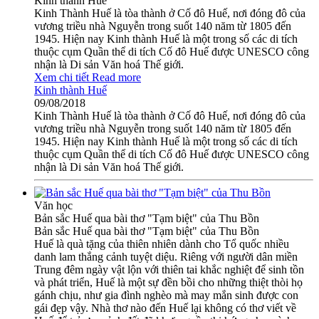
Kinh thành Huế
Kinh Thành Huế là tòa thành ở Cố đô Huế, nơi đóng đô của
vương triều nhà Nguyễn trong suốt 140 năm từ 1805 đến
1945. Hiện nay Kinh thành Huế là một trong số các di tích
thuộc cụm Quần thể di tích Cố đô Huế được UNESCO công
nhận là Di sản Văn hoá Thế giới.
Xem chi tiết
Read more
Kinh thành Huế
09/08/2018
Kinh Thành Huế là tòa thành ở Cố đô Huế, nơi đóng đô của
vương triều nhà Nguyễn trong suốt 140 năm từ 1805 đến
1945. Hiện nay Kinh thành Huế là một trong số các di tích
thuộc cụm Quần thể di tích Cố đô Huế được UNESCO công
nhận là Di sản Văn hoá Thế giới.
Văn học
Bản sắc Huế qua bài thơ "Tạm biệt" của Thu Bồn
Bản sắc Huế qua bài thơ "Tạm biệt" của Thu Bồn
Huế là quà tặng của thiên nhiên dành cho Tổ quốc nhiều
danh lam thắng cảnh tuyệt diệu. Riêng với người dân miền
Trung đêm ngày vật lộn với thiên tai khắc nghiệt để sinh tồn
và phát triển, Huế là một sự đền bồi cho những thiệt thòi họ
gánh chịu, như gia đình nghèo mà may mắn sinh được con
gái đẹp vậy. Nhà thơ nào đến Huế lại không có thơ viết về