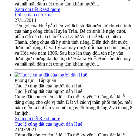
và mãi mãi đậm nét trong tâm khảm người ...
Xem chi tiết
Read more
Lời ca dao cho Huế
27/11/2014
Tên gọi của Huế gắn liền với lịch sử đất nước từ chuyện tình
của nàng công chúa Huyền Trân. Để có sính lễ ngày cưới,
phần đất của hai châu Ô và Lý từ Vua Chế Mân Chiêm
Thành, công chúa đã hy sinh tình riêng. Diện tích đất nước
được nới rộng. Ô và Lý sau này được đổi thành châu Thuận
và Hóa vào năm 1306. Sau bao lần thay đổi, tên này vẫn
được giữ nhưng đã đọc trại từ Hóa ra Huế. Huế còn đến nay
và mãi mãi đậm nét trong tâm khảm người ...
Phong tục - Tập quán
Tục lệ cúng đất của người dân Huế
Tục lệ cúng đất của người dân Huế
Cúng đất còn có tên là lễ “ Tạ thổ kỳ yên”. Cúng đất là lễ
dâng cúng cho các vị thần Đất và các vị thần phối thuộc, mỗi
năm diễn ra hai lần vào một ngày tốt trong tháng 2 và tháng 8
âm lịch.
Xem chi tiết
Read more
Tục lệ cúng đất của người dân Huế
21/03/2021
Cúng đất còn có tên là lễ “ Tạ thổ kỳ yên”. Cúng đất là lễ