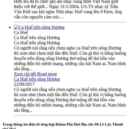
Hữu Ba đã tổ chức ghi âm nhạc cung đình Việt Nam giới
thiệu với thế giới... Ngày 31/1/2004, GS.TS nhạc sỹ Trần
Văn Khê sau khi nghe Nhã nhạc Huế vang lên ở Paris, ông
vẫn còn nguyên cảm xúc...
Ca Huế
Ca Huế trên sông Hương
Ca Huế trên sông Hương
Có người nói rằng nếu chưa nghe ca Huế trên sông Hương
thì xem như chưa một lần đến Huế. Còn gì thú vị bằng buông
thuyền trên dòng sông Hương thơ mộng để thả hồn vào
những điệu hò mênh mang, những câu hát Nam ai, Nam bình
sâu lắng...
Xem chi tiết
Read more
Ca Huế trên sông Hương
22/09/2017
Có người nói rằng nếu chưa nghe ca Huế trên sông Hương
thì xem như chưa một lần đến Huế. Còn gì thú vị bằng buông
thuyền trên dòng sông Hương thơ mộng để thả hồn vào
những điệu hò mênh mang, những câu hát Nam ai, Nam bình
sâu lắng...
Trang thông tin điện tử tổng hợp Khám Phá Huế
Địa chỉ: 06 Lê Lợi, Thành
phố Huế