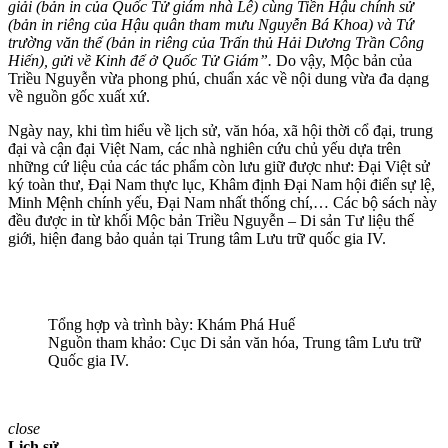
giải (bản in của Quốc Tử giám nhà Lê) cùng Tiền Hậu chính sử
(bản in riêng của Hậu quân tham mưu Nguyễn Bá Khoa) và Tứ
trường văn thể (bản in riêng của Trấn thủ Hải Dương Trần Công
Hiến), gửi về Kinh để ở Quốc Tử Giám”.
Do vậy, Mộc bản của
Triều Nguyễn vừa phong phú, chuẩn xác về nội dung vừa đa dạng
về nguồn gốc xuất xứ.
Ngày nay, khi tìm hiểu về lịch sử, văn hóa, xã hội thời cổ đại, trung
đại và cận đại Việt Nam, các nhà nghiên cứu chủ yếu dựa trên
những cứ liệu của các tác phẩm còn lưu giữ được như: Đại Việt sử
ký toàn thư, Đại Nam thực lục, Khâm định Đại Nam hội điển sự lệ,
Minh Mệnh chính yếu, Đại Nam nhất thống chí,… Các bộ sách này
đều được in từ khối Mộc bản Triều Nguyễn – Di sản Tư liệu thế
giới, hiện đang bảo quản tại Trung tâm Lưu trữ quốc gia IV.
Tổng hợp và trình bày: Khám Phá Huế
Nguồn tham khảo: Cục Di sản văn hóa, Trung tâm Lưu trữ
Quốc gia IV.
close
Lịch sử