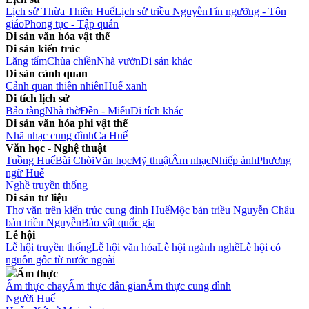
Lịch sử Thừa Thiên Huế
Lịch sử triều Nguyễn
Tín ngưỡng - Tôn
giáo
Phong tục - Tập quán
Di sản văn hóa vật thể
Di sản kiến trúc
Lăng tẩm
Chùa chiền
Nhà vườn
Di sản khác
Di sản cảnh quan
Cảnh quan thiên nhiên
Huế xanh
Di tích lịch sử
Bảo tàng
Nhà thờ
Đền - Miếu
Di tích khác
Di sản văn hóa phi vật thể
Nhã nhạc cung đình
Ca Huế
Văn học - Nghệ thuật
Tuồng Huế
Bài Chòi
Văn học
Mỹ thuật
Âm nhạc
Nhiếp ảnh
Phương
ngữ Huế
Nghề truyền thống
Di sản tư liệu
Thơ văn trên kiến trúc cung đình Huế
Mộc bản triều Nguyễn
Châu
bản triều Nguyễn
Bảo vật quốc gia
Lễ hội
Lễ hội truyền thống
Lễ hội văn hóa
Lễ hội ngành nghề
Lễ hội có
nguồn gốc từ nước ngoài
Ẩm thực
Ẩm thực chay
Ẩm thực dân gian
Ẩm thực cung đình
Người Huế