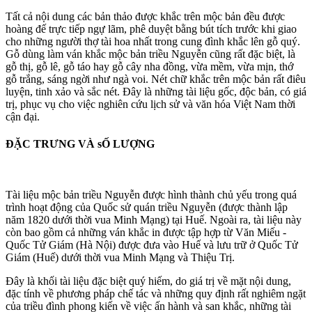
Tất cả nội dung các bản thảo được khắc trên mộc bản đều được
hoàng đế trực tiếp ngự lãm, phê duyệt bằng bút tích trước khi giao
cho những người thợ tài hoa nhất trong cung đình khắc lên gỗ quý.
Gỗ dùng làm ván khắc mộc bản triều Nguyễn cũng rất đặc biệt, là
gỗ thị, gỗ lê, gỗ táo hay gỗ cây nha đồng, vừa mềm, vừa mịn, thớ
gỗ trắng, sáng ngời như ngà voi. Nét chữ khắc trên mộc bản rất điêu
luyện, tinh xảo và sắc nét. Đây là những tài liệu gốc, độc bản, có giá
trị, phục vụ cho việc nghiên cứu lịch sử và văn hóa Việt Nam thời
cận đại.
ĐẶC TRƯNG VÀ sỐ LƯỢNG
Tài liệu mộc bản triều Nguyễn được hình thành chủ yếu trong quá
trình hoạt động của Quốc sử quán triều Nguyễn (được thành lập
năm 1820 dưới thời vua Minh Mạng) tại Huế. Ngoài ra, tài liệu này
còn bao gồm cả những ván khắc in được tập hợp từ Văn Miếu -
Quốc Tử Giám (Hà Nội) được đưa vào Huế và lưu trữ ở Quốc Tử
Giám (Huế) dưới thời vua Minh Mạng và Thiệu Trị.
Đây là khối tài liệu đặc biệt quý hiếm, do giá trị về mặt nội dung,
đặc tính về phương pháp chế tác và những quy định rất nghiêm ngặt
của triều đình phong kiến về việc ấn hành và san khắc, những tài