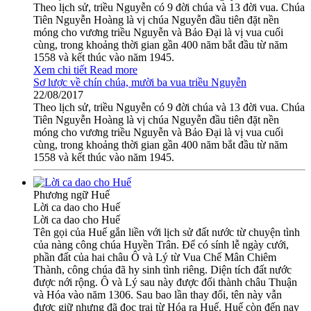
Theo lịch sử, triều Nguyễn có 9 đời chúa và 13 đời vua. Chúa
Tiên Nguyễn Hoàng là vị chúa Nguyễn đầu tiên đặt nền
móng cho vương triều Nguyễn và Bảo Đại là vị vua cuối
cùng, trong khoảng thời gian gần 400 năm bắt đầu từ năm
1558 và kết thúc vào năm 1945.
Xem chi tiết
Read more
Sơ lược về chín chúa, mười ba vua triều Nguyễn
22/08/2017
Theo lịch sử, triều Nguyễn có 9 đời chúa và 13 đời vua. Chúa
Tiên Nguyễn Hoàng là vị chúa Nguyễn đầu tiên đặt nền
móng cho vương triều Nguyễn và Bảo Đại là vị vua cuối
cùng, trong khoảng thời gian gần 400 năm bắt đầu từ năm
1558 và kết thúc vào năm 1945.
Phương ngữ Huế
Lời ca dao cho Huế
Lời ca dao cho Huế
Tên gọi của Huế gắn liền với lịch sử đất nước từ chuyện tình
của nàng công chúa Huyền Trân. Để có sính lễ ngày cưới,
phần đất của hai châu Ô và Lý từ Vua Chế Mân Chiêm
Thành, công chúa đã hy sinh tình riêng. Diện tích đất nước
được nới rộng. Ô và Lý sau này được đổi thành châu Thuận
và Hóa vào năm 1306. Sau bao lần thay đổi, tên này vẫn
được giữ nhưng đã đọc trại từ Hóa ra Huế. Huế còn đến nay