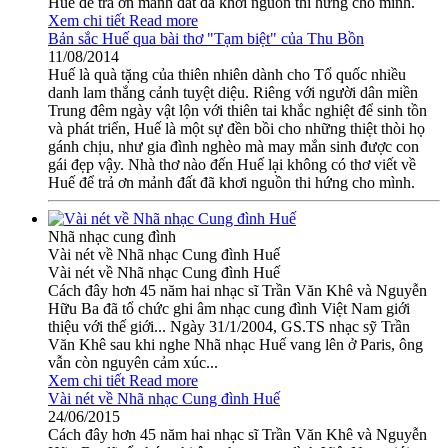
Huế để trả ơn mảnh đất đã khơi nguồn thi hứng cho mình.
Xem chi tiết
Read more
Bản sắc Huế qua bài thơ "Tạm biệt" của Thu Bồn
11/08/2014
Huế là quà tặng của thiên nhiên dành cho Tổ quốc nhiều
danh lam thắng cảnh tuyệt diệu. Riêng với người dân miền
Trung đêm ngày vật lộn với thiên tai khắc nghiệt để sinh tồn
và phát triển, Huế là một sự đền bồi cho những thiệt thòi họ
gánh chịu, như gia đình nghèo mà may mắn sinh được con
gái đẹp vậy. Nhà thơ nào đến Huế lại không có thơ viết về
Huế để trả ơn mảnh đất đã khơi nguồn thi hứng cho mình.
Nhã nhạc cung đình
Vài nét về Nhã nhạc Cung đình Huế
Vài nét về Nhã nhạc Cung đình Huế
Cách đây hơn 45 năm hai nhạc sĩ Trần Văn Khê và Nguyễn
Hữu Ba đã tổ chức ghi âm nhạc cung đình Việt Nam giới
thiệu với thế giới... Ngày 31/1/2004, GS.TS nhạc sỹ Trần
Văn Khê sau khi nghe Nhã nhạc Huế vang lên ở Paris, ông
vẫn còn nguyên cảm xúc...
Xem chi tiết
Read more
Vài nét về Nhã nhạc Cung đình Huế
24/06/2015
Cách đây hơn 45 năm hai nhạc sĩ Trần Văn Khê và Nguyễn