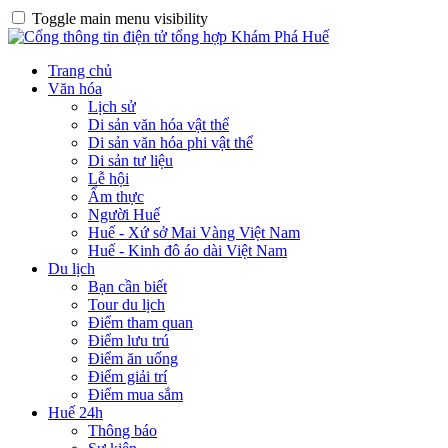
Toggle main menu visibility
Trang chủ
Văn hóa
Lịch sử
Di sản văn hóa vật thể
Di sản văn hóa phi vật thể
Di sản tư liệu
Lễ hội
Ẩm thực
Người Huế
Huế - Xứ sở Mai Vàng Việt Nam
Huế - Kinh đô áo dài Việt Nam
Du lịch
Bạn cần biết
Tour du lịch
Điểm tham quan
Điểm lưu trú
Điểm ăn uống
Điểm giải trí
Điểm mua sắm
Huế 24h
Thông báo