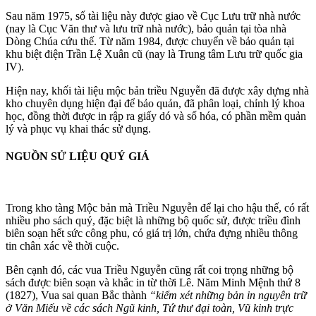
Sau năm 1975, số tài liệu này được giao về Cục Lưu trữ nhà nước
(nay là Cục Văn thư và lưu trữ nhà nước), bảo quản tại tòa nhà
Dòng Chúa cứu thế. Từ năm 1984, được chuyển về bảo quản tại
khu biệt điện Trần Lệ Xuân cũ (nay là Trung tâm Lưu trữ quốc gia
IV).
Hiện nay, khối tài liệu mộc bản triều Nguyễn đã được xây dựng nhà
kho chuyên dụng hiện đại để bảo quản, đã phân loại, chỉnh lý khoa
học, đồng thời được in rập ra giấy dó và số hóa, có phần mềm quản
lý và phục vụ khai thác sử dụng.
NGUỒN SỬ LIỆU QUÝ GIÁ
Trong kho tàng Mộc bản mà Triều Nguyễn để lại cho hậu thế, có rất
nhiều pho sách quý, đặc biệt là những bộ quốc sử, được triều đình
biên soạn hết sức công phu, có giá trị lớn, chứa đựng nhiều thông
tin chân xác về thời cuộc.
Bên cạnh đó, các vua Triều Nguyễn cũng rất coi trọng những bộ
sách được biên soạn và khắc in từ thời Lê. Năm Minh Mệnh thứ 8
(1827), Vua sai quan Bắc thành
“kiểm xét những bản in nguyên trữ
ở Văn Miếu về các sách Ngũ kinh, Tứ thư đại toàn, Vũ kinh trực