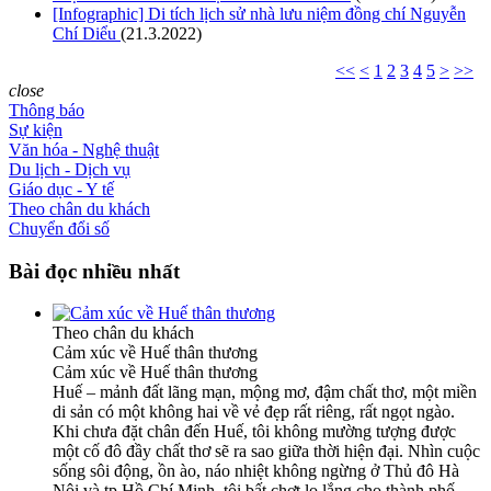
[Infographic] Di tích lịch sử nhà lưu niệm đồng chí Nguyễn
Chí Diểu
(21.3.2022)
<<
<
1
2
3
4
5
>
>>
close
Thông báo
Sự kiện
Văn hóa - Nghệ thuật
Du lịch - Dịch vụ
Giáo dục - Y tế
Theo chân du khách
Chuyển đổi số
Bài đọc nhiều nhất
Theo chân du khách
Cảm xúc về Huế thân thương
Cảm xúc về Huế thân thương
Huế – mảnh đất lãng mạn, mộng mơ, đậm chất thơ, một miền
di sản có một không hai về vẻ đẹp rất riêng, rất ngọt ngào.
Khi chưa đặt chân đến Huế, tôi không mường tượng được
một cố đô đầy chất thơ sẽ ra sao giữa thời hiện đại. Nhìn cuộc
sống sôi động, ồn ào, náo nhiệt không ngừng ở Thủ đô Hà
Nội và tp Hồ Chí Minh, tôi bất chợt lo lắng cho thành phố