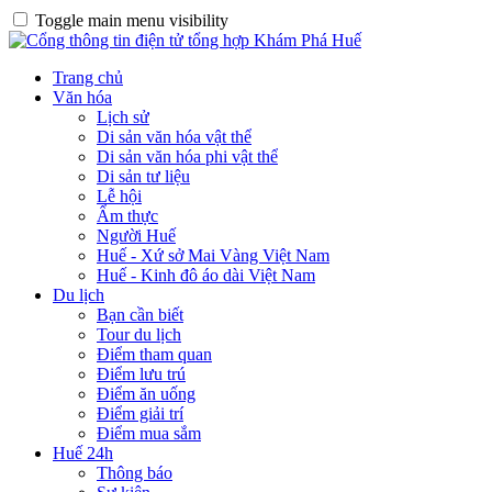
Toggle main menu visibility
Trang chủ
Văn hóa
Lịch sử
Di sản văn hóa vật thể
Di sản văn hóa phi vật thể
Di sản tư liệu
Lễ hội
Ẩm thực
Người Huế
Huế - Xứ sở Mai Vàng Việt Nam
Huế - Kinh đô áo dài Việt Nam
Du lịch
Bạn cần biết
Tour du lịch
Điểm tham quan
Điểm lưu trú
Điểm ăn uống
Điểm giải trí
Điểm mua sắm
Huế 24h
Thông báo