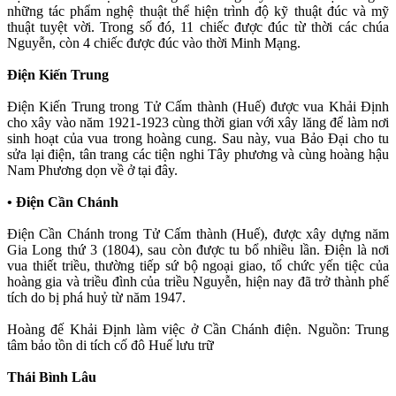
những tác phẩm nghệ thuật thể hiện trình độ kỹ thuật đúc và mỹ
thuật tuyệt vời. Trong số đó, 11 chiếc được đúc từ thời các chúa
Nguyễn, còn 4 chiếc được đúc vào thời Minh Mạng.
Điện Kiến Trung
Điện Kiến Trung trong Tử Cấm thành (Huế) được vua Khải Định
cho xây vào năm 1921-1923 cùng thời gian với xây lăng để làm nơi
sinh hoạt của vua trong hoàng cung. Sau này, vua Bảo Đại cho tu
sửa lại điện, tân trang các tiện nghi Tây phương và cùng hoàng hậu
Nam Phương dọn về ở tại đây.
• Điện Cần Chánh
Điện Cần Chánh trong Tử Cấm thành (Huế), được xây dựng năm
Gia Long thứ 3 (1804), sau còn được tu bổ nhiều lần. Điện là nơi
vua thiết triều, thường tiếp sứ bộ ngoại giao, tổ chức yến tiệc của
hoàng gia và triều đình của triều Nguyễn, hiện nay đã trở thành phế
tích do bị phá huỷ từ năm 1947.
Hoàng đế Khải Định làm việc ở Cần Chánh điện. Nguồn: Trung
tâm bảo tồn di tích cố đô Huế lưu trữ
Thái Bình Lâu