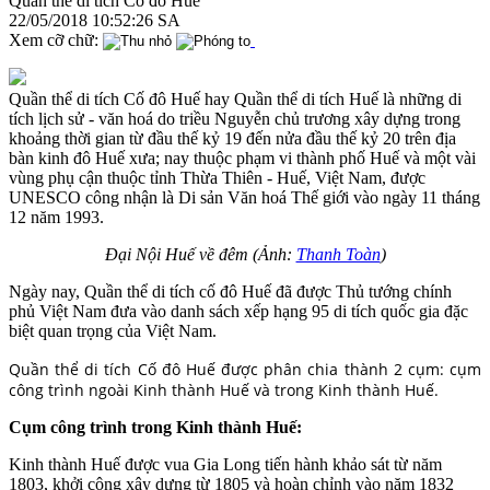
Quần thể di tích Cố đô Huế
22/05/2018 10:52:26 SA
Xem cỡ chữ:
Quần thể di tích Cố đô Huế hay Quần thể di tích Huế là những di
tích lịch sử - văn hoá do triều Nguyễn chủ trương xây dựng trong
khoảng thời gian từ đầu thế kỷ 19 đến nửa đầu thế kỷ 20 trên địa
bàn kinh đô Huế xưa; nay thuộc phạm vi thành phố Huế và một vài
vùng phụ cận thuộc tỉnh Thừa Thiên - Huế, Việt Nam, được
UNESCO công nhận là Di sản Văn hoá Thế giới vào ngày 11 tháng
12 năm 1993.
Đại Nội Huế về đêm (Ảnh:
Thanh Toàn
)
Ngày nay, Quần thể di tích cố đô Huế đã được Thủ tướng chính
phủ Việt Nam đưa vào danh sách xếp hạng 95 di tích quốc gia đặc
biệt quan trọng của Việt Nam.
Quần thể di tích Cố đô Huế được phân chia thành 2 cụm: cụm
công trình ngoài Kinh thành Huế và trong Kinh thành Huế.
Cụm công trình trong Kinh thành Huế:
Kinh thành Huế được vua Gia Long tiến hành khảo sát từ năm
1803, khởi công xây dựng từ 1805 và hoàn chỉnh vào năm 1832