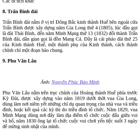
Các di tích khác
8. Trấn Bình đài
Trấn Bình đài nằm ở vị trí Đông Bắc kinh thành Huế bên ngoài cửa
Trấn Bình được xây dựng năm Gia Long thứ 4 (1805), lúc đầu gọi
là đài Thái Bình, đến năm Minh Mạng thứ 13 (1832) đổi thành Trấn
Bình đài, dân gian gọi là đồn Mang Cá. Đây là cái pháo đài thứ 25
của Kinh thành Huế, một thành phụ của Kinh thành, cách thành
chính chỉ một đoạn hào chung.
9. Phu Văn Lâu
Ảnh:
Nguyễn Phúc Bảo Minh
Phu Văn Lâu nằm trên trục chính của Hoàng thành Huế phía trước
Kỳ Đài, được xây dựng vào năm 1819 dưới thời vua Gia Long,
dùng làm nơi niêm yết những chỉ dụ quan trọng của nhà vua và triều
đình, hoặc kết quả các kỳ thi do triều đình tổ chức. Năm 1829, vua
Minh Mạng dùng nơi đây làm địa điểm tổ chức cuộc đấu giữa voi
và hổ, năm 1830 ông lại tổ chức cuộc vui chơi yến tiệc suốt 3 ngày
để mừng sinh nhật của mình.