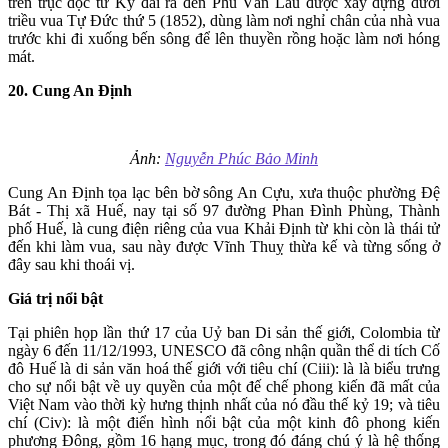
trên trục dọc từ Kỳ đài ra đến Phu Văn Lâu được xây dựng dưới
triều vua Tự Đức thứ 5 (1852), dùng làm nơi nghỉ chân của nhà vua
trước khi đi xuống bến sông để lên thuyền rồng hoặc làm nơi hóng
mát.
20. Cung An Định
Ảnh:
Nguyễn Phúc Bảo Minh
Cung An Định tọa lạc bên bờ sông An Cựu, xưa thuộc phường Đệ
Bát - Thị xã Huế, nay tại số 97 đường Phan Đình Phùng, Thành
phố Huế, là cung điện riêng của vua Khải Định từ khi còn là thái tử
đến khi làm vua, sau này được Vĩnh Thuỵ thừa kế và từng sống ở
đây sau khi thoái vị.
Giá trị nổi bật
Tại phiên họp lần thứ 17 của Uỷ ban Di sản thế giới, Colombia từ
ngày 6 đến 11/12/1993, UNESCO đã công nhận quần thể di tích Cố
đô Huế là di sản văn hoá thế giới với tiêu chí (Ciii): là là biểu trưng
cho sự nổi bật về uy quyền của một đế chế phong kiến đã mất của
Việt Nam vào thời kỳ hưng thịnh nhất của nó đầu thế kỷ 19; và tiêu
chí (Civ): là một điển hình nổi bật của một kinh đô phong kiến
phương Đông, gồm 16 hạng mục, trong đó đáng chú ý là hệ thống