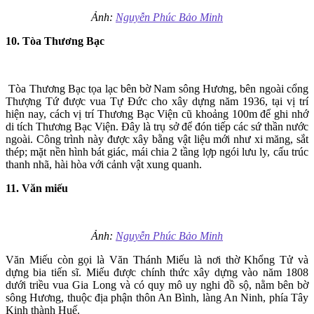
Ảnh:
Nguyễn Phúc Bảo Minh
10. Tòa Thương Bạc
Tòa Thương Bạc tọa lạc bên bờ Nam sông Hương, bên ngoài cổng
Thượng Tứ được vua Tự Đức cho xây dựng năm 1936, tại vị trí
hiện nay, cách vị trí Thương Bạc Viện cũ khoảng 100m để ghi nhớ
di tích Thương Bạc Viện. Đây là trụ sở để đón tiếp các sứ thần nước
ngoài. Công trình này được xây bằng vật liệu mới như xi măng, sắt
thép; mặt nền hình bát giác, mái chia 2 tầng lợp ngói lưu ly, cấu trúc
thanh nhã, hài hòa với cảnh vật xung quanh.
11. Văn miếu
Ảnh:
Nguyễn Phúc Bảo Minh
Văn Miếu còn gọi là Văn Thánh Miếu là nơi thờ Khổng Tử và
dựng bia tiến sĩ. Miếu được chính thức xây dựng vào năm 1808
dưới triều vua Gia Long và có quy mô uy nghi đồ sộ, nằm bên bờ
sông Hương, thuộc địa phận thôn An Bình, làng An Ninh, phía Tây
Kinh thành Huế.