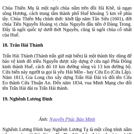
Chùa Thiên Mụ là một ngôi chùa nằm trên đồi Hà Khê, tả ngạn
sông Hương, cách trung tâm thành phố Huế khoảng 5 km về phía
tây. Chùa Thiên Mụ chính thức khởi lập năm Tân Sửu (1601), đời
chúa Tiên Nguyễn Hoàng vị chúa Nguyễn đầu tiên ở Đàng Trong.
Đây là ngôi quốc tự dưới thời Nguyễn, cũng là ngôi chùa cổ nhất
của Huế.
18. Trấn Hải Thành
Trấn Hải Thành (Thành trấn giữ mặt biển) là một thành lũy dùng để
bảo vệ kinh đô triều Nguyễn được xây dựng ở cửa ngỏ Phía Đông
kinh thành Huế, cách đó 10 km đường sông và 13 km đường bộ.
Cửa biển này người ta gọi là yêu Hải Môn - hay Cửa Eo (Cửa Lấp).
Năm 1813, Gia Long cho xây dựng Trấn Hải Đài và đổi tên Cửa
Eo thành Cửa Thuận An. Đến năm 1834, vua Minh Mạng cho đổi
tên Trấn Hải đài ra Trấn Hải thành.
19. Nghênh Lương Đình
Ảnh:
Nguyễn Phúc Bảo Minh
Nghênh Lương Đình hay Nghênh Lương Tạ là một công trình nằm