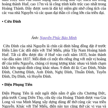
hoàng thành Huế, cao 17m và là công trình kiến trúc cao nhất trong
Hoàng Thành. Đây được xem là đài kỷ niệm ghi nhớ công tích của
các vua nhà Nguyễn và các quan đại thần có công lớn của triều đại.
• Cửu Đỉnh
Ảnh:
Nguyễn Phúc Bảo Minh
Cửu Đỉnh của nhà Nguyễn là chín cái đỉnh bằng đồng đặt ở trước
Hiển Lâm Các đối diện với Thế Miếu, phía Tây Nam Hoàng hành
Huế. Tất cả đều được đúc ở Huế vào cuối năm 1835, hoàn thành
vào đầu năm 1837. Mỗi đỉnh có một tên riêng ứng với một vị hoàng
đế của triều Nguyễn, chúng có trọng lượng khác nhau và hình chạm
khắc bên ngoài đỉnh cũng khác nhau. 9 đỉnh đó là: Cao Đỉnh, Nhân
Đỉnh, Chương Đỉnh, Anh Đỉnh, Nghị Đỉnh, Thuần Đỉnh, Tuyên
Đỉnh, Dụ Đỉnh, và Huyền Đỉnh.
• Điện Phụng Tiên
Điện Phụng Tiên là một ngôi điện nằm ở gần cửa Chương Đức,
phía trước Cung Diên Thọ, cửa tây của Hoàng Thành được vua Gia
Long và vua Minh Mạng xây dựng dùng để thờ cúng các vua triều
Nguyễn. Khác với Thế Miếu, điện này tuy cũng thờ các vị vua và