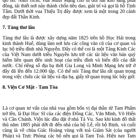
tạo hồ. Năm 1838, vua Minh Mạng cho di dời hai kho sang phía
đông, tái thiết nơi này thành chốn tiêu dao, giải trí và gọi là hồ Tịnh
Tâm. Dưới thời vua Thiệu Trị đây được xem là một trong 20 cảnh
đẹp đất Thần Kinh.
7. Tàng thư lâu
Tàng thư lâu là được xây dựng năm 1825 trên hồ Học Hải trong
kinh thành Huế, dùng làm nơi lưu các công văn cũ của cơ quan và
lục bộ triều đình nhà Nguyễn. Đây có thể coi là một Tàng Kinh Các
của Việt Nam dưới triều Nguyễn lưu trữ các tài liệu văn bản quý
hiếm liên quan đến sinh hoạt của triều đình và biến đổi của đất
nước. Chỉ riêng số địa bạ thời Gia Long và Minh Mạng lưu trữ ở
đây đã lên đến 12.000 tập. Có thể nói Tàng thư lâu rất quan trọng
trong việc chứa các tài liệu và địa bạ, giấy tờ quan trọng lúc bấy giờ.
8. Viện Cơ Mật - Tam Tòa
Là cơ quan tư vấn của nhà vua gồm bốn vị đại thần từ Tam Phẩm
trở lên, là Đại Học Sĩ của các điện Đông Các, Văn Minh, Võ Hiển
và Cần Chánh. Viện lúc đầu đặt ở nhà Tả Vu. Sau khi kinh đô thất
thủ năm 1885 phải dời đi đến nhà của bộ Lễ, rồi bộ Binh, và cuối
cùng là về chùa Giác Hoàng vùng với toà Giám Sát (của người
Pháp) và Trực Phòng các bộ nên gọi là Tam Toà. Hiện nay Tam