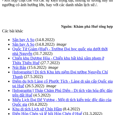
- Kết hợp chặt chẽ với các sự kiện trọng đại, những tư tưởng hay tín
ngưỡng có ảnh hưởng lớn, hay với các danh nhân lịch sử./.
Từ khóa: Quần thể di tích cố đô Huế, Đại nội kinh thành Huế, di
tích Huế
Nguồn:
Khám phá Huế tổng hợp
Các bài khác
Sân bay A So
(14.8.2022)
Sân bay A So
(14.8.2022)
image
Quốc Tử Giám (Huế) - Trường Đại học quốc gia dưới thời
nhà Nguyễn
(31.7.2022)
Chiến khu Dương Hòa - Chiến khu bất khả xâm phạm ở
Thừa Thiên Huế
(27.7.2022)
Núi Bân
(15.6.2022)
image
[Infographic] Di tích Khu lưu niệm Đại tướng Nguyễn Chí
Thanh
(27.5.2022)
Điểm du lịch Làng cổ Phước Tích - Làng di sản cấp Quốc gia
tại Huế
(26.5.2022)
image
[Infographic] Tháp Chăm Phú Diên - Di tích văn hóa độc đáo
trên đất Huế
(4.5.2022)
Miếu Lịch Đại Đế Vương - Một di tích kiến trúc độc đáo của
Quốc gia
(10.4.2022)
Khu di tích Lịch sử Chín Hầm
(8.4.2022)
Điện Hòn Chén và lễ hội Hòn Chén ở Huế
(31.3.2022)