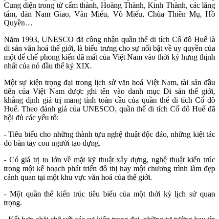
Cung điện trong tử cấm thành, Hoàng Thành, Kinh Thành, các lăng
tẩm, đàn Nam Giao, Văn Miếu, Võ Miếu, Chùa Thiên Mụ, Hồ
Quyền…
Năm 1993, UNESCO đã công nhận quần thể di tích Cố đô Huế là
di sản văn hoá thế giới, là biểu trưng cho sự nổi bật về uy quyền của
một đế chế phong kiến đã mất của Việt Nam vào thời kỳ hưng thịnh
nhất của nó đầu thế kỷ XIX.
Một sự kiện trọng đại trong lịch sử văn hoá Việt Nam, tài sản đầu
tiên của Việt Nam được ghi tên vào danh mục Di sản thế giới,
khẳng định giá trị mang tính toàn cầu của quần thể di tích Cố đô
Huế. Theo đánh giá của UNESCO, quần thể di tích Cố đô Huế đã
hội đủ các yếu tố:
- Tiêu biểu cho những thành tựu nghệ thuật độc đáo, những kiệt tác
do bàn tay con người tạo dựng.
- Có giá trị to lớn về mặt kỹ thuật xây dựng, nghệ thuật kiến trúc
trong một kế hoạch phát triển đô thị hay một chương trình làm đẹp
cảnh quan tại một khu vực văn hoá của thế giới.
- Một quần thể kiến trúc tiêu biểu của một thời kỳ lịch sử quan
trọng.