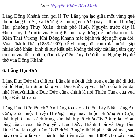
Ảnh:
Nguyễn Phúc Bảo Minh
Lăng Ðồng Khánh còn gọi là Tư Lăng tọa lạc giữa một vùng quê
thuộc làng Cư Sĩ, xã Dương Xuân ngày trước (nay là thôn Thượng
Hai, phường Thủy Xuân, thành phố Huế). Nguyên trước đây là
Ðiện Truy Tư được vua Đồng Khánh xây dựng để thờ cha mình là
Kiên Thái Vương. Khi Ðồng Khánh mắc bệnh và đột ngột qua đời.
Vua Thành Thái (1889-1907) kế vị trong bối cảnh đất nước gặp
nhiều khó khăn, kinh tế suy kiệt nên không thể xây cất lăng tẩm quy
củ cho vua tiền nhiệm, đành lấy điện Truy Tư đổi làm Ngưng Hy để
thờ vua Ðồng Khánh.
6. Lăng Dục Đức
Lăng Dục Ðức tên chữ An Lăng là một di tích trong quần thể di tích
cố đô Huế, là nơi an táng vua Dục Ðức, vị vua thứ 5 của triều đại
nhà Nguyễn.Lăng Dục Đức cũng chính là nơi Thiên Táng của vua
Dục Đức khi xưa
Lăng Dục Ðức tên chữ An Lăng tọa lạc tại thôn Tây Nhất, làng An
Cựu, xưa thuộc huyện Hương Thủy, nay thuộc phường An Cựu,
thành phố Huế, cách trung tâm thành phố chưa đầy 2 km; là nơi an
táng của 3 vua nhà Nguyễn: Dục Ðức, Thành Thái và Duy Tân.
Dục Đức lên ngôi năm 1883 được 3 ngày thì bị phế trất và mất, sau
này con ông là vua Thành Thái (lên ngôi năm 1889) cho xây lăng