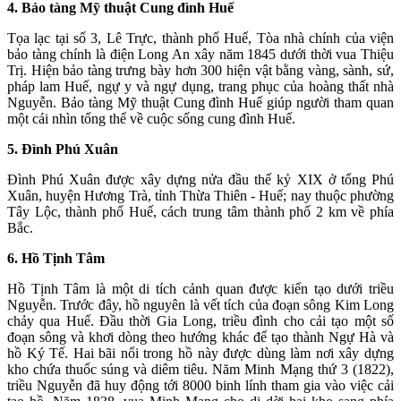
4. Bảo tàng Mỹ thuật Cung đình Huế
Tọa lạc tại số 3, Lê Trực, thành phố Huế, Tòa nhà chính của viện
bảo tàng chính là điện Long An xây năm 1845 dưới thời vua Thiệu
Trị. Hiện bảo tàng trưng bày hơn 300 hiện vật bằng vàng, sành, sứ,
pháp lam Huế, ngự y và ngự dụng, trang phục của hoàng thất nhà
Nguyễn. Bảo tàng Mỹ thuật Cung đình Huế giúp người tham quan
một cái nhìn tổng thể về cuộc sống cung đình Huế.
5. Đình Phú Xuân
Đình Phú Xuân được xây dựng nửa đầu thế kỷ XIX ở tổng Phú
Xuân, huyện Hương Trà, tỉnh Thừa Thiên - Huế; nay thuộc phường
Tây Lộc, thành phố Huế, cách trung tâm thành phố 2 km về phía
Bắc.
6. Hồ Tịnh Tâm
Hồ Tịnh Tâm là một di tích cảnh quan được kiến tạo dưới triều
Nguyễn. Trước đây, hồ nguyên là vết tích của đoạn sông Kim Long
chảy qua Huế. Đầu thời Gia Long, triều đình cho cải tạo một số
đoạn sông và khơi dòng theo hướng khác để tạo thành Ngự Hà và
hồ Ký Tế. Hai bãi nổi trong hồ này được dùng làm nơi xây dựng
kho chứa thuốc súng và diêm tiêu. Năm Minh Mạng thứ 3 (1822),
triều Nguyễn đã huy động tới 8000 binh lính tham gia vào việc cải