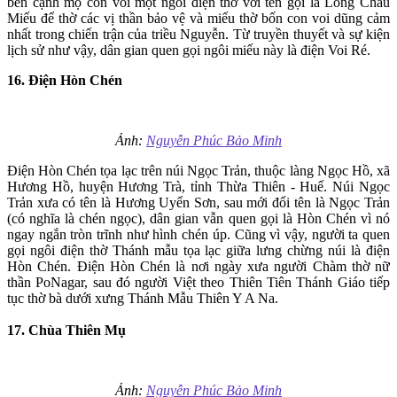
bên cạnh mộ con voi một ngôi điện thờ với tên gọi là Long Châu
Miếu để thờ các vị thần bảo vệ và miếu thờ bốn con voi dũng cảm
nhất trong chiến trận của triều Nguyễn. Từ truyền thuyết và sự kiện
lịch sử như vậy, dân gian quen gọi ngôi miếu này là điện Voi Ré.
16. Điện Hòn Chén
Ảnh:
Nguyễn Phúc Bảo Minh
Điện Hòn Chén tọa lạc trên núi Ngọc Trản, thuộc làng Ngọc Hồ, xã
Hương Hồ, huyện Hương Trà, tỉnh Thừa Thiên - Huế. Núi Ngọc
Trản xưa có tên là Hương Uyển Sơn, sau mới đổi tên là Ngọc Trản
(có nghĩa là chén ngọc), dân gian vẫn quen gọi là Hòn Chén vì nó
ngay ngắn tròn trĩnh như hình chén úp. Cũng vì vậy, người ta quen
gọi ngôi điện thờ Thánh mẫu tọa lạc giữa lưng chừng núi là điện
Hòn Chén. Ðiện Hòn Chén là nơi ngày xưa người Chàm thờ nữ
thần PoNagar, sau đó người Việt theo Thiên Tiên Thánh Giáo tiếp
tục thờ bà dưới xưng Thánh Mẫu Thiên Y A Na.
17. Chùa Thiên Mụ
Ảnh:
Nguyễn Phúc Bảo Minh