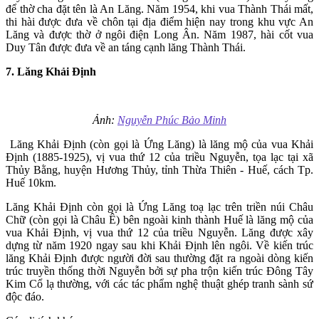
để thờ cha đặt tên là An Lăng. Năm 1954, khi vua Thành Thái mất,
thi hài được đưa về chôn tại địa điểm hiện nay trong khu vực An
Lăng và được thờ ở ngôi điện Long Ân. Năm 1987, hài cốt vua
Duy Tân được đưa về an táng cạnh lăng Thành Thái.
7. Lăng Khải Định
Ảnh:
Nguyễn Phúc Bảo Minh
Lăng Khải Định (còn gọi là Ứng Lăng) là lăng mộ của vua Khải
Định (1885-1925), vị vua thứ 12 của triều Nguyễn, tọa lạc tại xã
Thủy Bằng, huyện Hương Thủy, tỉnh Thừa Thiên - Huế, cách Tp.
Huế 10km.
Lăng Khải Định còn gọi là Ứng Lăng toạ lạc trên triền núi Châu
Chữ (còn gọi là Châu Ê) bên ngoài kinh thành Huế là lăng mộ của
vua Khải Định, vị vua thứ 12 của triều Nguyễn. Lăng được xây
dựng từ năm 1920 ngay sau khi Khải Định lên ngôi. Về kiến trúc
lăng Khải Định được người đời sau thường đặt ra ngoài dòng kiến
trúc truyền thống thời Nguyễn bởi sự pha trộn kiến trúc Đông Tây
Kim Cổ lạ thường, với các tác phẩm nghệ thuật ghép tranh sành sứ
độc đáo.