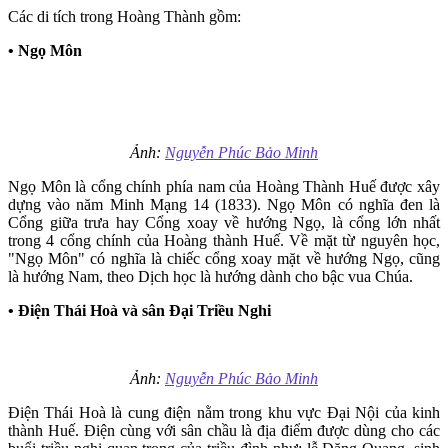
Các di tích trong Hoàng Thành gồm:
• Ngọ Môn
Ảnh:
Nguyễn Phúc Bảo Minh
Ngọ Môn là cổng chính phía nam của Hoàng Thành Huế được xây
dựng vào năm Minh Mạng 14 (1833). Ngọ Môn có nghĩa đen là
Cổng giữa trưa hay Cổng xoay về hướng Ngọ, là cổng lớn nhất
trong 4 cổng chính của Hoàng thành Huế. Về mặt từ nguyên học,
"Ngọ Môn" có nghĩa là chiếc cổng xoay mặt về hướng Ngọ, cũng
là hướng Nam, theo Dịch học là hướng dành cho bậc vua Chúa.
• Điện Thái Hoà và sân Đại Triều Nghi
Ảnh:
Nguyễn Phúc Bảo Minh
Điện Thái Hoà là cung điện nằm trong khu vực Đại Nội của kinh
thành Huế. Điện cùng với sân chầu là địa điểm được dùng cho các