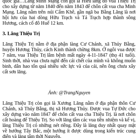
quốc gia…Lăng Minh Mạng còn gọi là Hiếu lăng do vua Thiệu Trị
cho xây dựng từ năm 1840 đến năm 1843 để chôn cất vua cha Minh
Mạng. Lăng nằm trên núi Cẩm Khê, gần ngã ba Bằng Lãng là nơi
hội lưu của hai dòng Hữu Trạch và Tả Trạch hợp thành sông
Hương, cách cố đô Huế 12 km.
3. Lăng Thiệu Trị
Lăng Thiệu Trị nằm ở địa phận làng Cư Chánh, xã Thủy Bằng,
huyện Hương Thủy, cách Kinh thành chừng 8km. Ở ngôi vua được
7 năm, vua Thiệu Trị lâm bệnh mất ngày 4-11-1847 (thọ 41 tuổi).
Sinh thời, nhà vua chưa nghĩ đến cái chết của mình và không muốn
binh, dân hao tổn quá nhiều sức lực và của cải, nên ông chưa xây
cất sơn lăng.
Ảnh: @TrangNguyen
Lăng Thiệu Trị còn gọi là Xương Lăng nằm ở địa phận thôn Cư
Chánh, xã Thủy Bằng, thị xã Hương Thủy. Được vua Tự Đức cho
xây dựng vào năm 1847 để chôn cất vua cha Thiệu Trị. là nơi chôn
cất hoàng đế Thiệu Trị. So với lăng tẩm các vua tiền nhiệm và kế vị,
lăng Thiệu Trị có những nét riêng. Đây là lăng duy nhất quay mặt
về hướng Tây Bắc, một hướng ít được dùng trong kiến trúc cung
điện và lăng tẩm thời Nguyễn.