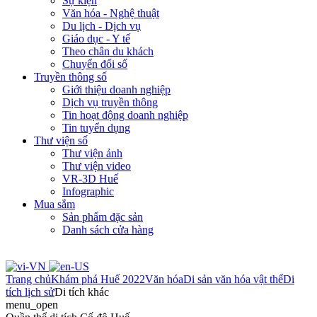
Sự kiện
Văn hóa - Nghệ thuật
Du lịch - Dịch vụ
Giáo dục - Y tế
Theo chân du khách
Chuyển đổi số
Truyền thông số
Giới thiệu doanh nghiệp
Dịch vụ truyền thông
Tin hoạt động doanh nghiệp
Tin tuyển dụng
Thư viện số
Thư viện ảnh
Thư viện video
VR-3D Huế
Infographic
Mua sắm
Sản phẩm đặc sản
Danh sách cửa hàng
Trang chủ
Khám phá Huế 2022
Văn hóa
Di sản văn hóa vật thể
Di
tích lịch sử
Di tích khác
menu_open