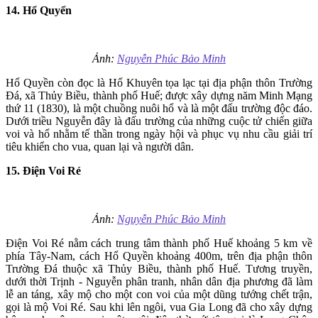
14. Hổ Quyển
Ảnh:
Nguyễn Phúc Bảo Minh
Hổ Quyền còn đọc là Hổ Khuyên tọa lạc tại địa phận thôn Trường
Đá, xã Thủy Biều, thành phố Huế; được xây dựng năm Minh Mạng
thứ 11 (1830), là một chuồng nuôi hổ và là một đấu trường độc đáo.
Dưới triều Nguyễn đây là đấu trường của những cuộc tử chiến giữa
voi và hổ nhằm tế thần trong ngày hội và phục vụ nhu cầu giải trí
tiêu khiển cho vua, quan lại và người dân.
15. Điện Voi Ré
Ảnh:
Nguyễn Phúc Bảo Minh
Điện Voi Ré nằm cách trung tâm thành phố Huế khoảng 5 km về
phía Tây-Nam, cách Hổ Quyền khoảng 400m, trên địa phận thôn
Trường Đá thuộc xã Thủy Biều, thành phố Huế. Tương truyền,
dưới thời Trịnh - Nguyễn phân tranh, nhân dân địa phương đã làm
lễ an táng, xây mộ cho một con voi của một dũng tướng chết trận,
gọi là mộ Voi Ré. Sau khi lên ngôi, vua Gia Long đã cho xây dựng