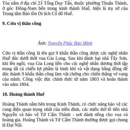
Tòa nằm ở địa chỉ 23 Tống Duy Tân, thuộc phường Thuận Thành,
ở góc Đông-Nam bên trong kinh thành Huế, hiện là trụ sở của
Trung tâm Bảo tồn Di tích Cố đô Huế.
9. Cửu vị thần công
Ảnh:
Nguyễn Phúc Bảo Minh
Cửu vị thần công là tên gọi 9 khẩu thần công được các nghệ nhân
Huế đúc dưới thời vua Gia Long. Sau khi đánh bại nhà Tây Sơn,
khi lên ngôi, vua Gia Long liền cho các nghệ nhân đương thời tập
trung tất cả chiến lợi phẩm là binh khí và vật dụng bằng đồng để
đúc thành 9 khẩu thần công làm vật chứng cho chiến thắng vẻ vang
của mình. Công việc đúc chính thức từ năm 1803 và hoàn thành
vào năm 1804.
10. Hoàng thành Huế
Hoàng Thành nằm bên trong Kinh Thành, có chức năng bảo vệ các
cung điện quan trọng nhất của triều đình, các miếu thờ tổ tiên nhà
Nguyễn và bảo vệ Tử Cấm Thành - nơi dành riêng cho vua và
hoàng gia. Hoàng Thành và Tử Cấm Thành thường được gọi chung
là Đại Nội.