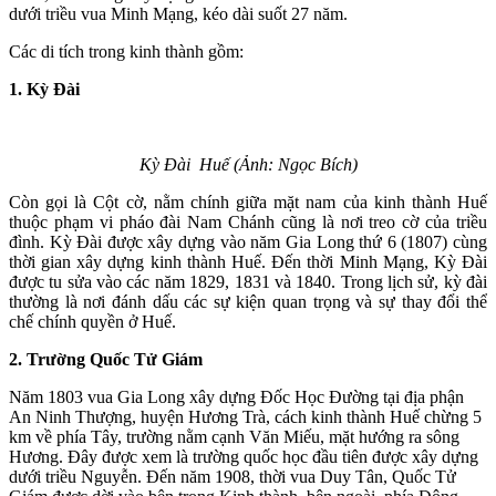
dưới triều vua Minh Mạng, kéo dài suốt 27 năm.
Các di tích trong kinh thành gồm:
1. Kỳ Đài
Kỳ Đài Huế (Ảnh: Ngọc Bích)
Còn gọi là Cột cờ, nằm chính giữa mặt nam của kinh thành Huế
thuộc phạm vi pháo đài Nam Chánh cũng là nơi treo cờ của triều
đình. Kỳ Đài được xây dựng vào năm Gia Long thứ 6 (1807) cùng
thời gian xây dựng kinh thành Huế. Đến thời Minh Mạng, Kỳ Ðài
được tu sửa vào các năm 1829, 1831 và 1840. Trong lịch sử, kỳ đài
thường là nơi đánh dấu các sự kiện quan trọng và sự thay đổi thể
chế chính quyền ở Huế.
2. Trường Quốc Tử Giám
Năm 1803 vua Gia Long xây dựng Đốc Học Đường tại địa phận
An Ninh Thượng, huyện Hương Trà, cách kinh thành Huế chừng 5
km về phía Tây, trường nằm cạnh Văn Miếu, mặt hướng ra sông
Hương. Đây được xem là trường quốc học đầu tiên được xây dựng
dưới triều Nguyễn. Đến năm 1908, thời vua Duy Tân, Quốc Tử