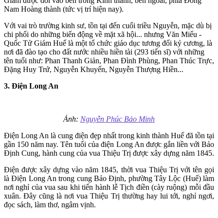
Giám được dời vào bên trong Kinh thành, bên ngoài, phía Đông
Nam Hoàng thành (tức vị trí hiện nay).
Với vai trò trường kinh sư, tồn tại đến cuối triều Nguyễn, mặc dù bị
chi phối do những biến động về mặt xã hội... nhưng Văn Miếu -
Quốc Tử Giám Huế là một tổ chức giáo dục tương đối kỷ cương, là
nơi đã đào tạo cho đất nước nhiều hiền tài (293 tiến sĩ) với những
tên tuổi như: Phan Thanh Giản, Phan Đình Phùng, Phan Thúc Trực,
Đặng Huy Trứ, Nguyễn Khuyến, Nguyễn Thượng Hiền...
3. Điện Long An
Ảnh:
Nguyễn Phúc Bảo Minh
Điện Long An là cung điện đẹp nhất trong kinh thành Huế đã tồn tại
gần 150 năm nay. Tên tuổi của điện Long An được gắn liền với Bảo
Định Cung, hành cung của vua Thiệu Trị được xây dựng năm 1845.
Điện được xây dựng vào năm 1845, thời vua Thiệu Trị với tên gọi
là Điện Long An trong cung Bảo Định, phường Tây Lộc (Huế) làm
nơi nghỉ của vua sau khi tiến hành lễ Tịch điền (cày ruộng) mỗi đầu
xuân. Đây cũng là nơi vua Thiệu Trị thường hay lui tới, nghỉ ngơi,
đọc sách, làm thơ, ngâm vịnh.