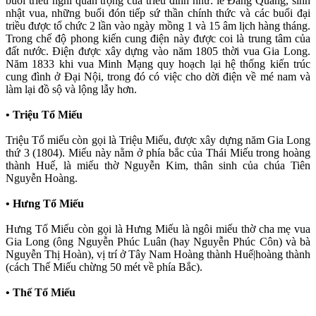
buổi triều nghi quan trọng của triều đình như: lễ Đăng Quang, sinh
nhật vua, những buổi đón tiếp sứ thần chính thức và các buổi đại
triều được tổ chức 2 lần vào ngày mồng 1 và 15 âm lịch hàng tháng.
Trong chế độ phong kiến cung điện này được coi là trung tâm của
đất nước. Điện được xây dựng vào năm 1805 thời vua Gia Long.
Năm 1833 khi vua Minh Mạng quy hoạch lại hệ thống kiến trúc
cung đình ở Đại Nội, trong đó có việc cho dời điện về mé nam và
làm lại đồ sộ và lộng lẫy hơn.
• Triệu Tổ Miếu
Triệu Tổ miếu còn gọi là Triệu Miếu, được xây dựng năm Gia Long
thứ 3 (1804). Miếu này nằm ở phía bắc của Thái Miếu trong hoàng
thành Huế, là miếu thờ Nguyễn Kim, thân sinh của chúa Tiên
Nguyễn Hoàng.
• Hưng Tổ Miếu
Hưng Tổ Miếu còn gọi là Hưng Miếu là ngôi miếu thờ cha mẹ vua
Gia Long (ông Nguyễn Phúc Luân (hay Nguyễn Phúc Côn) và bà
Nguyễn Thị Hoàn), vị trí ở Tây Nam Hoàng thành Huế|hoàng thành
(cách Thế Miếu chừng 50 mét về phía Bắc).
• Thế Tổ Miếu