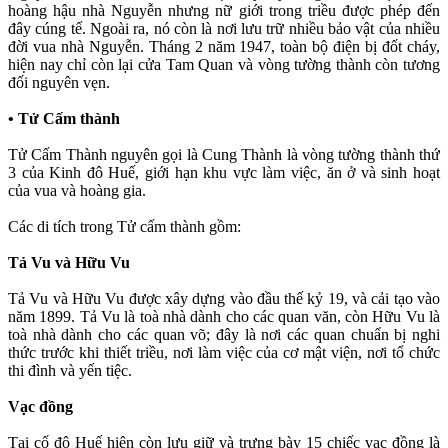
hoàng hậu nhà Nguyễn nhưng nữ giới trong triều được phép đến
đây cúng tế. Ngoài ra, nó còn là nơi lưu trữ nhiều bảo vật của nhiều
đời vua nhà Nguyễn. Tháng 2 năm 1947, toàn bộ điện bị đốt cháy,
hiện nay chỉ còn lại cửa Tam Quan và vòng tường thành còn tương
đối nguyên vẹn.
• Tử Cấm thành
Tử Cấm Thành nguyên gọi là Cung Thành là vòng tường thành thứ
3 của Kinh đô Huế, giới hạn khu vực làm việc, ăn ở và sinh hoạt
của vua và hoàng gia.
Các di tích trong Tử cấm thành gồm:
Tả Vu và Hữu Vu
Tả Vu và Hữu Vu được xây dựng vào đầu thế kỷ 19, và cải tạo vào
năm 1899. Tả Vu là toà nhà dành cho các quan văn, còn Hữu Vu là
toà nhà dành cho các quan võ; đây là nơi các quan chuẩn bị nghi
thức trước khi thiết triều, nơi làm việc của cơ mật viện, nơi tổ chức
thi đình và yến tiệc.
Vạc đồng
Tại cố đô Huế hiện còn lưu giữ và trưng bày 15 chiếc vạc đồng là