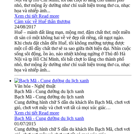
nhỏ, thơ mộng ấy dường như chỉ xuất hiện trong thơ ca, nhạc
họa và nhiếp ảnh...
Xem chi tiết
Read more
Cảm xúc về Huế thân thương
24/08/2017
Huế – mảnh đất lãng mạn, mộng mơ, đậm chất thơ, một miền
di sản có một không hai về vẻ đẹp rất riêng, rất ngọt ngào.
Khi chưa đặt chân đến Huế, tôi không mường tượng được
một cố đô đầy chất thơ sẽ ra sao giữa thời hiện đại. Nhìn cuộc
sống sôi động, ồn ào, náo nhiệt không ngừng ở Thủ đô Hà
Nội và tp Hồ Chí Minh, tôi bất chợt lo lắng cho thành phố
nhỏ, thơ mộng ấy dường như chỉ xuất hiện trong thơ ca, nhạc
họa và nhiếp ảnh...
Văn hóa - Nghệ thuật
Bạch Mã - Cung đường du lịch xanh
Bạch Mã - Cung đường du lịch xanh
Cung đường hình chữ S dẫn du khách lên Bạch Mã, chơi vơi
gió, chơi vơi mây và chơi vơi tất cả mọi xúc giác…
Xem chi tiết
Read more
Bạch Mã - Cung đường du lịch xanh
01/07/2015
Cung đường hình chữ S dẫn du khách lên Bạch Mã, chơi vơi