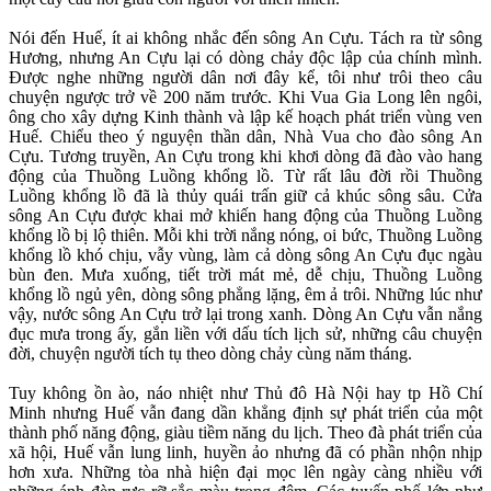
Nói đến Huế, ít ai không nhắc đến sông An Cựu. Tách ra từ sông
Hương, nhưng An Cựu lại có dòng chảy độc lập của chính mình.
Được nghe những người dân nơi đây kể, tôi như trôi theo câu
chuyện ngược trở về 200 năm trước. Khi Vua Gia Long lên ngôi,
ông cho xây dựng Kinh thành và lập kế hoạch phát triển vùng ven
Huế. Chiểu theo ý nguyện thần dân, Nhà Vua cho đào sông An
Cựu. Tương truyền, An Cựu trong khi khơi dòng đã đào vào hang
động của Thuồng Luồng khổng lồ. Từ rất lâu đời rồi Thuồng
Luồng khổng lồ đã là thủy quái trấn giữ cả khúc sông sâu. Cửa
sông An Cựu được khai mở khiến hang động của Thuồng Luồng
khổng lồ bị lộ thiên. Mỗi khi trời nắng nóng, oi bức, Thuồng Luồng
khổng lồ khó chịu, vẫy vùng, làm cả dòng sông An Cựu đục ngàu
bùn đen. Mưa xuống, tiết trời mát mẻ, dễ chịu, Thuồng Luồng
khổng lồ ngủ yên, dòng sông phẳng lặng, êm ả trôi. Những lúc như
vậy, nước sông An Cựu trở lại trong xanh. Dòng An Cựu vẫn nắng
đục mưa trong ấy, gắn liền với dấu tích lịch sử, những câu chuyện
đời, chuyện người tích tụ theo dòng chảy cùng năm tháng.
Tuy không ồn ào, náo nhiệt như Thủ đô Hà Nội hay tp Hồ Chí
Minh nhưng Huế vẫn đang dần khẳng định sự phát triển của một
thành phố năng động, giàu tiềm năng du lịch. Theo đà phát triển của
xã hội, Huế vẫn lung linh, huyền ảo nhưng đã có phần nhộn nhịp
hơn xưa. Những tòa nhà hiện đại mọc lên ngày càng nhiều với