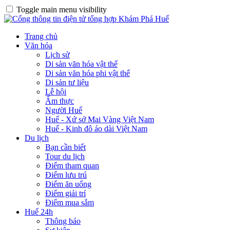
Toggle main menu visibility
Trang chủ
Văn hóa
Lịch sử
Di sản văn hóa vật thể
Di sản văn hóa phi vật thể
Di sản tư liệu
Lễ hội
Ẩm thực
Người Huế
Huế - Xứ sở Mai Vàng Việt Nam
Huế - Kinh đô áo dài Việt Nam
Du lịch
Bạn cần biết
Tour du lịch
Điểm tham quan
Điểm lưu trú
Điểm ăn uống
Điểm giải trí
Điểm mua sắm
Huế 24h
Thông báo