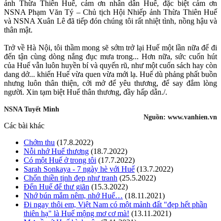
ảnh Thừa Thiên Huế, cảm ơn nhân dân Huế, đặc biệt cảm ơn
NSNA Phạm Văn Tý – Chủ tịch Hội Nhiếp ảnh Thừa Thiên Huế
và NSNA Xuân Lê đã tiếp đón chúng tôi rất nhiệt tình, nồng hậu và
thân mật.
Trở về Hà Nội, tôi thầm mong sẽ sớm trở lại Huế một lần nữa để đi
đến tận cùng dòng nắng đục mưa trong... Hơn nữa, sức cuốn hút
của Huế vẫn luôn huyền bí và quyến rũ, như một cuốn sách hay còn
dang dở... khiến Huế vừa quen vừa mới lạ. Huế dù phảng phất buồn
nhưng luôn thân thiện, cởi mở để yêu thương, để say đắm lòng
người. Xin tạm biệt Huế thân thương, đầy hấp dẫn./.
NSNA Tuyết Minh
Nguồn:
www.vanhien.vn
Các bài khác
Chớm thu
(17.8.2022)
Nỗi nhớ Huế thương
(18.7.2022)
Có một Huế ở trong tôi
(17.7.2022)
Sarah Sonkaya - 7 ngày hè với Huế
(13.7.2022)
Chốn thiền tịnh đẹp như tranh
(25.5.2022)
Đến Huế để thư giãn
(15.3.2022)
Nhớ bún mắm nêm, nhớ Huế…
(18.11.2021)
Đi ngay thôi em, Việt Nam có một mảnh đất "đẹp hết phần
thiên hạ" là Huế mộng mơ cơ mà!
(13.11.2021)