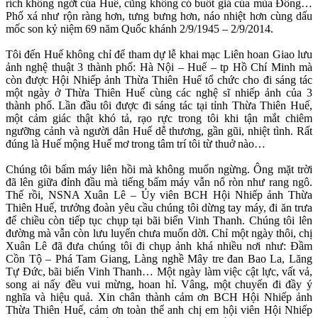
rích không ngớt của Huế, cũng không có buốt giá của mùa Đông…
Phố xá như rộn ràng hơn, tưng bưng hơn, náo nhiệt hơn cùng dấu
mốc son kỷ niệm 69 năm Quốc khánh 2/9/1945 – 2/9/2014.
Tôi đến Huế không chỉ để tham dự lễ khai mạc Liên hoan Giao lưu
ảnh nghệ thuật 3 thành phố: Hà Nội – Huế – tp Hồ Chí Minh mà
còn được Hội Nhiếp ảnh Thừa Thiên Huế tổ chức cho đi sáng tác
một ngày ở Thừa Thiên Huế cùng các nghệ sĩ nhiếp ảnh của 3
thành phố. Lần đầu tôi được đi sáng tác tại tỉnh Thừa Thiên Huế,
một cảm giác thật khó tả, rạo rực trong tôi khi tận mắt chiêm
ngưỡng cảnh và người dân Huế dễ thương, gần gũi, nhiệt tình. Rất
đúng là Huế mộng Huế mơ trong tâm trí tôi từ thuở nào…
Chúng tôi bấm máy liên hồi mà không muốn ngừng. Ông mặt trời
đã lên giữa đỉnh đầu mà tiếng bấm máy vẫn nổ ròn như rang ngô.
Thế rồi, NSNA Xuân Lê – Ủy viên BCH Hội Nhiếp ảnh Thừa
Thiên Huế, trưởng đoàn yêu cầu chúng tôi dừng tay máy, đi ăn trưa
để chiều còn tiếp tục chụp tại bãi biển Vinh Thanh. Chúng tôi lên
đường mà vẫn còn lưu luyến chưa muốn dời. Chỉ một ngày thôi, chị
Xuân Lê đã đưa chúng tôi đi chụp ảnh khá nhiều nơi như: Đầm
Cồn Tộ – Phá Tam Giang, Làng nghề Mây tre đan Bao La, Lăng
Tự Đức, bãi biển Vinh Thanh… Một ngày làm việc cật lực, vất vả,
song ai nấy đều vui mừng, hoan hỉ. Vâng, một chuyến đi đầy ý
nghĩa và hiệu quả. Xin chân thành cảm ơn BCH Hội Nhiếp ảnh
Thừa Thiên Huế, cảm ơn toàn thể anh chị em hội viên Hội Nhiếp