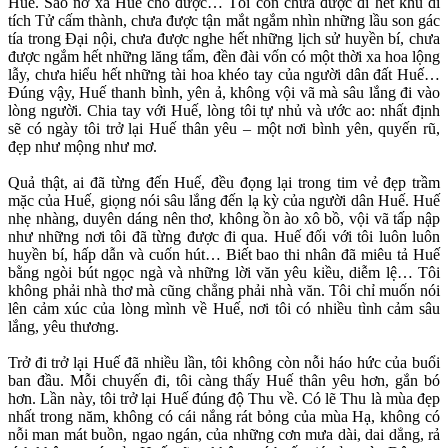
Huế. Sao nỡ xa Huế cho được… Tôi còn chưa được đi hết khu di
tích Tử cấm thành, chưa được tận mắt ngắm nhìn những lầu son gác
tía trong Đại nội, chưa được nghe hết những lịch sử huyền bí, chưa
được ngắm hết những lăng tẩm, đền đài vốn có một thời xa hoa lộng
lẫy, chưa hiểu hết những tài hoa khéo tay của người dân đất Huế…
Đúng vậy, Huế thanh bình, yên ả, không vội vã mà sâu lắng đi vào
lòng người. Chia tay với Huế, lòng tôi tự nhủ và ước ao: nhất định
sẽ có ngày tôi trở lại Huế thân yêu – một nơi bình yên, quyến rũ,
đẹp như mộng như mơ.
Quả thật, ai đã từng đến Huế, đều đọng lại trong tim vẻ đẹp trầm
mặc của Huế, giọng nói sâu lắng đến lạ kỳ của người dân Huế. Huế
nhẹ nhàng, duyên dáng nên thơ, không ồn ào xô bồ, vội vã tấp nập
như những nơi tôi đã từng được đi qua. Huế đối với tôi luôn luôn
huyền bí, hấp dẫn và cuốn hút… Biết bao thi nhân đã miêu tả Huế
bằng ngòi bút ngọc ngà và những lời văn yêu kiều, diễm lệ… Tôi
không phải nhà thơ mà cũng chẳng phải nhà văn. Tôi chỉ muốn nói
lên cảm xúc của lòng mình về Huế, nơi tôi có nhiều tình cảm sâu
lắng, yêu thương.
Trở đi trở lại Huế đã nhiều lần, tôi không còn nỗi háo hức của buổi
ban đầu. Mỗi chuyến đi, tôi càng thấy Huế thân yêu hơn, gắn bó
hơn. Lần này, tôi trở lại Huế đúng độ Thu về. Có lẽ Thu là mùa đẹp
nhất trong năm, không có cái nắng rát bỏng của mùa Hạ, không có
nỗi man mát buồn, ngao ngán, của những cơn mưa dài, dai dẳng, rả