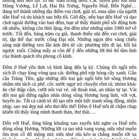
những ánh đèn rực rỡ sắc màu trong đêm. Các tuyến phố lớn như
Hùng Vương, Lê Lợi, Hai Bà Trưng, Nguyễn Huệ, Bến Nghé…
đang trở thành những địa điểm vui chơi, giải trí, mua sắm của người
dân Huế và du khách sau bữa tối. Giờ đây, nếu bạn đến Huế và dạo
chơi ngoài đường vào ban đêm, bạn sẽ thấy thành phố sôi động hơn
rất nhiều, không còn tĩnh lặng, êm đềm như những năm 1980 trở về
trước. Tối đến, hàng trăm cụ già, thanh thiếu nhi đến vui chơi, giải
trí, tập thể dục trước cổng Đại nội. Những ngọn đèn vàng chiếu
sáng mặt đường xen lẫn ánh đèn từ các phương tiện đi lại, hối hả
ngược xuôi. Chẳng mấy ai còn để ý đến những lời thủ thỉ tâm tình
của thành quách rêu phong cổ kính.
Đêm ở Huế yên tĩnh và bình lặng đến lạ kỳ. Chúng tôi ngồi trên
xích lô chạy lòng vòng qua các đường phố rợp bóng cây xanh. Gần
cầu Tràng Tiền, gặp những đôi trai gái ngồi bên bờ sông Hương
nhâm nhi tách cà phê, cốc nước ngọt trò chuyện rôm rả; nhóm khác
ăn chè thập cẩm, cười nói vui vẻ, rất thoải mái, an nhàn tự tại. Vài
đôi trai gái đứng ngắm nhìn dòng sông Hương lung linh, vời vợi,
huyền ảo. Tất cả cảnh trí đó tạo nên một bức tranh sống động, nhộn
nhịp, sao mà đẹp mà nên thơ đến thế! Đêm ở Huế trôi đi chậm chạp
khiến tôi thấy lòng mình thanh thản, thư thái….
Đến với Huế, lòng bâng khuâng xao xuyến khi nghe ca Huế trên
dòng sông Hương. Những lời ca tao nhã vang vọng, nửa như muốn
ôm trọn cố đô mộng mơ, nửa như níu kéo ta chẳng muốn rời xa