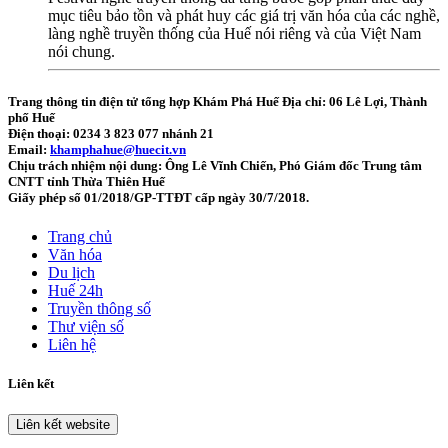
mục tiêu bảo tồn và phát huy các giá trị văn hóa của các nghề,
làng nghề truyền thống của Huế nói riêng và của Việt Nam
nói chung.
Trang thông tin điện tử tổng hợp Khám Phá Huế
Địa chỉ: 06 Lê Lợi, Thành
phố Huế
Điện thoại: 0234 3 823 077 nhánh 21
Email:
khamphahue@huecit.vn
Chịu trách nhiệm nội dung: Ông Lê Vĩnh Chiến, Phó Giám đốc Trung tâm
CNTT tỉnh Thừa Thiên Huế
Giấy phép số 01/2018/GP-TTĐT cấp ngày 30/7/2018.
Trang chủ
Văn hóa
Du lịch
Huế 24h
Truyền thông số
Thư viện số
Liên hệ
Liên kết
Liên kết website