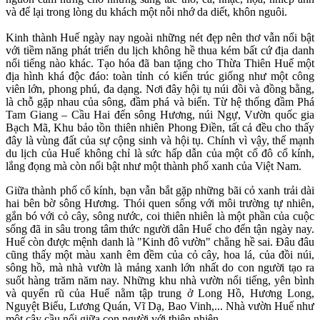
và để lại trong lòng du khách một nỗi nhớ da diết, khôn nguôi.
Kinh thành Huế ngày nay ngoài những nét đẹp nên thơ vẫn nổi bật
với tiềm năng phát triển du lịch không hề thua kém bất cứ địa danh
nổi tiếng nào khác. Tạo hóa đã ban tặng cho Thừa Thiên Huế một
địa hình khá độc đáo: toàn tỉnh có kiến trúc giống như một công
viên lớn, phong phú, đa dạng. Nơi đây hội tụ núi đồi và đồng bằng,
là chỗ gặp nhau của sông, đầm phá và biển. Từ hệ thống đầm Phá
Tam Giang – Cầu Hai đến sông Hương, núi Ngự, Vườn quốc gia
Bạch Mã, Khu bảo tồn thiên nhiên Phong Ðiền, tất cả đều cho thấy
đây là vùng đất của sự cộng sinh và hội tụ. Chính vì vậy, thế mạnh
du lịch của Huế không chỉ là sức hấp dẫn của một cố đô cổ kính,
lắng đọng mà còn nổi bật như một thành phố xanh của Việt Nam.
Giữa thành phố cổ kính, bạn vẫn bắt gặp những bãi cỏ xanh trải dài
hai bên bờ sông Hương. Thói quen sống với môi trường tự nhiên,
gắn bó với cỏ cây, sông nước, coi thiên nhiên là một phần của cuộc
sống đã in sâu trong tâm thức người dân Huế cho đến tận ngày nay.
Huế còn được mệnh danh là "Kinh đô vườn" chẳng hề sai. Đâu đâu
cũng thấy một màu xanh êm đềm của cỏ cây, hoa lá, của đồi núi,
sông hồ, mà nhà vườn là mảng xanh lớn nhất do con người tạo ra
suốt hàng trăm năm nay. Những khu nhà vườn nổi tiếng, yên bình
và quyến rũ của Huế nằm tập trung ở Long Hồ, Hương Long,
Nguyệt Biểu, Lương Quán, Vĩ Dạ, Bao Vinh,... Nhà vườn Huế như
một cây cầu nối giữa con người với thiên nhiên.