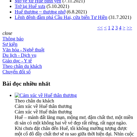
Mơ về xứ Huế bình yên
(7.11.2021)
Trở lại Huế xưa
(5.10.2021)
Huế thương ~ thương nhớ
(6.8.2021)
Lênh đênh đầm phá Cầu Hai, cửa biển Tư Hiền
(31.7.2021)
<<
<
1
2
3
4
>
>>
close
Thông báo
Sự kiện
Văn hóa - Nghệ thuật
Du lịch - Dịch vụ
Giáo dục - Y tế
Theo chân du khách
Chuyển đổi số
Bài đọc nhiều nhất
Theo chân du khách
Cảm xúc về Huế thân thương
Cảm xúc về Huế thân thương
Huế – mảnh đất lãng mạn, mộng mơ, đậm chất thơ, một miền
di sản có một không hai về vẻ đẹp rất riêng, rất ngọt ngào.
Khi chưa đặt chân đến Huế, tôi không mường tượng được
một cố đô đầy chất thơ sẽ ra sao giữa thời hiện đại. Nhìn cuộc