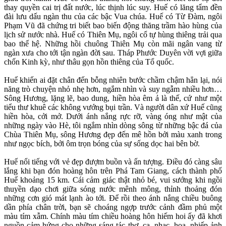
thay quyền cai trị đất nước, lúc thịnh lúc suy. Huế có lăng tẩm đền
đài lưu dấu ngàn thu của các bậc Vua chúa. Huế có Từ Đàm, ngôi
Phạm Vũ đã chứng tri biết bao biến động thăng trầm hào hùng của
lịch sử nước nhà. Huế có Thiên Mụ, ngôi cổ tự hùng thiêng trải qua
bao thế hệ. Những hồi chuông Thiên Mụ còn mãi ngân vang từ
ngàn xưa cho tới tận ngàn đời sau. Tháp Phước Duyên vời vợi giữa
chốn Kinh kỳ, như thâu gọn hồn thiêng của Tổ quốc.
Huế khiến ai đặt chân đến bỗng nhiên bước chầm chậm hẳn lại, nói
năng trò chuyện nhỏ nhẹ hơn, ngắm nhìn và suy ngẫm nhiều hơn…
Sông Hương, lặng lẽ, bao dung, hiền hòa êm ả là thế, cứ như một
tiểu thư khuê các không vướng bụi trần. Và người dân xứ Huế cũng
hiền hòa, cởi mở. Dưới ánh nắng rực rỡ, vàng óng như mật của
những ngày vào Hè, tôi ngắm nhìn dòng sông từ những bậc đá của
Chùa Thiên Mụ, sông Hương đẹp đến mê hồn bởi màu xanh trong
như ngọc bích, bởi ôm trọn bóng của sự sống dọc hai bên bờ.
Huế nổi tiếng với vẻ đẹp đượm buồn và ấn tượng. Điều đó càng sâu
lắng khi bạn đón hoàng hôn trên Phá Tam Giang, cách thành phố
Huế khoảng 15 km. Cái cảm giác thật nhỏ bé, vui sướng khi ngồi
thuyền dạo chơi giữa sóng nước mênh mông, thỉnh thoảng đón
những cơn gió mát lạnh ào tới. Để rồi theo ánh nắng chiều buông
dần phía chân trời, bạn sẽ choáng ngợp trước cảnh đầm phủ một
màu tím xẫm. Chính màu tím chiều hoàng hôn hiếm hoi ấy đã khơi
nguồn cảm hứng cho những sáng tác thơ, ca, nhạc, họa, nhiếp ảnh