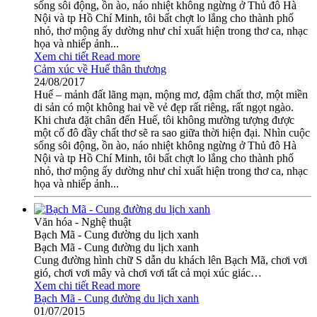
sống sôi động, ồn ào, náo nhiệt không ngừng ở Thủ đô Hà
Nội và tp Hồ Chí Minh, tôi bất chợt lo lắng cho thành phố
nhỏ, thơ mộng ấy dường như chỉ xuất hiện trong thơ ca, nhạc
họa và nhiếp ảnh...
Xem chi tiết
Read more
Cảm xúc về Huế thân thương
24/08/2017
Huế – mảnh đất lãng mạn, mộng mơ, đậm chất thơ, một miền
di sản có một không hai về vẻ đẹp rất riêng, rất ngọt ngào.
Khi chưa đặt chân đến Huế, tôi không mường tượng được
một cố đô đầy chất thơ sẽ ra sao giữa thời hiện đại. Nhìn cuộc
sống sôi động, ồn ào, náo nhiệt không ngừng ở Thủ đô Hà
Nội và tp Hồ Chí Minh, tôi bất chợt lo lắng cho thành phố
nhỏ, thơ mộng ấy dường như chỉ xuất hiện trong thơ ca, nhạc
họa và nhiếp ảnh...
Văn hóa - Nghệ thuật
Bạch Mã - Cung đường du lịch xanh
Bạch Mã - Cung đường du lịch xanh
Cung đường hình chữ S dẫn du khách lên Bạch Mã, chơi vơi
gió, chơi vơi mây và chơi vơi tất cả mọi xúc giác…
Xem chi tiết
Read more
Bạch Mã - Cung đường du lịch xanh
01/07/2015