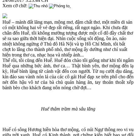
24/08/2017 3:23:44 CH
Xem cỡ chữ:
Huế – mảnh đất lãng mạn, mộng mơ, đậm chất thơ, một miền di sản
có một không hai về vẻ đẹp rất riêng, rất ngọt ngào. Khi chưa đặt
chân đến Huế, tôi không mường tượng được một cố đô đầy chất thơ
sẽ ra sao giữa thời hiện đại. Nhìn cuộc sống sôi động, ồn ào, náo
nhiệt không ngừng ở Thủ đô Hà Nội và tp Hồ Chí Minh, tôi bất
chợt lo lắng cho thành phố nhỏ, thơ mộng ấy dường như chỉ xuất
hiện trong thơ ca, nhạc họa và nhiếp ảnh...
Thế rồi, tôi cũng đến Huế. Huế đón chào tôi giống như khi tôi ngắm
Huế qua những bức ảnh, thơ ca… Thật bình yên, thơ mộng đến lạ
kỳ, Huế bình lặng từ cảnh vật đến con người. Từ nụ cười dịu dàng,
kín đáo sau vành nón lá của các cô gái Huế đạp xe trên phố cho đến
nét đôn hậu vô tư của bà chủ quán hàng ăn, tay thoăn thoắt xếp
bánh bèo cho khách đang nôn nóng chờ đợi…
Huế thâm trầm mà sâu lắng
Huế có sông Hương hiền hòa thơ mộng, có núi Ngự thông reo vi vu
giữa trời xanh. Huế có Kinh thành, nơi chứng kiến biết bao sự đổi