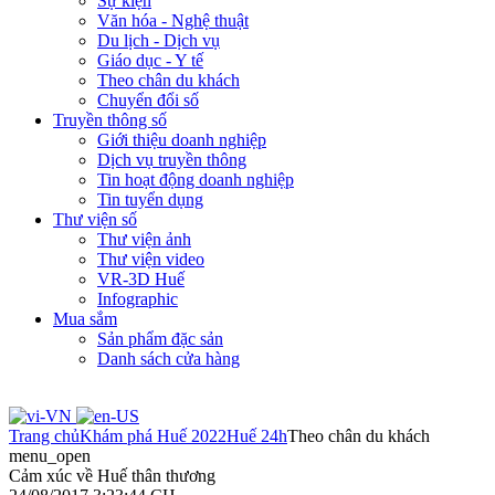
Sự kiện
Văn hóa - Nghệ thuật
Du lịch - Dịch vụ
Giáo dục - Y tế
Theo chân du khách
Chuyển đổi số
Truyền thông số
Giới thiệu doanh nghiệp
Dịch vụ truyền thông
Tin hoạt động doanh nghiệp
Tin tuyển dụng
Thư viện số
Thư viện ảnh
Thư viện video
VR-3D Huế
Infographic
Mua sắm
Sản phẩm đặc sản
Danh sách cửa hàng
Trang chủ
Khám phá Huế 2022
Huế 24h
Theo chân du khách
menu_open
Cảm xúc về Huế thân thương