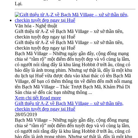
Lại.
Văn hóa - Nghệ thuật
Giới thiệu từ A-Z về Bạch Mã Village – xứ sở thần tiên,
checkin tuyệt đẹp ngay tại Huế
Giới thiệu từ A-Z về Bạch Mã Village – xứ sở thần tiên,
checkin tuyệt đẹp ngay tại Huế
Bạch Mã Village – Những ngày gần đây, cộng đồng mạng
chia sẻ “rầm rộ” một điểm đến tuyệt đẹp và vô cùng lạ lẫm,
có người nói rằng đây là khu làng Hobbit ở trời âu, cũng có
bảo đây là ảnh trong phim. Nhưng sự thật là, đây là một khu
du lịch tại Huế vừa được đưa vào khai thác có tên Bạch Mã
Village, để bạn có thêm thông tin về điểm đến mới nổi mang
tên Bạch Mã Village – Thác Trượt Bạch Mã, Khám Phá Di
Sản chia sẻ đến các bạn những thông ...
Xem chi tiết
Read more
Giới thiệu từ A-Z về Bạch Mã Village – xứ sở thần tiên,
checkin tuyệt đẹp ngay tại Huế
28/05/2019
Bạch Mã Village – Những ngày gần đây, cộng đồng mạng
chia sẻ “rầm rộ” một điểm đến tuyệt đẹp và vô cùng lạ lẫm,
có người nói rằng đây là khu làng Hobbit ở trời âu, cũng có
bảo đây là ảnh trong phim. Nhưng sự thật là, đây là một khu