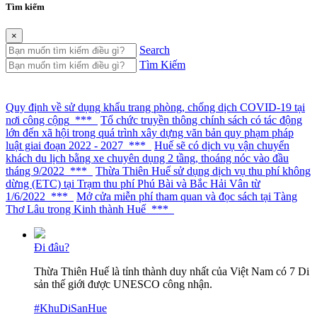
Tìm kiếm
×
Search
Tìm Kiếm
Quy định về sử dụng khẩu trang phòng, chống dịch COVID-19 tại
nơi công cộng
***
Tổ chức truyền thông chính sách có tác động
lớn đến xã hội trong quá trình xây dựng văn bản quy phạm pháp
luật giai đoạn 2022 - 2027
***
Huế sẽ có dịch vụ vận chuyển
khách du lịch bằng xe chuyên dụng 2 tầng, thoáng nóc vào đầu
tháng 9/2022
***
Thừa Thiên Huế sử dụng dịch vụ thu phí không
dừng (ETC) tại Trạm thu phí Phú Bài và Bắc Hải Vân từ
1/6/2022
***
Mở cửa miễn phí tham quan và đọc sách tại Tàng
Thơ Lâu trong Kinh thành Huế
***
Đi đâu?
Thừa Thiên Huế là tỉnh thành duy nhất của Việt Nam có 7 Di
sản thế giới được UNESCO công nhận.
#KhuDiSanHue