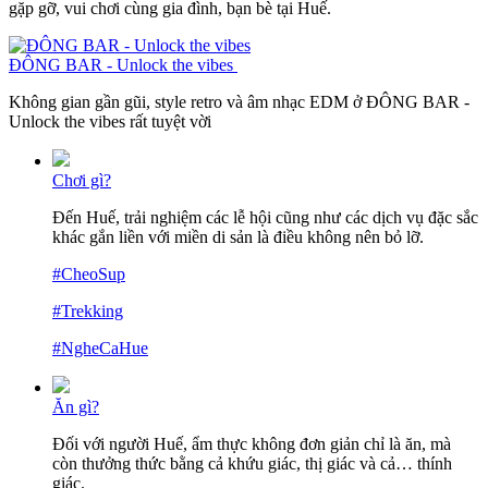
gặp gỡ, vui chơi cùng gia đình, bạn bè tại Huế.
ĐÔNG BAR - Unlock the vibes
Không gian gần gũi, style retro và âm nhạc EDM ở ĐÔNG BAR -
Unlock the vibes rất tuyệt vời
Chơi gì?
Đến Huế, trải nghiệm các lễ hội cũng như các dịch vụ đặc sắc
khác gắn liền với miền di sản là điều không nên bỏ lỡ.
#CheoSup
#Trekking
#NgheCaHue
Ăn gì?
Đối với người Huế, ẩm thực không đơn giản chỉ là ăn, mà
còn thưởng thức bằng cả khứu giác, thị giác và cả… thính
giác.