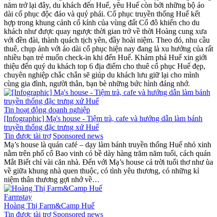
năm trở lại đây, du khách đến Huế, yêu Huế còn bởi những bộ áo
dài cổ phục độc đáo và quý phái. Cổ phục truyền thống Huế kết
hợp trong khung cảnh cổ kính của vùng đất Cố đô khiến cho du
khách như được quay ngược thời gian trở về thời Hoàng cung xưa
với đền đài, thành quách tịch yên, đầy hoài niệm. Theo đó, nhu cầu
thuê, chụp ảnh với áo dài cổ phục hiện nay đang là xu hướng của rất
nhiều bạn trẻ muốn check-in khi đến Huế. Khám phá Huế xin giới
thiệu đến quý du khách top 6 địa điểm cho thuê cổ phục Huế đẹp,
chuyên nghiệp chắc chắn sẽ giúp du khách lưu giữ lại cho mình
cùng gia đình, người thân, bạn bè những bức hình đáng nhớ.
Tin hoạt động doanh nghiệp
[Infographic] Mạ's house - Tiệm trà, cafe và hướng dẫn làm bánh
truyền thống đặc trưng xứ Huế
Tin được tài trợ
Sponsored news
Mạ’s house là quán café – dạy làm bánh truyền thống Huế nhỏ xinh
nằm trên phố cổ Bao vinh có bề dày hàng trăm năm tuổi, cách quán
Mắt Biết chỉ vài căn nhà. Đến với Mạ’s house cả trời tuổi thơ như ùa
về giữa khung nhà quen thuộc, có tình yêu thương, có những kỉ
niệm thân thương gợi nhớ về…
Farmstay
Hoàng Thị Farm&Camp Huế
Tin được tài trợ
Sponsored news