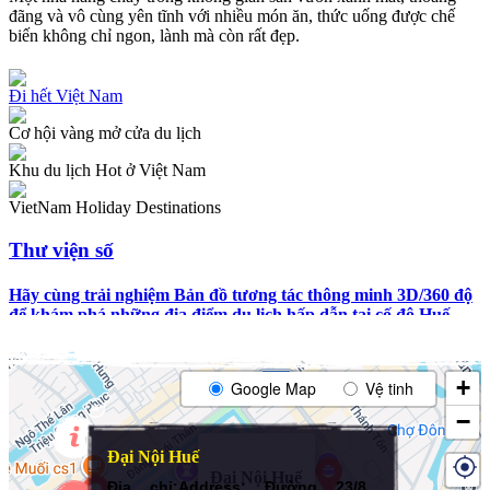
đãng và vô cùng yên tĩnh với nhiều món ăn, thức uống được chế
biến không chỉ ngon, lành mà còn rất đẹp.
Đi hết Việt Nam
Cơ hội vàng mở cửa du lịch
Khu du lịch Hot ở Việt Nam
VietNam Holiday Destinations
Thư viện số
Hãy cùng trải nghiệm Bản đồ tương tác thông minh 3D/360 độ
để khám phá những địa điểm du lịch hấp dẫn tại cố đô Huế
+
Google Map
Vệ tinh
−
Đại Nội Huế
Đại Nội Huế
Địa chỉ:
Address:
Đường 23/8,