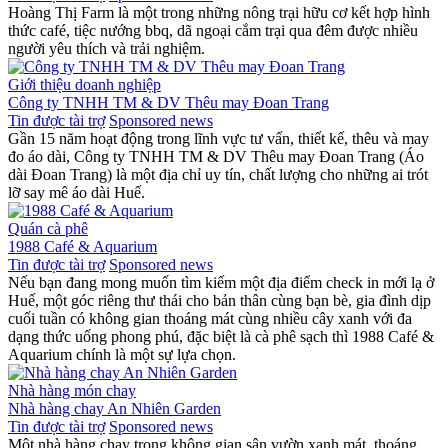
Hoàng Thị Farm là một trong những nông trại hữu cơ kết hợp hình
thức café, tiệc nướng bbq, dã ngoại cắm trại qua đêm được nhiều
người yêu thích và trải nghiệm.
Giới thiệu doanh nghiệp
Công ty TNHH TM & DV Thêu may Đoan Trang
Tin được tài trợ
Sponsored news
Gần 15 năm hoạt động trong lĩnh vực tư vấn, thiết kế, thêu và may
đo áo dài, Công ty TNHH TM & DV Thêu may Đoan Trang (Áo
dài Đoan Trang) là một địa chỉ uy tín, chất lượng cho những ai trót
lỡ say mê áo dài Huế.
Quán cà phê
1988 Café & Aquarium
Tin được tài trợ
Sponsored news
Nếu bạn đang mong muốn tìm kiếm một địa điểm check in mới lạ ở
Huế, một góc riêng thư thái cho bản thân cùng bạn bè, gia đình dịp
cuối tuần có không gian thoáng mát cùng nhiều cây xanh với đa
dạng thức uống phong phú, đặc biệt là cà phê sạch thì 1988 Café &
Aquarium chính là một sự lựa chọn.
Nhà hàng món chay
Nhà hàng chay An Nhiên Garden
Tin được tài trợ
Sponsored news
Một nhà hàng chay trong không gian sân vườn xanh mát, thoáng