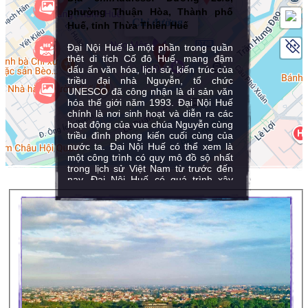
phường Thuận Hòa, Thành phố
Chỉ đường
Huế, tỉnh Thừa Thiên Huế
Đại Nội Huế là một phần trong quần
thêt di tích Cố đô Huế, mang đậm
dấu ấn văn hóa, lịch sử, kiến trúc của
triều đại nhà Nguyễn, tổ chức
UNESCO đã công nhận là di sản văn
hóa thế giới năm 1993. Đại Nội Huế
chính là nơi sinh hoạt và diễn ra các
hoạt động của vua chúa Nguyễn cùng
triều đình phong kiến cuối cùng của
nước ta. Đại Nội Huế có thể xem là
một công trình có quy mô đồ sộ nhất
trong lịch sử Việt Nam từ trước đến
nay. Đại Nội Huế có quá trình xây
Leaflet
dựng kéo dài trong nhiều năm với
hàng vạn người thi công cùng hàng
loạt các công việc như lấp sông, đào
hào, đắp thành, bên cạnh đó là khối
lượng đất đá khổng lồ lên đến hàng
triệu mét khối.