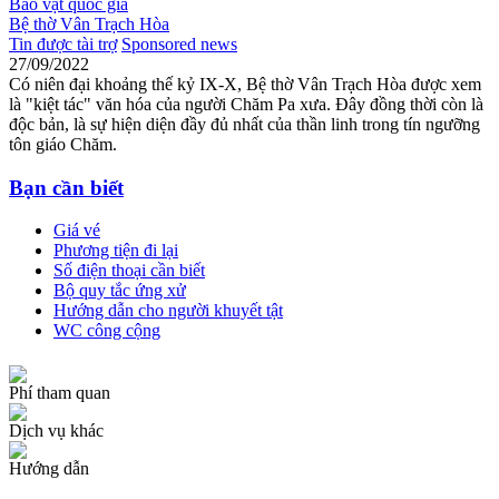
Bảo vật quốc gia
Bệ thờ Vân Trạch Hòa
Tin được tài trợ
Sponsored news
27/09/2022
Có niên đại khoảng thế kỷ IX-X, Bệ thờ Vân Trạch Hòa được xem
là "kiệt tác" văn hóa của người Chăm Pa xưa. Đây đồng thời còn là
độc bản, là sự hiện diện đầy đủ nhất của thần linh trong tín ngưỡng
tôn giáo Chăm.
Bạn cần biết
Giá vé
Phương tiện đi lại
Số điện thoại cần biết
Bộ quy tắc ứng xử
Hướng dẫn cho người khuyết tật
WC công cộng
Phí tham quan
Dịch vụ khác
Hướng dẫn