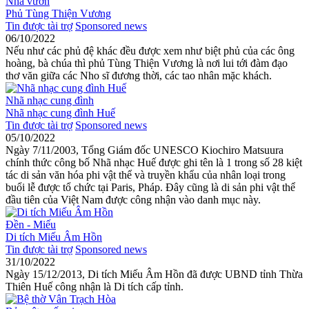
Nhà vườn
Phủ Tùng Thiện Vương
Tin được tài trợ
Sponsored news
06/10/2022
Nếu như các phủ đệ khác đều được xem như biệt phủ của các ông
hoàng, bà chúa thì phủ Tùng Thiện Vương là nơi lui tới đàm đạo
thơ văn giữa các Nho sĩ đương thời, các tao nhân mặc khách.
Nhã nhạc cung đình
Nhã nhạc cung đình Huế
Tin được tài trợ
Sponsored news
05/10/2022
Ngày 7/11/2003, Tổng Giám đốc UNESCO Kiochiro Matsuura
chính thức công bố Nhã nhạc Huế được ghi tên là 1 trong số 28 kiệt
tác di sản văn hóa phi vật thể và truyền khẩu của nhân loại trong
buổi lễ được tổ chức tại Paris, Pháp. Đây cũng là di sản phi vật thể
đầu tiên của Việt Nam được công nhận vào danh mục này.
Đền - Miếu
Di tích Miếu Âm Hồn
Tin được tài trợ
Sponsored news
31/10/2022
Ngày 15/12/2013, Di tích Miếu Âm Hồn đã được UBND tỉnh Thừa
Thiên Huế công nhận là Di tích cấp tỉnh.