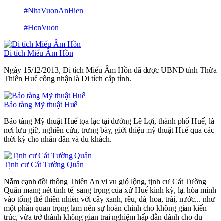
#NhaVuonAnHien
#HonVuon
Di tích Miếu Âm Hồn
Ngày 15/12/2013, Di tích Miếu Âm Hồn đã được UBND tỉnh Thừa
Thiên Huế công nhận là Di tích cấp tỉnh.
Bảo tàng Mỹ thuật Huế
Bảo tàng Mỹ thuật Huế tọa lạc tại đường Lê Lợi, thành phố Huế, là
nơi lưu giữ, nghiên cứu, trưng bày, giới thiệu mỹ thuật Huế qua các
thời kỳ cho nhân dân và du khách.
Tịnh cư Cát Tường Quân
Nằm cạnh đồi thông Thiên An vi vu gió lộng, tịnh cư Cát Tường
Quân mang nét tinh tế, sang trọng của xứ Huế kinh kỳ, lại hòa mình
vào tổng thể thiên nhiên với cây xanh, rêu, đá, hoa, trái, nước... như
một phần quan trọng làm nên sự hoàn chỉnh cho không gian kiến
trúc, vừa trở thành không gian trải nghiệm hấp dẫn dành cho du