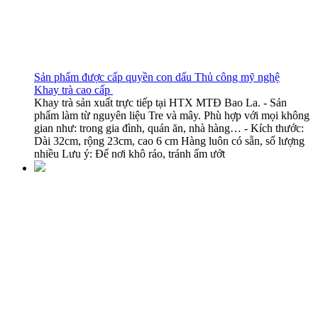
Sản phẩm được cấp quyền con dấu Thủ công mỹ nghệ
Khay trà cao cấp
Khay trà sản xuất trực tiếp tại HTX MTĐ Bao La. - Sản
phẩm làm từ nguyên liệu Tre và mây. Phù hợp với mọi không
gian như: trong gia đình, quán ăn, nhà hàng… - Kích thước:
Dài 32cm, rộng 23cm, cao 6 cm Hàng luôn có sẵn, số lượng
nhiều Lưu ý: Để nơi khô ráo, tránh ẩm ướt