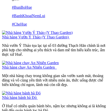
#BunBoHue
#BanhKhoaiNemLui
#CheHue
Nhà hàng Vườn Ý Thảo (Y Thao Garden)
Nhà vườn Ý Thảo tọa lạc tại số 03 đường Thạch Hãn chính là nơi
phù hợp cho những ai yêu thích và đam mê tìm hiểu kiến trúc, ẩm
thực xứ Huế.
Nhà hàng chay An Nhiên Garden
Một nhà hàng chay trong không gian sân vườn xanh mát, thoáng
đãng và vô cùng yên tĩnh với nhiều món ăn, thức uống được chế
biến không chỉ ngon, lành mà còn rất đẹp.
Nhà hàng bánh bà Đỏ
Ở Huế có nhiều quán bánh bèo, nậm lọc nhưng không ai là không
biết đến quán bánh lọc bà Đỏ.