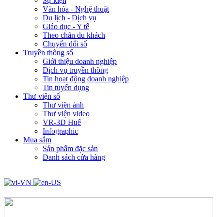
Sự kiện
Văn hóa - Nghệ thuật
Du lịch - Dịch vụ
Giáo dục - Y tế
Theo chân du khách
Chuyển đổi số
Truyền thông số
Giới thiệu doanh nghiệp
Dịch vụ truyền thông
Tin hoạt động doanh nghiệp
Tin tuyển dụng
Thư viện số
Thư viện ảnh
Thư viện video
VR-3D Huế
Infographic
Mua sắm
Sản phẩm đặc sản
Danh sách cửa hàng