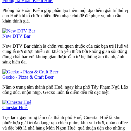
Phòng trà Hoàn Kiếm Huế
Phòng trà Hoàn Kiếm góp phần tạo thêm một địa điểm giải trí thú vị
cho Huế khi tổ chức nhiều đêm nhạc chủ đề để phục vụ nhu cầu
khán thính giả.
New DTV Bar
New DTV Bar chính là chốn vui quen thuộc của các bạn trẻ Huế và
cũng là nơi được nhiều du khách yêu thích bởi không gian sôi động
đúng chất bar với không gian được đầu tư hệ thống âm thanh, ánh
sáng hiện đại
Gecko - Pizza & Craft Beer
Nằm ở trung tâm thành phố Huế, ngay khu phố Tây Phạm Ngũ Lão
đông đúc, nhộn nhịp, Gecko luôn là điểm đến rất đặc biệt.
Cinestar Huế
Tọa lạc ngay trung tâm của thành phố Huế, Cinestar Huế là khu
phức hợp giải trí đa dạng: rạp chiếu phim, khu vui chơi, quán coffee
và đặc biệt là nhà hàng Món Ngon Huế, quá thuận tiện cho những