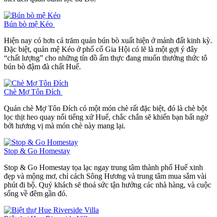
Bún bò mệ Kéo
Hiện nay có hơn cả trăm quán bún bò xuất hiện ở mảnh đất kinh kỳ.
Đặc biệt, quán mệ Kéo ở phố cổ Gia Hội có lẽ là một gợi ý đây
“chất lượng” cho những tín đồ ẩm thực đang muốn thưởng thức tô
bún bò đậm đà chất Huế.
Chè Mợ Tôn Đích
Quán chè Mợ Tôn Đích có một món chè rất đặc biệt, đó là chè bột
lọc thịt heo quay nổi tiếng xứ Huế, chắc chắn sẽ khiến bạn bất ngờ
bởi hương vị mà món chè này mang lại.
Stop & Go Homestay
Stop & Go Homestay tọa lạc ngay trung tâm thành phố Huế xinh
đẹp và mộng mơ, chỉ cách Sông Hương và trung tâm mua sắm vài
phút đi bộ. Quý khách sẽ thoả sức tận hưởng các nhà hàng, và cuộc
sống về đêm gần đó.