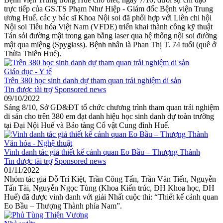
trực tiếp của GS.TS Phạm Như Hiệp - Giám đốc Bệnh viện Trung
ương Huế, các y bác sĩ Khoa Nội soi đã phối hợp với Liên chi hội
Nội soi Tiêu hóa Việt Nam (VFDE) triển khai thành công kỹ thuật
Tán sỏi đường mật trong gan bằng laser qua hệ thống nội soi đường
mật qua miệng (Spyglass). Bệnh nhân là Phan Thị T. 74 tuổi (quê ở
Thừa Thiên Huế).
Giáo dục - Y tế
Trên 380 học sinh danh dự tham quan trải nghiệm di sản
Tin được tài trợ
Sponsored news
09/10/2022
Sáng 8/10, Sở GD&ĐT tổ chức chương trình tham quan trải nghiệm
di sản cho trên 380 em đạt danh hiệu học sinh danh dự toàn trường
tại Đại Nội Huế và Bảo tàng Cổ vật Cung đình Huế.
Văn hóa - Nghệ thuật
Vinh danh tác giả thiết kế cảnh quan Eo Bầu – Thượng Thành
Tin được tài trợ
Sponsored news
01/11/2022
Nhóm tác giả Đỗ Trí Kiệt, Trần Công Tấn, Trần Văn Tiến, Nguyễn
Tấn Tài, Nguyễn Ngọc Tùng (Khoa Kiến trúc, ĐH Khoa học, ĐH
Huế) đã được vinh danh với giải Nhất cuộc thi: “Thiết kế cảnh quan
Eo Bầu – Thượng Thành phía Nam”.