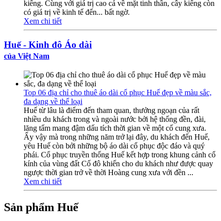
kiểng. Cùng với giá trị cao cả về mặt tinh thần, cây kiểng còn
có giá trị về kinh tế đến... bất ngờ.
Xem chi tiết
Huế - Kinh đô Áo dài
của Việt Nam
Top 06 địa chỉ cho thuê áo dài cổ phục Huế đẹp về màu sắc,
đa dạng về thể loại
Huế từ lâu là điểm đến tham quan, thưởng ngoạn của rất
nhiều du khách trong và ngoài nước bởi hệ thống đền, đài,
lăng tẩm mang đậm dấu tích thời gian về một cố cung xưa.
Ấy vậy mà trong những năm trở lại đây, du khách đến Huế,
yêu Huế còn bởi những bộ áo dài cổ phục độc đáo và quý
phái. Cổ phục truyền thống Huế kết hợp trong khung cảnh cổ
kính của vùng đất Cố đô khiến cho du khách như được quay
ngược thời gian trở về thời Hoàng cung xưa với đền ...
Xem chi tiết
Sản phẩm Huế