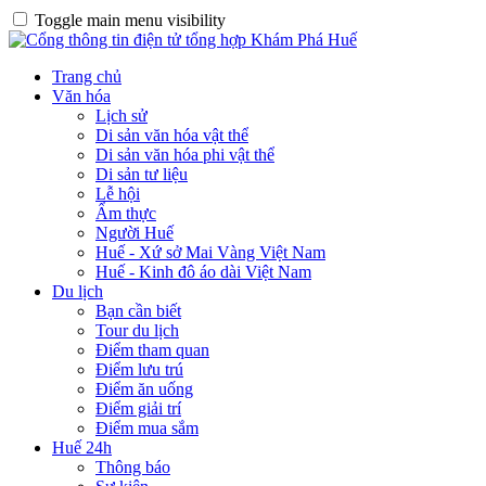
Toggle main menu visibility
Trang chủ
Văn hóa
Lịch sử
Di sản văn hóa vật thể
Di sản văn hóa phi vật thể
Di sản tư liệu
Lễ hội
Ẩm thực
Người Huế
Huế - Xứ sở Mai Vàng Việt Nam
Huế - Kinh đô áo dài Việt Nam
Du lịch
Bạn cần biết
Tour du lịch
Điểm tham quan
Điểm lưu trú
Điểm ăn uống
Điểm giải trí
Điểm mua sắm
Huế 24h
Thông báo