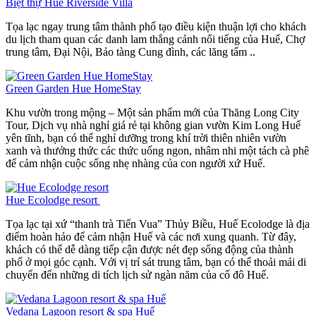
Biệt thự Hue Riverside Villa
Tọa lạc ngay trung tâm thành phố tạo điều kiện thuận lợi cho khách
du lịch tham quan các danh lam thắng cảnh nổi tiếng của Huế, Chợ
trung tâm, Đại Nội, Bảo tàng Cung đình, các lăng tẩm ..
Green Garden Hue HomeStay
Khu vườn trong mộng – Một sản phẩm mới của Thăng Long City
Tour, Dịch vụ nhà nghỉ giá rẻ tại không gian vườn Kim Long Huế
yên tĩnh, bạn có thể nghỉ dưỡng trong khí trời thiên nhiên vườn
xanh và thưởng thức các thức uống ngon, nhâm nhi một tách cà phê
để cảm nhận cuộc sống nhẹ nhàng của con người xứ Huế.
Hue Ecolodge resort
Tọa lạc tại xứ “thanh trà Tiến Vua” Thủy Biều, Huế Ecolodge là địa
điểm hoàn hảo để cảm nhận Huế và các nơi xung quanh. Từ đây,
khách có thể dễ dàng tiếp cận được nét đẹp sống động của thành
phố ở mọi góc cạnh. Với vị trí sát trung tâm, bạn có thể thoải mái di
chuyển đến những di tích lịch sử ngàn năm của cố đô Huế.
Vedana Lagoon resort & spa Huế