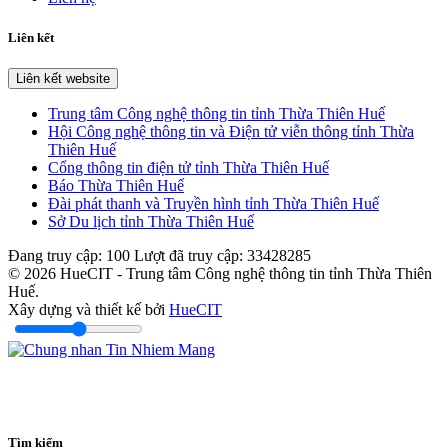
Liên kết
Liên kết website
Trung tâm Công nghệ thông tin tỉnh Thừa Thiên Huế
Hội Công nghệ thông tin và Điện tử viễn thông tỉnh Thừa
Thiên Huế
Cổng thông tin điện tử tỉnh Thừa Thiên Huế
Báo Thừa Thiên Huế
Đài phát thanh và Truyền hình tỉnh Thừa Thiên Huế
Sở Du lịch tỉnh Thừa Thiên Huế
Đang truy cập:
100
Lượt đã truy cập:
33428285
© 2026 HueCIT - Trung tâm Công nghệ thông tin tỉnh Thừa Thiên
Huế.
Xây dựng và thiết kế bởi
HueCIT
Tìm kiếm