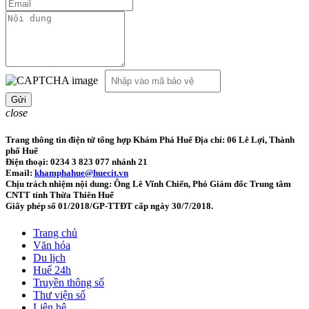
close
Trang thông tin điện tử tổng hợp Khám Phá Huế
Địa chỉ: 06 Lê Lợi, Thành
phố Huế
Điện thoại: 0234 3 823 077 nhánh 21
Email:
khamphahue@huecit.vn
Chịu trách nhiệm nội dung: Ông Lê Vĩnh Chiến, Phó Giám đốc Trung tâm
CNTT tỉnh Thừa Thiên Huế
Giấy phép số 01/2018/GP-TTĐT cấp ngày 30/7/2018.
Trang chủ
Văn hóa
Du lịch
Huế 24h
Truyền thông số
Thư viện số
Liên hệ