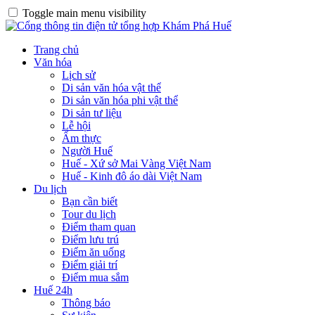
Toggle main menu visibility
Trang chủ
Văn hóa
Lịch sử
Di sản văn hóa vật thể
Di sản văn hóa phi vật thể
Di sản tư liệu
Lễ hội
Ẩm thực
Người Huế
Huế - Xứ sở Mai Vàng Việt Nam
Huế - Kinh đô áo dài Việt Nam
Du lịch
Bạn cần biết
Tour du lịch
Điểm tham quan
Điểm lưu trú
Điểm ăn uống
Điểm giải trí
Điểm mua sắm
Huế 24h
Thông báo