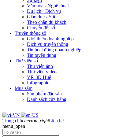
Sự kiện
Văn hóa - Nghệ thuật
Du lịch - Dịch vụ
Giáo dục - Y tế
Theo chân du khách
Chuyển đổi số
Truyền thông số
Giới thiệu doanh nghiệp
Dịch vụ truyền thông
Tin hoạt động doanh nghiệp
Tin tuyển dụng
Thư viện số
Thư viện ảnh
Thư viện video
VR-3D Huế
Infographic
Mua sắm
Sản phẩm đặc sản
Danh sách cửa hàng
Trang chủ
chevron_right
Liên hệ
menu_open