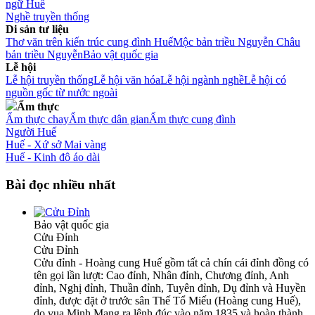
ngữ Huế
Nghề truyền thống
Di sản tư liệu
Thơ văn trên kiến trúc cung đình Huế
Mộc bản triều Nguyễn
Châu
bản triều Nguyễn
Bảo vật quốc gia
Lễ hội
Lễ hội truyền thống
Lễ hội văn hóa
Lễ hội ngành nghề
Lễ hội có
nguồn gốc từ nước ngoài
Ẩm thực
Ẩm thực chay
Ẩm thực dân gian
Ẩm thực cung đình
Người Huế
Huế - Xứ sở Mai vàng
Huế - Kinh đô áo dài
Bài đọc nhiều nhất
Bảo vật quốc gia
Cửu Đỉnh
Cửu Đỉnh
Cửu đỉnh - Hoàng cung Huế gồm tất cả chín cái đỉnh đồng có
tên gọi lần lượt: Cao đỉnh, Nhân đỉnh, Chương đỉnh, Anh
đỉnh, Nghị đỉnh, Thuần đỉnh, Tuyên đỉnh, Dụ đỉnh và Huyền
đỉnh, được đặt ở trước sân Thế Tổ Miếu (Hoàng cung Huế),
do vua Minh Mạng ra lệnh đúc vào năm 1835 và hoàn thành