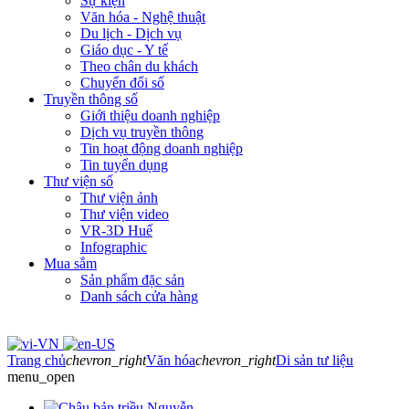
Sự kiện
Văn hóa - Nghệ thuật
Du lịch - Dịch vụ
Giáo dục - Y tế
Theo chân du khách
Chuyển đổi số
Truyền thông số
Giới thiệu doanh nghiệp
Dịch vụ truyền thông
Tin hoạt động doanh nghiệp
Tin tuyển dụng
Thư viện số
Thư viện ảnh
Thư viện video
VR-3D Huế
Infographic
Mua sắm
Sản phẩm đặc sản
Danh sách cửa hàng
Trang chủ
chevron_right
Văn hóa
chevron_right
Di sản tư liệu
menu_open