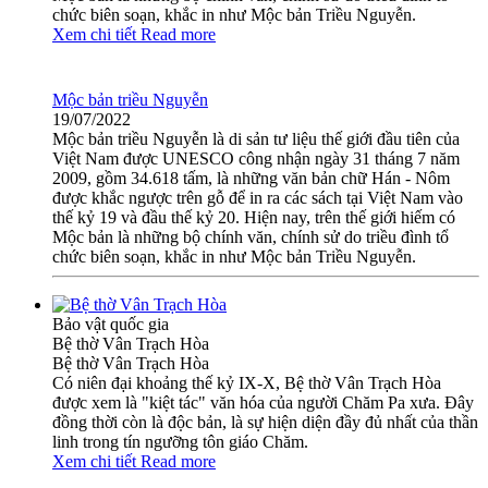
chức biên soạn, khắc in như Mộc bản Triều Nguyễn.
Xem chi tiết
Read more
Mộc bản triều Nguyễn
19/07/2022
Mộc bản triều Nguyễn là di sản tư liệu thế giới đầu tiên của
Việt Nam được UNESCO công nhận ngày 31 tháng 7 năm
2009, gồm 34.618 tấm, là những văn bản chữ Hán - Nôm
được khắc ngược trên gỗ để in ra các sách tại Việt Nam vào
thế kỷ 19 và đầu thế kỷ 20. Hiện nay, trên thế giới hiếm có
Mộc bản là những bộ chính văn, chính sử do triều đình tổ
chức biên soạn, khắc in như Mộc bản Triều Nguyễn.
Bảo vật quốc gia
Bệ thờ Vân Trạch Hòa
Bệ thờ Vân Trạch Hòa
Có niên đại khoảng thế kỷ IX-X, Bệ thờ Vân Trạch Hòa
được xem là "kiệt tác" văn hóa của người Chăm Pa xưa. Đây
đồng thời còn là độc bản, là sự hiện diện đầy đủ nhất của thần
linh trong tín ngưỡng tôn giáo Chăm.
Xem chi tiết
Read more