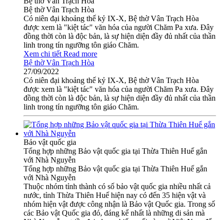
Bệ thờ Vân Trạch Hòa
Bệ thờ Vân Trạch Hòa
Có niên đại khoảng thế kỷ IX-X, Bệ thờ Vân Trạch Hòa
được xem là "kiệt tác" văn hóa của người Chăm Pa xưa. Đây
đồng thời còn là độc bản, là sự hiện diện đầy đủ nhất của thần
linh trong tín ngưỡng tôn giáo Chăm.
Xem chi tiết
Read more
Bệ thờ Vân Trạch Hòa
27/09/2022
Có niên đại khoảng thế kỷ IX-X, Bệ thờ Vân Trạch Hòa
được xem là "kiệt tác" văn hóa của người Chăm Pa xưa. Đây
đồng thời còn là độc bản, là sự hiện diện đầy đủ nhất của thần
linh trong tín ngưỡng tôn giáo Chăm.
Bảo vật quốc gia
Tổng hợp những Bảo vật quốc gia tại Thừa Thiên Huế gắn
với Nhà Nguyễn
Tổng hợp những Bảo vật quốc gia tại Thừa Thiên Huế gắn
với Nhà Nguyễn
Thuộc nhóm tỉnh thành có số bảo vật quốc gia nhiều nhất cả
nước, tỉnh Thừa Thiên Huế hiện nay có đến 35 hiện vật và
nhóm hiện vật được công nhận là Bảo vật Quốc gia. Trong số
các Bảo vật Quốc gia đó, đáng kể nhất là những di sản mà