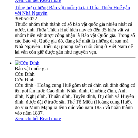
Xem chi tiết
Read more
Tổng hợp những Bảo vật quốc gia tại Thừa Thiên Huế gắn
với Nhà Nguyễn
30/05/2022
Thuộc nhóm tỉnh thành có số bảo vật quốc gia nhiều nhất cả
nước, tỉnh Thừa Thiên Huế hiện nay có đến 35 hiện vật và
nhóm hiện vật được công nhận là Bảo vật Quốc gia. Trong số
các Bảo vật Quốc gia đó, đáng kể nhất là những di sản mà
Nhà Nguyễn - triều đại phong kiến cuối cùng ở Việt Nam để
lại vẫn còn giữ được gần như nguyên vẹn.
Bảo vật quốc gia
Cửu Đỉnh
Cửu Đỉnh
Cửu đỉnh - Hoàng cung Huế gồm tất cả chín cái đỉnh đồng có
tên gọi lần lượt: Cao đỉnh, Nhân đỉnh, Chương đỉnh, Anh
đỉnh, Nghị đỉnh, Thuần đỉnh, Tuyên đỉnh, Dụ đỉnh và Huyền
đỉnh, được đặt ở trước sân Thế Tổ Miếu (Hoàng cung Huế),
do vua Minh Mạng ra lệnh đúc vào năm 1835 và hoàn thành
vào năm 1837.
Xem chi tiết
Read more