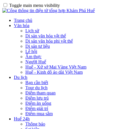
Toggle main menu visibility
Trang chủ
Văn hóa
Lịch sử
Di sản văn hóa vật thể
Di sản văn hóa phi vật thể
Di sản tư liệu
Lễ hội
Ẩm thực
Người Huế
Huế - Xứ sở Mai Vàng Việt Nam
Huế - Kinh đô áo dài Việt Nam
Du lịch
Bạn cần biết
Tour du lịch
Điểm tham quan
Điểm lưu trú
Điểm ăn uống
Điểm giải trí
Điểm mua sắm
Huế 24h
Thông báo