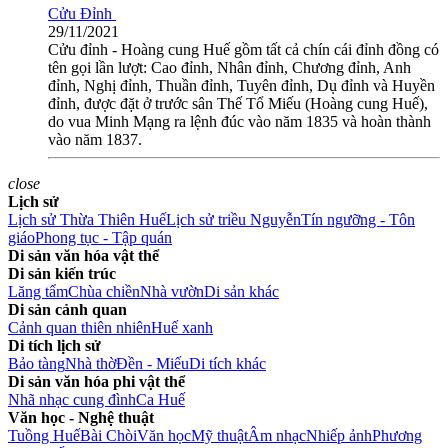
Cửu Đỉnh
29/11/2021
Cửu đỉnh - Hoàng cung Huế gồm tất cả chín cái đỉnh đồng có
tên gọi lần lượt: Cao đỉnh, Nhân đỉnh, Chương đỉnh, Anh
đỉnh, Nghị đỉnh, Thuần đỉnh, Tuyên đỉnh, Dụ đỉnh và Huyền
đỉnh, được đặt ở trước sân Thế Tổ Miếu (Hoàng cung Huế),
do vua Minh Mạng ra lệnh đúc vào năm 1835 và hoàn thành
vào năm 1837.
close
Lịch sử
Lịch sử Thừa Thiên Huế
Lịch sử triều Nguyễn
Tín ngưỡng - Tôn
giáo
Phong tục - Tập quán
Di sản văn hóa vật thể
Di sản kiến trúc
Lăng tẩm
Chùa chiền
Nhà vườn
Di sản khác
Di sản cảnh quan
Cảnh quan thiên nhiên
Huế xanh
Di tích lịch sử
Bảo tàng
Nhà thờ
Đền - Miếu
Di tích khác
Di sản văn hóa phi vật thể
Nhã nhạc cung đình
Ca Huế
Văn học - Nghệ thuật
Tuồng Huế
Bài Chòi
Văn học
Mỹ thuật
Âm nhạc
Nhiếp ảnh
Phương