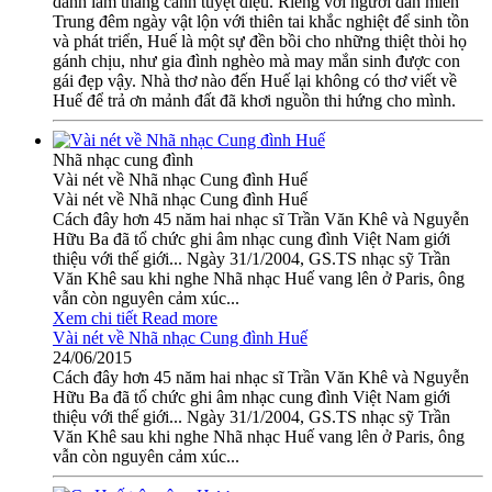
danh lam thắng cảnh tuyệt diệu. Riêng với người dân miền
Trung đêm ngày vật lộn với thiên tai khắc nghiệt để sinh tồn
và phát triển, Huế là một sự đền bồi cho những thiệt thòi họ
gánh chịu, như gia đình nghèo mà may mắn sinh được con
gái đẹp vậy. Nhà thơ nào đến Huế lại không có thơ viết về
Huế để trả ơn mảnh đất đã khơi nguồn thi hứng cho mình.
Nhã nhạc cung đình
Vài nét về Nhã nhạc Cung đình Huế
Vài nét về Nhã nhạc Cung đình Huế
Cách đây hơn 45 năm hai nhạc sĩ Trần Văn Khê và Nguyễn
Hữu Ba đã tổ chức ghi âm nhạc cung đình Việt Nam giới
thiệu với thế giới... Ngày 31/1/2004, GS.TS nhạc sỹ Trần
Văn Khê sau khi nghe Nhã nhạc Huế vang lên ở Paris, ông
vẫn còn nguyên cảm xúc...
Xem chi tiết
Read more
Vài nét về Nhã nhạc Cung đình Huế
24/06/2015
Cách đây hơn 45 năm hai nhạc sĩ Trần Văn Khê và Nguyễn
Hữu Ba đã tổ chức ghi âm nhạc cung đình Việt Nam giới
thiệu với thế giới... Ngày 31/1/2004, GS.TS nhạc sỹ Trần
Văn Khê sau khi nghe Nhã nhạc Huế vang lên ở Paris, ông
vẫn còn nguyên cảm xúc...