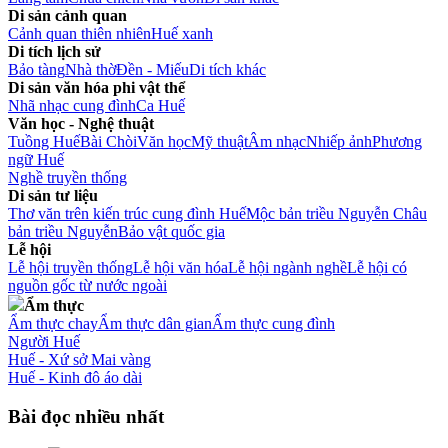
Di sản cảnh quan
Cảnh quan thiên nhiên
Huế xanh
Di tích lịch sử
Bảo tàng
Nhà thờ
Đền - Miếu
Di tích khác
Di sản văn hóa phi vật thể
Nhã nhạc cung đình
Ca Huế
Văn học - Nghệ thuật
Tuồng Huế
Bài Chòi
Văn học
Mỹ thuật
Âm nhạc
Nhiếp ảnh
Phương
ngữ Huế
Nghề truyền thống
Di sản tư liệu
Thơ văn trên kiến trúc cung đình Huế
Mộc bản triều Nguyễn
Châu
bản triều Nguyễn
Bảo vật quốc gia
Lễ hội
Lễ hội truyền thống
Lễ hội văn hóa
Lễ hội ngành nghề
Lễ hội có
nguồn gốc từ nước ngoài
Ẩm thực
Ẩm thực chay
Ẩm thực dân gian
Ẩm thực cung đình
Người Huế
Huế - Xứ sở Mai vàng
Huế - Kinh đô áo dài
Bài đọc nhiều nhất