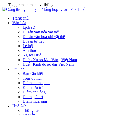
Toggle main menu visibility
Trang chủ
Văn hóa
Lịch sử
Di sản văn hóa vật thể
Di sản văn hóa phi vật thể
Di sản tư liệu
Lễ hội
Ẩm thực
Người Huế
Huế - Xứ sở Mai Vàng Việt Nam
Huế - Kinh đô áo dài Việt Nam
Du lịch
Bạn cần biết
Tour du lịch
Điểm tham quan
Điểm lưu trú
Điểm ăn uống
Điểm giải trí
Điểm mua sắm
Huế 24h
Thông báo