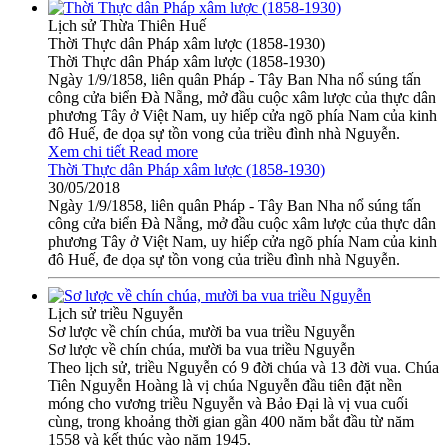
Lịch sử Thừa Thiên Huế
Thời Thực dân Pháp xâm lược (1858-1930)
Thời Thực dân Pháp xâm lược (1858-1930)
Ngày 1/9/1858, liên quân Pháp - Tây Ban Nha nổ súng tấn
công cửa biển Đà Nẵng, mở đầu cuộc xâm lược của thực dân
phương Tây ở Việt Nam, uy hiếp cửa ngõ phía Nam của kinh
đô Huế, đe dọa sự tồn vong của triều đình nhà Nguyễn.
Xem chi tiết
Read more
Thời Thực dân Pháp xâm lược (1858-1930)
30/05/2018
Ngày 1/9/1858, liên quân Pháp - Tây Ban Nha nổ súng tấn
công cửa biển Đà Nẵng, mở đầu cuộc xâm lược của thực dân
phương Tây ở Việt Nam, uy hiếp cửa ngõ phía Nam của kinh
đô Huế, đe dọa sự tồn vong của triều đình nhà Nguyễn.
Lịch sử triều Nguyễn
Sơ lược về chín chúa, mười ba vua triều Nguyễn
Sơ lược về chín chúa, mười ba vua triều Nguyễn
Theo lịch sử, triều Nguyễn có 9 đời chúa và 13 đời vua. Chúa
Tiên Nguyễn Hoàng là vị chúa Nguyễn đầu tiên đặt nền
móng cho vương triều Nguyễn và Bảo Đại là vị vua cuối
cùng, trong khoảng thời gian gần 400 năm bắt đầu từ năm
1558 và kết thúc vào năm 1945.