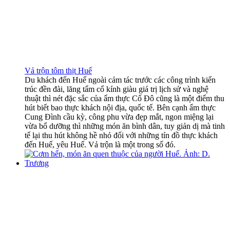
Vả trộn tôm thịt Huế
Du khách đến Huế ngoài cảm tác trước các công trình kiến
trúc đền đài, lăng tẩm cổ kính giàu giá trị lịch sử và nghệ
thuật thì nét đặc sắc của ẩm thực Cố Đô cũng là một điểm thu
hút biết bao thực khách nội địa, quốc tế. Bên cạnh ẩm thực
Cung Đình cầu kỳ, công phu vừa đẹp mắt, ngon miệng lại
vừa bổ dưỡng thì những món ăn bình dân, tuy giản dị mà tinh
tế lại thu hút không hề nhỏ đối với những tín đồ thực khách
đến Huế, yêu Huế. Vả trộn là một trong số đó.