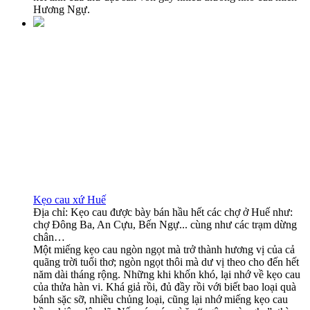
Hương Ngự.
Kẹo cau xứ Huế
Địa chỉ:
Kẹo cau được bày bán hầu hết các chợ ở Huế như:
chợ Đông Ba, An Cựu, Bến Ngự... cùng như các trạm dừng
chân…
Một miếng kẹo cau ngòn ngọt mà trở thành hương vị của cả
quãng trời tuổi thơ; ngòn ngọt thôi mà dư vị theo cho đến hết
năm dài tháng rộng. Những khi khốn khó, lại nhớ về kẹo cau
của thửa hàn vi. Khá giả rồi, đủ đầy rồi với biết bao loại quà
bánh sặc sỡ, nhiều chủng loại, cũng lại nhớ miếng kẹo cau