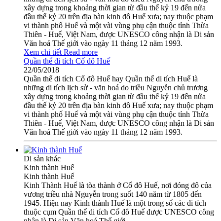
xây dựng trong khoảng thời gian từ đầu thế kỷ 19 đến nửa
đầu thế kỷ 20 trên địa bàn kinh đô Huế xưa; nay thuộc phạm
vi thành phố Huế và một vài vùng phụ cận thuộc tỉnh Thừa
Thiên - Huế, Việt Nam, được UNESCO công nhận là Di sản
Văn hoá Thế giới vào ngày 11 tháng 12 năm 1993.
Xem chi tiết
Read more
Quần thể di tích Cố đô Huế
22/05/2018
Quần thể di tích Cố đô Huế hay Quần thể di tích Huế là
những di tích lịch sử - văn hoá do triều Nguyễn chủ trương
xây dựng trong khoảng thời gian từ đầu thế kỷ 19 đến nửa
đầu thế kỷ 20 trên địa bàn kinh đô Huế xưa; nay thuộc phạm
vi thành phố Huế và một vài vùng phụ cận thuộc tỉnh Thừa
Thiên - Huế, Việt Nam, được UNESCO công nhận là Di sản
Văn hoá Thế giới vào ngày 11 tháng 12 năm 1993.
Di sản khác
Kinh thành Huế
Kinh thành Huế
Kinh Thành Huế là tòa thành ở Cố đô Huế, nơi đóng đô của
vương triều nhà Nguyễn trong suốt 140 năm từ 1805 đến
1945. Hiện nay Kinh thành Huế là một trong số các di tích
thuộc cụm Quần thể di tích Cố đô Huế được UNESCO công
nhận là Di sản Văn hoá Thế giới.