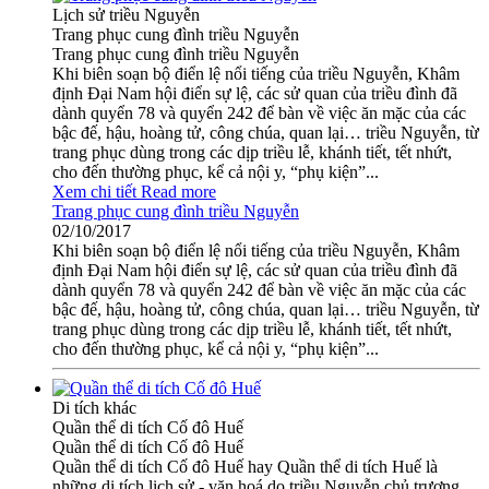
Lịch sử triều Nguyễn
Trang phục cung đình triều Nguyễn
Trang phục cung đình triều Nguyễn
Khi biên soạn bộ điển lệ nổi tiếng của triều Nguyễn, Khâm
định Ðại Nam hội điển sự lệ, các sử quan của triều đình đã
dành quyển 78 và quyển 242 để bàn về việc ăn mặc của các
bậc đế, hậu, hoàng tử, công chúa, quan lại… triều Nguyễn, từ
trang phục dùng trong các dịp triều lễ, khánh tiết, tết nhứt,
cho đến thường phục, kể cả nội y, “phụ kiện”...
Xem chi tiết
Read more
Trang phục cung đình triều Nguyễn
02/10/2017
Khi biên soạn bộ điển lệ nổi tiếng của triều Nguyễn, Khâm
định Ðại Nam hội điển sự lệ, các sử quan của triều đình đã
dành quyển 78 và quyển 242 để bàn về việc ăn mặc của các
bậc đế, hậu, hoàng tử, công chúa, quan lại… triều Nguyễn, từ
trang phục dùng trong các dịp triều lễ, khánh tiết, tết nhứt,
cho đến thường phục, kể cả nội y, “phụ kiện”...
Di tích khác
Quần thể di tích Cố đô Huế
Quần thể di tích Cố đô Huế
Quần thể di tích Cố đô Huế hay Quần thể di tích Huế là
những di tích lịch sử - văn hoá do triều Nguyễn chủ trương