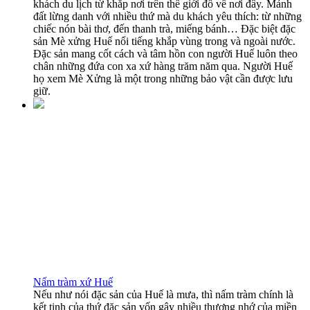
khách du lịch từ khắp nơi trên thế giới đổ về nơi đây. Mảnh
đất lừng danh với nhiều thứ mà du khách yêu thích: từ những
chiếc nón bài thơ, đến thanh trà, miếng bánh… Đặc biệt đặc
sản Mè xửng Huế nổi tiếng khắp vùng trong và ngoài nước.
Đặc sản mang cốt cách và tâm hồn con người Huế luôn theo
chân những đứa con xa xứ hàng trăm năm qua. Người Huế
họ xem Mè Xửng là một trong những bảo vật cần được lưu
giữ.
Nấm tràm xứ Huế
Nếu như nói đặc sản của Huế là mưa, thì nấm tràm chính là
kết tinh của thứ đặc sản vốn gây nhiều thương nhớ của miền