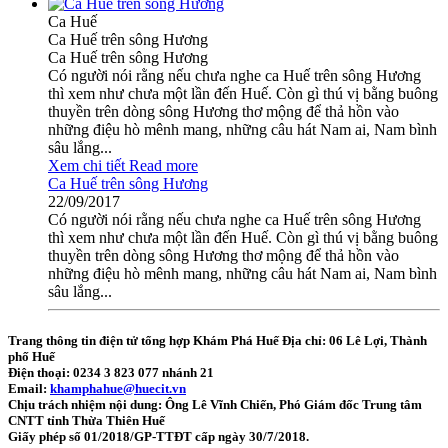
Ca Huế
Ca Huế trên sông Hương
Ca Huế trên sông Hương
Có người nói rằng nếu chưa nghe ca Huế trên sông Hương
thì xem như chưa một lần đến Huế. Còn gì thú vị bằng buông
thuyền trên dòng sông Hương thơ mộng để thả hồn vào
những điệu hò mênh mang, những câu hát Nam ai, Nam bình
sâu lắng...
Xem chi tiết
Read more
Ca Huế trên sông Hương
22/09/2017
Có người nói rằng nếu chưa nghe ca Huế trên sông Hương
thì xem như chưa một lần đến Huế. Còn gì thú vị bằng buông
thuyền trên dòng sông Hương thơ mộng để thả hồn vào
những điệu hò mênh mang, những câu hát Nam ai, Nam bình
sâu lắng...
Trang thông tin điện tử tổng hợp Khám Phá Huế
Địa chỉ: 06 Lê Lợi, Thành
phố Huế
Điện thoại: 0234 3 823 077 nhánh 21
Email:
khamphahue@huecit.vn
Chịu trách nhiệm nội dung: Ông Lê Vĩnh Chiến, Phó Giám đốc Trung tâm
CNTT tỉnh Thừa Thiên Huế
Giấy phép số 01/2018/GP-TTĐT cấp ngày 30/7/2018.