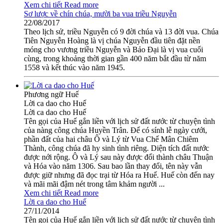
Xem chi tiết
Read more
Sơ lược về chín chúa, mười ba vua triều Nguyễn
22/08/2017
Theo lịch sử, triều Nguyễn có 9 đời chúa và 13 đời vua. Chúa
Tiên Nguyễn Hoàng là vị chúa Nguyễn đầu tiên đặt nền
móng cho vương triều Nguyễn và Bảo Đại là vị vua cuối
cùng, trong khoảng thời gian gần 400 năm bắt đầu từ năm
1558 và kết thúc vào năm 1945.
Phương ngữ Huế
Lời ca dao cho Huế
Lời ca dao cho Huế
Tên gọi của Huế gắn liền với lịch sử đất nước từ chuyện tình
của nàng công chúa Huyền Trân. Để có sính lễ ngày cưới,
phần đất của hai châu Ô và Lý từ Vua Chế Mân Chiêm
Thành, công chúa đã hy sinh tình riêng. Diện tích đất nước
được nới rộng. Ô và Lý sau này được đổi thành châu Thuận
và Hóa vào năm 1306. Sau bao lần thay đổi, tên này vẫn
được giữ nhưng đã đọc trại từ Hóa ra Huế. Huế còn đến nay
và mãi mãi đậm nét trong tâm khảm người ...
Xem chi tiết
Read more
Lời ca dao cho Huế
27/11/2014
Tên gọi của Huế gắn liền với lịch sử đất nước từ chuyện tình