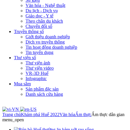
Sự kiện
Văn hóa - Nghệ thuật
Du lịch - Dịch vụ
Giáo dục - Y tế
Theo chân du khách
Chuyển đổi số
Truyền thông số
Giới thiệu doanh nghiệp
Dịch vụ truyền thông
Tin hoạt động doanh nghiệp
Tin tuyển dụng
Thư viện số
Thư viện ảnh
Thư viện video
VR-3D Huế
Infographic
Mua sắm
Sản phẩm đặc sản
Danh sách cửa hàng
Trang chủ
Khám phá Huế 2022
Văn hóa
Ẩm thực
Ẩm thực dân gian
menu_open