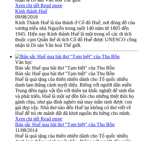
Xem chi tiết
Read more
Kinh thành Huế
09/08/2018
Kinh Thành Huế là tòa thành ở Cố đô Huế, nơi đóng đô của
vương triều nhà Nguyễn trong suốt 140 năm từ 1805 đến
1945. Hiện nay Kinh thành Huế là một trong số các di tích
thuộc cụm Quần thể di tích Cố đô Huế được UNESCO công
nhận là Di sản Văn hoá Thế giới.
Văn học
Bản sắc Huế qua bài thơ "Tạm biệt" của Thu Bồn
Bản sắc Huế qua bài thơ "Tạm biệt" của Thu Bồn
Huế là quà tặng của thiên nhiên dành cho Tổ quốc nhiều
danh lam thắng cảnh tuyệt diệu. Riêng với người dân miền
Trung đêm ngày vật lộn với thiên tai khắc nghiệt để sinh tồn
và phát triển, Huế là một sự đền bồi cho những thiệt thòi họ
gánh chịu, như gia đình nghèo mà may mắn sinh được con
gái đẹp vậy. Nhà thơ nào đến Huế lại không có thơ viết về
Huế để trả ơn mảnh đất đã khơi nguồn thi hứng cho mình.
Xem chi tiết
Read more
Bản sắc Huế qua bài thơ "Tạm biệt" của Thu Bồn
11/08/2014
Huế là quà tặng của thiên nhiên dành cho Tổ quốc nhiều