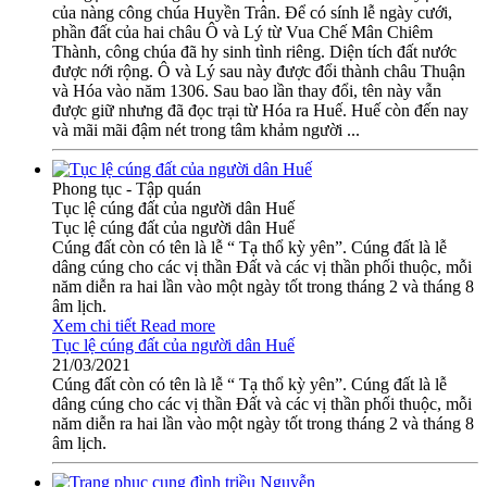
của nàng công chúa Huyền Trân. Để có sính lễ ngày cưới,
phần đất của hai châu Ô và Lý từ Vua Chế Mân Chiêm
Thành, công chúa đã hy sinh tình riêng. Diện tích đất nước
được nới rộng. Ô và Lý sau này được đổi thành châu Thuận
và Hóa vào năm 1306. Sau bao lần thay đổi, tên này vẫn
được giữ nhưng đã đọc trại từ Hóa ra Huế. Huế còn đến nay
và mãi mãi đậm nét trong tâm khảm người ...
Phong tục - Tập quán
Tục lệ cúng đất của người dân Huế
Tục lệ cúng đất của người dân Huế
Cúng đất còn có tên là lễ “ Tạ thổ kỳ yên”. Cúng đất là lễ
dâng cúng cho các vị thần Đất và các vị thần phối thuộc, mỗi
năm diễn ra hai lần vào một ngày tốt trong tháng 2 và tháng 8
âm lịch.
Xem chi tiết
Read more
Tục lệ cúng đất của người dân Huế
21/03/2021
Cúng đất còn có tên là lễ “ Tạ thổ kỳ yên”. Cúng đất là lễ
dâng cúng cho các vị thần Đất và các vị thần phối thuộc, mỗi
năm diễn ra hai lần vào một ngày tốt trong tháng 2 và tháng 8
âm lịch.