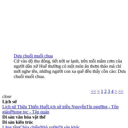
Dưa chuối muối chua
Cứ vào độ thu đông, tiết trời se lạnh, trên mỗi mâm cơm của
người dân xứ Huế thường có một món ăn thơm thảo mà chỉ
mới nghe tên, những người con xa quê đều thấy cồn cào: Dưa
chuối muối chua.
<<
<
1
2
3
4
>
>>
close
Lịch sử
Lịch sử Thừa Thiên Huế
Lịch sử triều Nguyễn
Tín ngưỡng - Tôn
giáo
Phong tục - Tập quán
Di sản văn hóa vật thể
Di sản kiến trúc
Lăng tẩm
Chùa chiền
Nhà vườn
Di sản khác