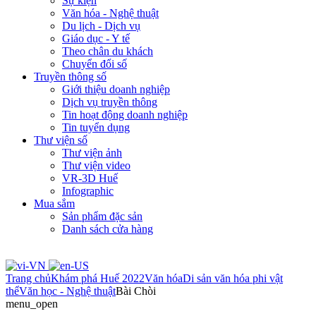
Sự kiện
Văn hóa - Nghệ thuật
Du lịch - Dịch vụ
Giáo dục - Y tế
Theo chân du khách
Chuyển đổi số
Truyền thông số
Giới thiệu doanh nghiệp
Dịch vụ truyền thông
Tin hoạt động doanh nghiệp
Tin tuyển dụng
Thư viện số
Thư viện ảnh
Thư viện video
VR-3D Huế
Infographic
Mua sắm
Sản phẩm đặc sản
Danh sách cửa hàng
Trang chủ
Khám phá Huế 2022
Văn hóa
Di sản văn hóa phi vật
thể
Văn học - Nghệ thuật
Bài Chòi
menu_open