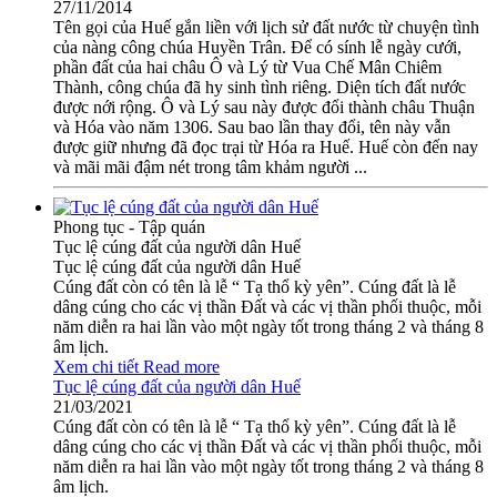
27/11/2014
Tên gọi của Huế gắn liền với lịch sử đất nước từ chuyện tình
của nàng công chúa Huyền Trân. Để có sính lễ ngày cưới,
phần đất của hai châu Ô và Lý từ Vua Chế Mân Chiêm
Thành, công chúa đã hy sinh tình riêng. Diện tích đất nước
được nới rộng. Ô và Lý sau này được đổi thành châu Thuận
và Hóa vào năm 1306. Sau bao lần thay đổi, tên này vẫn
được giữ nhưng đã đọc trại từ Hóa ra Huế. Huế còn đến nay
và mãi mãi đậm nét trong tâm khảm người ...
Phong tục - Tập quán
Tục lệ cúng đất của người dân Huế
Tục lệ cúng đất của người dân Huế
Cúng đất còn có tên là lễ “ Tạ thổ kỳ yên”. Cúng đất là lễ
dâng cúng cho các vị thần Đất và các vị thần phối thuộc, mỗi
năm diễn ra hai lần vào một ngày tốt trong tháng 2 và tháng 8
âm lịch.
Xem chi tiết
Read more
Tục lệ cúng đất của người dân Huế
21/03/2021
Cúng đất còn có tên là lễ “ Tạ thổ kỳ yên”. Cúng đất là lễ
dâng cúng cho các vị thần Đất và các vị thần phối thuộc, mỗi
năm diễn ra hai lần vào một ngày tốt trong tháng 2 và tháng 8
âm lịch.