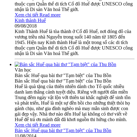
thuộc cụm Quần thể di tích Cố đô Huế được UNESCO công
nhận là Di sản Văn hoá Thế giới.
Xem chi tiết
Read more
Kinh thành Huế
09/08/2018
Kinh Thành Huế là tòa thành ở Cố đô Huế, nơi đóng đô của
vương triều nhà Nguyễn trong suốt 140 năm từ 1805 đến
1945. Hiện nay Kinh thành Huế là một trong số các di tích
thuộc cụm Quần thể di tích Cố đô Huế được UNESCO công
nhận là Di sản Văn hoá Thế giới.
Văn học
Bản sắc Huế qua bài thơ "Tạm biệt" của Thu Bồn
Bản sắc Huế qua bài thơ "Tạm biệt" của Thu Bồn
Huế là quà tặng của thiên nhiên dành cho Tổ quốc nhiều
danh lam thắng cảnh tuyệt diệu. Riêng với người dân miền
Trung đêm ngày vật lộn với thiên tai khắc nghiệt để sinh tồn
và phát triển, Huế là một sự đền bồi cho những thiệt thòi họ
gánh chịu, như gia đình nghèo mà may mắn sinh được con
gái đẹp vậy. Nhà thơ nào đến Huế lại không có thơ viết về
Huế để trả ơn mảnh đất đã khơi nguồn thi hứng cho mình.
Xem chi tiết
Read more
Bản sắc Huế qua bài thơ "Tạm biệt" của Thu Bồn
11/08/2014