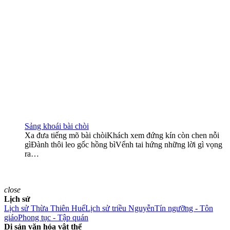
Sảng khoái bài chòi
Xa đưa tiếng mõ bài chòiKhách xem đứng kín còn chen nỗi
gìĐành thôi leo gốc hồng bìVểnh tai hứng những lời gì vọng
ra…
close
Lịch sử
Lịch sử Thừa Thiên Huế
Lịch sử triều Nguyễn
Tín ngưỡng - Tôn
giáo
Phong tục - Tập quán
Di sản văn hóa vật thể