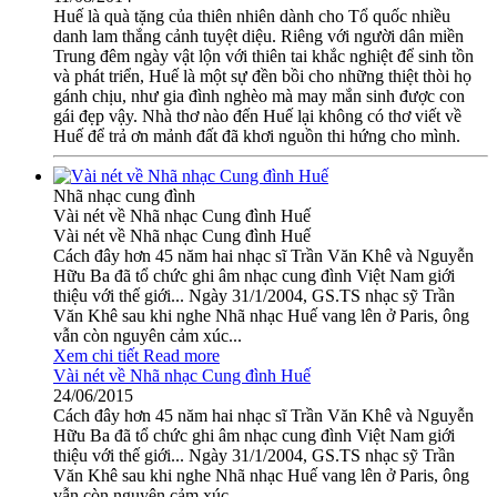
Huế là quà tặng của thiên nhiên dành cho Tổ quốc nhiều
danh lam thắng cảnh tuyệt diệu. Riêng với người dân miền
Trung đêm ngày vật lộn với thiên tai khắc nghiệt để sinh tồn
và phát triển, Huế là một sự đền bồi cho những thiệt thòi họ
gánh chịu, như gia đình nghèo mà may mắn sinh được con
gái đẹp vậy. Nhà thơ nào đến Huế lại không có thơ viết về
Huế để trả ơn mảnh đất đã khơi nguồn thi hứng cho mình.
Nhã nhạc cung đình
Vài nét về Nhã nhạc Cung đình Huế
Vài nét về Nhã nhạc Cung đình Huế
Cách đây hơn 45 năm hai nhạc sĩ Trần Văn Khê và Nguyễn
Hữu Ba đã tổ chức ghi âm nhạc cung đình Việt Nam giới
thiệu với thế giới... Ngày 31/1/2004, GS.TS nhạc sỹ Trần
Văn Khê sau khi nghe Nhã nhạc Huế vang lên ở Paris, ông
vẫn còn nguyên cảm xúc...
Xem chi tiết
Read more
Vài nét về Nhã nhạc Cung đình Huế
24/06/2015
Cách đây hơn 45 năm hai nhạc sĩ Trần Văn Khê và Nguyễn
Hữu Ba đã tổ chức ghi âm nhạc cung đình Việt Nam giới
thiệu với thế giới... Ngày 31/1/2004, GS.TS nhạc sỹ Trần
Văn Khê sau khi nghe Nhã nhạc Huế vang lên ở Paris, ông
vẫn còn nguyên cảm xúc...