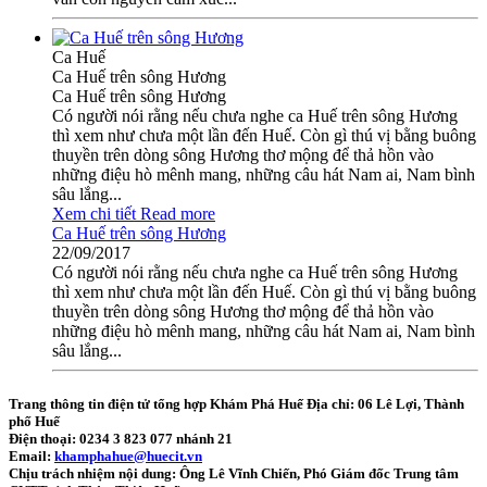
Ca Huế
Ca Huế trên sông Hương
Ca Huế trên sông Hương
Có người nói rằng nếu chưa nghe ca Huế trên sông Hương
thì xem như chưa một lần đến Huế. Còn gì thú vị bằng buông
thuyền trên dòng sông Hương thơ mộng để thả hồn vào
những điệu hò mênh mang, những câu hát Nam ai, Nam bình
sâu lắng...
Xem chi tiết
Read more
Ca Huế trên sông Hương
22/09/2017
Có người nói rằng nếu chưa nghe ca Huế trên sông Hương
thì xem như chưa một lần đến Huế. Còn gì thú vị bằng buông
thuyền trên dòng sông Hương thơ mộng để thả hồn vào
những điệu hò mênh mang, những câu hát Nam ai, Nam bình
sâu lắng...
Trang thông tin điện tử tổng hợp Khám Phá Huế
Địa chỉ: 06 Lê Lợi, Thành
phố Huế
Điện thoại: 0234 3 823 077 nhánh 21
Email:
khamphahue@huecit.vn
Chịu trách nhiệm nội dung: Ông Lê Vĩnh Chiến, Phó Giám đốc Trung tâm