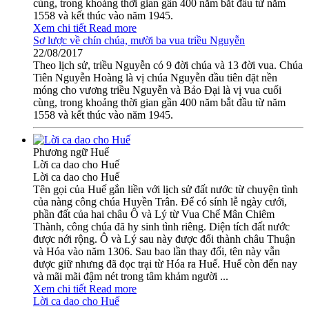
cùng, trong khoảng thời gian gần 400 năm bắt đầu từ năm
1558 và kết thúc vào năm 1945.
Xem chi tiết
Read more
Sơ lược về chín chúa, mười ba vua triều Nguyễn
22/08/2017
Theo lịch sử, triều Nguyễn có 9 đời chúa và 13 đời vua. Chúa
Tiên Nguyễn Hoàng là vị chúa Nguyễn đầu tiên đặt nền
móng cho vương triều Nguyễn và Bảo Đại là vị vua cuối
cùng, trong khoảng thời gian gần 400 năm bắt đầu từ năm
1558 và kết thúc vào năm 1945.
Phương ngữ Huế
Lời ca dao cho Huế
Lời ca dao cho Huế
Tên gọi của Huế gắn liền với lịch sử đất nước từ chuyện tình
của nàng công chúa Huyền Trân. Để có sính lễ ngày cưới,
phần đất của hai châu Ô và Lý từ Vua Chế Mân Chiêm
Thành, công chúa đã hy sinh tình riêng. Diện tích đất nước
được nới rộng. Ô và Lý sau này được đổi thành châu Thuận
và Hóa vào năm 1306. Sau bao lần thay đổi, tên này vẫn
được giữ nhưng đã đọc trại từ Hóa ra Huế. Huế còn đến nay
và mãi mãi đậm nét trong tâm khảm người ...
Xem chi tiết
Read more
Lời ca dao cho Huế