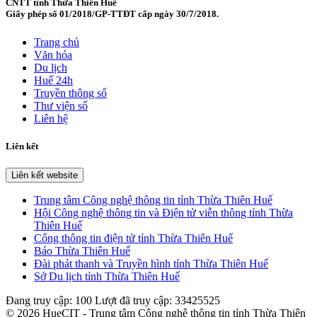
CNTT tỉnh Thừa Thiên Huế
Giấy phép số 01/2018/GP-TTĐT cấp ngày 30/7/2018.
Trang chủ
Văn hóa
Du lịch
Huế 24h
Truyền thông số
Thư viện số
Liên hệ
Liên kết
Liên kết website
Trung tâm Công nghệ thông tin tỉnh Thừa Thiên Huế
Hội Công nghệ thông tin và Điện tử viễn thông tỉnh Thừa
Thiên Huế
Cổng thông tin điện tử tỉnh Thừa Thiên Huế
Báo Thừa Thiên Huế
Đài phát thanh và Truyền hình tỉnh Thừa Thiên Huế
Sở Du lịch tỉnh Thừa Thiên Huế
Đang truy cập:
100
Lượt đã truy cập:
33425525
© 2026 HueCIT - Trung tâm Công nghệ thông tin tỉnh Thừa Thiên