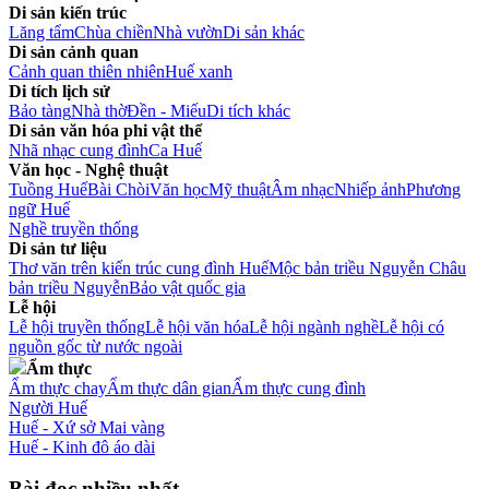
Di sản kiến trúc
Lăng tẩm
Chùa chiền
Nhà vườn
Di sản khác
Di sản cảnh quan
Cảnh quan thiên nhiên
Huế xanh
Di tích lịch sử
Bảo tàng
Nhà thờ
Đền - Miếu
Di tích khác
Di sản văn hóa phi vật thể
Nhã nhạc cung đình
Ca Huế
Văn học - Nghệ thuật
Tuồng Huế
Bài Chòi
Văn học
Mỹ thuật
Âm nhạc
Nhiếp ảnh
Phương
ngữ Huế
Nghề truyền thống
Di sản tư liệu
Thơ văn trên kiến trúc cung đình Huế
Mộc bản triều Nguyễn
Châu
bản triều Nguyễn
Bảo vật quốc gia
Lễ hội
Lễ hội truyền thống
Lễ hội văn hóa
Lễ hội ngành nghề
Lễ hội có
nguồn gốc từ nước ngoài
Ẩm thực
Ẩm thực chay
Ẩm thực dân gian
Ẩm thực cung đình
Người Huế
Huế - Xứ sở Mai vàng
Huế - Kinh đô áo dài
Bài đọc nhiều nhất