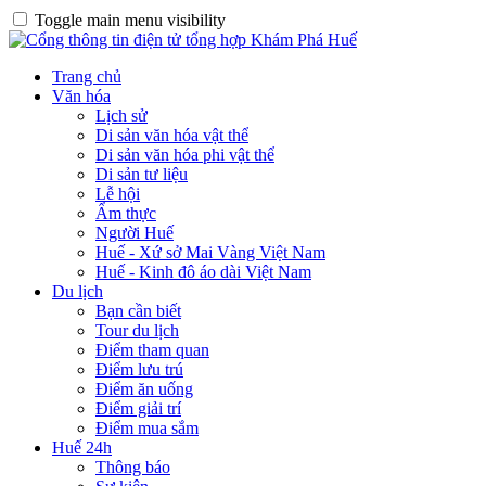
Toggle main menu visibility
Trang chủ
Văn hóa
Lịch sử
Di sản văn hóa vật thể
Di sản văn hóa phi vật thể
Di sản tư liệu
Lễ hội
Ẩm thực
Người Huế
Huế - Xứ sở Mai Vàng Việt Nam
Huế - Kinh đô áo dài Việt Nam
Du lịch
Bạn cần biết
Tour du lịch
Điểm tham quan
Điểm lưu trú
Điểm ăn uống
Điểm giải trí
Điểm mua sắm
Huế 24h
Thông báo