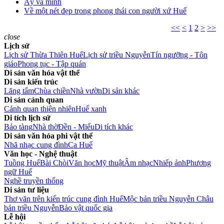
Ấy và mình
Về một nét đẹp trong phong thái con người xứ Huế
<<
<
1
2
>
>>
close
Lịch sử
Lịch sử Thừa Thiên Huế
Lịch sử triều Nguyễn
Tín ngưỡng - Tôn
giáo
Phong tục - Tập quán
Di sản văn hóa vật thể
Di sản kiến trúc
Lăng tẩm
Chùa chiền
Nhà vườn
Di sản khác
Di sản cảnh quan
Cảnh quan thiên nhiên
Huế xanh
Di tích lịch sử
Bảo tàng
Nhà thờ
Đền - Miếu
Di tích khác
Di sản văn hóa phi vật thể
Nhã nhạc cung đình
Ca Huế
Văn học - Nghệ thuật
Tuồng Huế
Bài Chòi
Văn học
Mỹ thuật
Âm nhạc
Nhiếp ảnh
Phương
ngữ Huế
Nghề truyền thống
Di sản tư liệu
Thơ văn trên kiến trúc cung đình Huế
Mộc bản triều Nguyễn
Châu
bản triều Nguyễn
Bảo vật quốc gia
Lễ hội