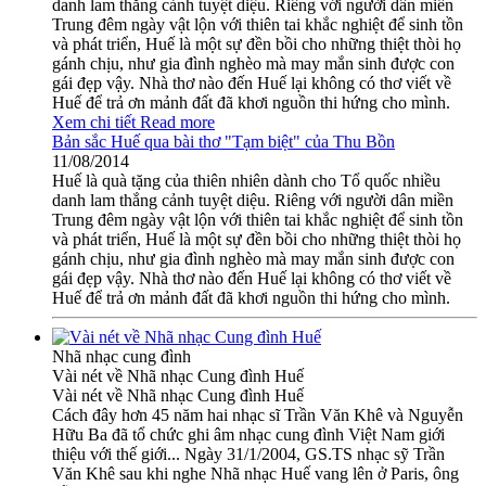
danh lam thắng cảnh tuyệt diệu. Riêng với người dân miền
Trung đêm ngày vật lộn với thiên tai khắc nghiệt để sinh tồn
và phát triển, Huế là một sự đền bồi cho những thiệt thòi họ
gánh chịu, như gia đình nghèo mà may mắn sinh được con
gái đẹp vậy. Nhà thơ nào đến Huế lại không có thơ viết về
Huế để trả ơn mảnh đất đã khơi nguồn thi hứng cho mình.
Xem chi tiết
Read more
Bản sắc Huế qua bài thơ "Tạm biệt" của Thu Bồn
11/08/2014
Huế là quà tặng của thiên nhiên dành cho Tổ quốc nhiều
danh lam thắng cảnh tuyệt diệu. Riêng với người dân miền
Trung đêm ngày vật lộn với thiên tai khắc nghiệt để sinh tồn
và phát triển, Huế là một sự đền bồi cho những thiệt thòi họ
gánh chịu, như gia đình nghèo mà may mắn sinh được con
gái đẹp vậy. Nhà thơ nào đến Huế lại không có thơ viết về
Huế để trả ơn mảnh đất đã khơi nguồn thi hứng cho mình.
Nhã nhạc cung đình
Vài nét về Nhã nhạc Cung đình Huế
Vài nét về Nhã nhạc Cung đình Huế
Cách đây hơn 45 năm hai nhạc sĩ Trần Văn Khê và Nguyễn
Hữu Ba đã tổ chức ghi âm nhạc cung đình Việt Nam giới
thiệu với thế giới... Ngày 31/1/2004, GS.TS nhạc sỹ Trần
Văn Khê sau khi nghe Nhã nhạc Huế vang lên ở Paris, ông