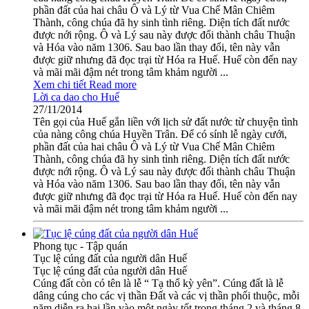
phần đất của hai châu Ô và Lý từ Vua Chế Mân Chiêm
Thành, công chúa đã hy sinh tình riêng. Diện tích đất nước
được nới rộng. Ô và Lý sau này được đổi thành châu Thuận
và Hóa vào năm 1306. Sau bao lần thay đổi, tên này vẫn
được giữ nhưng đã đọc trại từ Hóa ra Huế. Huế còn đến nay
và mãi mãi đậm nét trong tâm khảm người ...
Xem chi tiết
Read more
Lời ca dao cho Huế
27/11/2014
Tên gọi của Huế gắn liền với lịch sử đất nước từ chuyện tình
của nàng công chúa Huyền Trân. Để có sính lễ ngày cưới,
phần đất của hai châu Ô và Lý từ Vua Chế Mân Chiêm
Thành, công chúa đã hy sinh tình riêng. Diện tích đất nước
được nới rộng. Ô và Lý sau này được đổi thành châu Thuận
và Hóa vào năm 1306. Sau bao lần thay đổi, tên này vẫn
được giữ nhưng đã đọc trại từ Hóa ra Huế. Huế còn đến nay
và mãi mãi đậm nét trong tâm khảm người ...
Phong tục - Tập quán
Tục lệ cúng đất của người dân Huế
Tục lệ cúng đất của người dân Huế
Cúng đất còn có tên là lễ “ Tạ thổ kỳ yên”. Cúng đất là lễ
dâng cúng cho các vị thần Đất và các vị thần phối thuộc, mỗi
năm diễn ra hai lần vào một ngày tốt trong tháng 2 và tháng 8