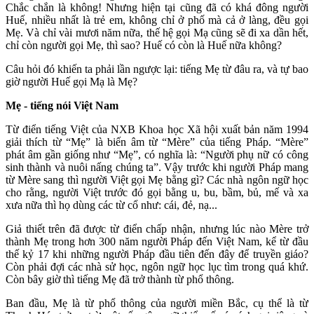
Chắc chắn là không! Nhưng hiện tại cũng đã có khá đông người
Huế, nhiều nhất là trẻ em, không chỉ ở phố mà cả ở làng, đều gọi
Mẹ. Và chỉ vài mươi năm nữa, thế hệ gọi Mạ cũng sẽ đi xa dần hết,
chỉ còn người gọi Mẹ, thì sao? Huế có còn là Huế nữa không?
Câu hỏi đó khiến ta phải lần ngược lại: tiếng Mẹ từ đâu ra, và tự bao
giờ người Huế gọi Mạ là Mẹ?
Mẹ - tiếng nói Việt Nam
Từ điển tiếng Việt của NXB Khoa học Xã hội xuất bản năm 1994
giải thích từ “Mẹ” là biến âm từ “Mère” của tiếng Pháp. “Mère”
phát âm gần giống như “Mẹ”, có nghĩa là: “Người phụ nữ có công
sinh thành và nuôi nấng chúng ta”. Vậy trước khi người Pháp mang
từ Mère sang thì người Việt gọi Mẹ bằng gì? Các nhà ngôn ngữ học
cho rằng, người Việt trước đó gọi bằng u, bu, bầm, bủ, mế và xa
xưa nữa thì họ dùng các từ cổ như: cái, đẻ, nạ...
Giả thiết trên đã được từ điển chấp nhận, nhưng lúc nào Mère trở
thành Mẹ trong hơn 300 năm người Pháp đến Việt Nam, kể từ đầu
thế kỷ 17 khi những người Pháp đầu tiên đến đây để truyền giáo?
Còn phải đợi các nhà sử học, ngôn ngữ học lục tìm trong quá khứ.
Còn bây giờ thì tiếng Mẹ đã trở thành từ phổ thông.
Ban đầu, Mẹ là từ phổ thông của người miền Bắc, cụ thể là từ