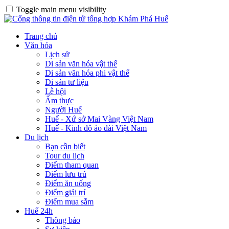
Toggle main menu visibility
Trang chủ
Văn hóa
Lịch sử
Di sản văn hóa vật thể
Di sản văn hóa phi vật thể
Di sản tư liệu
Lễ hội
Ẩm thực
Người Huế
Huế - Xứ sở Mai Vàng Việt Nam
Huế - Kinh đô áo dài Việt Nam
Du lịch
Bạn cần biết
Tour du lịch
Điểm tham quan
Điểm lưu trú
Điểm ăn uống
Điểm giải trí
Điểm mua sắm
Huế 24h
Thông báo