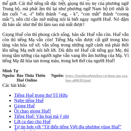
thế giới. Cái thứ tiếng rất đặc biệt, giọng thì trọ trẹ của phương ngữ
Trung bộ, mà phát âm thì lại như phương ngữ Nam bộ (rõ nhất là
âm cuối “-n, -t” biến thành “-ng, - k”, “con mắt” thành “coong
mắc”), nên chỉ cần mở miệng nói là biết ngay người Huế. Nó đậm
đà bản sắc như thế thì làm sao mà mất được!
Giọng Huế còn thì phong cách sống, bản sắc Huế vẫn còn. Huế vẫn
còn thì tiếng Mạ vẫn còn! Tiếng Mạ vẫn được cất giữ trong kho
tàng văn hóa xứ sở, vẫn sống trong những ngữ cảnh mà phải thốt
lên tiếng Mạ mới nói hết lời. Dù đứa trẻ Huế cất tiếng gọi Mẹ, thì
trong tâm tưởng của người nghe vẫn vang lên âm hưởng của Mạ. Vì
tiếng Mạ đã hòa tan trong máu, trong hơi thở của người Huế!
Minh Tự
Nguồn:
Báo Thừa Thiên
Nguồn:
https://baothuathienhue.vn/tieng-ma-cua-
Huế Online
hue-a66630.html
Các bài khác
Tiếng Huế trong thơ Tố Hữu
Nghe tiếng Huế
Giọng Huế
Ôi chao giọng Huế!
Tiếng Huế: Văn hoá mà ý nhị
Lời ca dao cho Huế
Tự tin hơn với “Từ điển tiếng Việt địa phương vùng Huế”