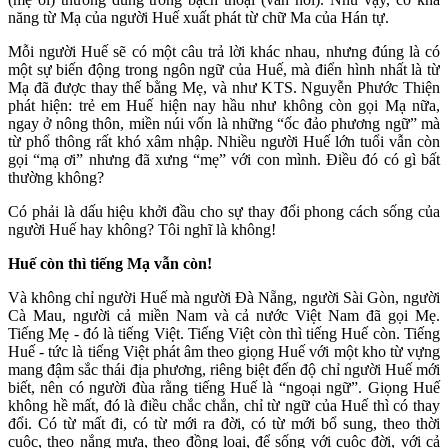
năng từ Mạ của người Huế xuất phát từ chữ Ma của Hán tự.
Mỗi người Huế sẽ có một câu trả lời khác nhau, nhưng đúng là có
một sự biến động trong ngôn ngữ của Huế, mà điển hình nhất là từ
Mạ đã được thay thế bằng Mẹ, và như KTS. Nguyễn Phước Thiện
phát hiện: trẻ em Huế hiện nay hầu như không còn gọi Mạ nữa,
ngay ở nông thôn, miền núi vốn là những “ốc đảo phương ngữ” mà
từ phổ thông rất khó xâm nhập. Nhiều người Huế lớn tuổi vẫn còn
gọi “mạ ơi” nhưng đã xưng “mẹ” với con mình. Điều đó có gì bất
thường không?
Có phải là dấu hiệu khởi đầu cho sự thay đổi phong cách sống của
người Huế hay không? Tôi nghĩ là không!
Huế còn thì tiếng Mạ vẫn còn!
Và không chỉ người Huế mà người Đà Nẵng, người Sài Gòn, người
Cà Mau, người cả miền Nam và cả nước Việt Nam đã gọi Mẹ.
Tiếng Mẹ - đó là tiếng Việt. Tiếng Việt còn thì tiếng Huế còn. Tiếng
Huế - tức là tiếng Việt phát âm theo giọng Huế với một kho từ vựng
mang đậm sắc thái địa phương, riêng biệt đến độ chỉ người Huế mới
biết, nên có người đùa rằng tiếng Huế là “ngoại ngữ”. Giọng Huế
không hề mất, đó là điều chắc chắn, chỉ từ ngữ của Huế thì có thay
đổi. Có từ mất đi, có từ mới ra đời, có từ mới bổ sung, theo thời
cuộc, theo nắng mưa, theo đồng loại, để sống với cuộc đời, với cả