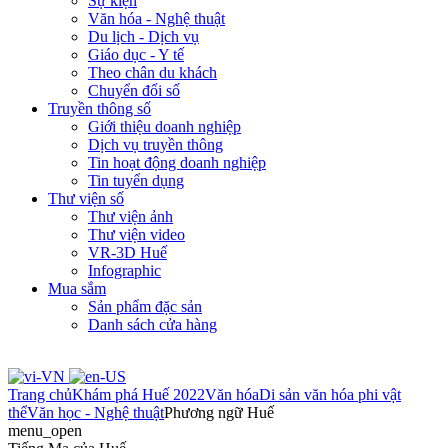
Sự kiện
Văn hóa - Nghệ thuật
Du lịch - Dịch vụ
Giáo dục - Y tế
Theo chân du khách
Chuyển đổi số
Truyền thông số
Giới thiệu doanh nghiệp
Dịch vụ truyền thông
Tin hoạt động doanh nghiệp
Tin tuyển dụng
Thư viện số
Thư viện ảnh
Thư viện video
VR-3D Huế
Infographic
Mua sắm
Sản phẩm đặc sản
Danh sách cửa hàng
Trang chủ
Khám phá Huế 2022
Văn hóa
Di sản văn hóa phi vật
thể
Văn học - Nghệ thuật
Phương ngữ Huế
menu_open