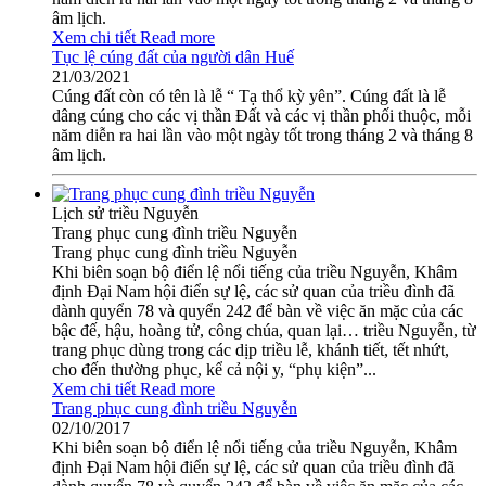
âm lịch.
Xem chi tiết
Read more
Tục lệ cúng đất của người dân Huế
21/03/2021
Cúng đất còn có tên là lễ “ Tạ thổ kỳ yên”. Cúng đất là lễ
dâng cúng cho các vị thần Đất và các vị thần phối thuộc, mỗi
năm diễn ra hai lần vào một ngày tốt trong tháng 2 và tháng 8
âm lịch.
Lịch sử triều Nguyễn
Trang phục cung đình triều Nguyễn
Trang phục cung đình triều Nguyễn
Khi biên soạn bộ điển lệ nổi tiếng của triều Nguyễn, Khâm
định Ðại Nam hội điển sự lệ, các sử quan của triều đình đã
dành quyển 78 và quyển 242 để bàn về việc ăn mặc của các
bậc đế, hậu, hoàng tử, công chúa, quan lại… triều Nguyễn, từ
trang phục dùng trong các dịp triều lễ, khánh tiết, tết nhứt,
cho đến thường phục, kể cả nội y, “phụ kiện”...
Xem chi tiết
Read more
Trang phục cung đình triều Nguyễn
02/10/2017
Khi biên soạn bộ điển lệ nổi tiếng của triều Nguyễn, Khâm
định Ðại Nam hội điển sự lệ, các sử quan của triều đình đã