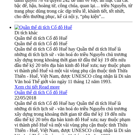
dành quyển 78 và quyển 242 để bàn về việc ăn mặc của các
bậc đế, hậu, hoàng tử, công chúa, quan lại… triều Nguyễn, từ
trang phục dùng trong các dịp triều lễ, khánh tiết, tết nhứt,
cho đến thường phục, kể cả nội y, “phụ kiện”...
Di tích khác
Quần thể di tích Cố đô Huế
Quần thể di tích Cố đô Huế
Quần thể di tích Cố đô Huế hay Quần thể di tích Huế là
những di tích lịch sử - văn hoá do triều Nguyễn chủ trương
xây dựng trong khoảng thời gian từ đầu thế kỷ 19 đến nửa
đầu thế kỷ 20 trên địa bàn kinh đô Huế xưa; nay thuộc phạm
vi thành phố Huế và một vài vùng phụ cận thuộc tỉnh Thừa
Thiên - Huế, Việt Nam, được UNESCO công nhận là Di sản
Văn hoá Thế giới vào ngày 11 tháng 12 năm 1993.
Xem chi tiết
Read more
Quần thể di tích Cố đô Huế
22/05/2018
Quần thể di tích Cố đô Huế hay Quần thể di tích Huế là
những di tích lịch sử - văn hoá do triều Nguyễn chủ trương
xây dựng trong khoảng thời gian từ đầu thế kỷ 19 đến nửa
đầu thế kỷ 20 trên địa bàn kinh đô Huế xưa; nay thuộc phạm
vi thành phố Huế và một vài vùng phụ cận thuộc tỉnh Thừa
Thiên - Huế, Việt Nam, được UNESCO công nhận là Di sản