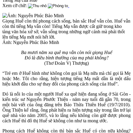
Tiếng Mạ của Huế
Xem cỡ chữ:
Giọng Huế còn thì phong cách sống, bản sắc Huế vẫn còn. Huế vẫn
còn thì tiếng Mạ vẫn còn! Tiếng Mạ vẫn được cất giữ trong kho
tàng văn hóa xứ sở, vẫn sống trong những ngữ cảnh mà phải thốt
lên tiếng Mạ mới nói hết lời.
Ảnh: Nguyễn Phúc Bảo Minh
Ba mươi năm xa quê mạ vẫn còn nói giọng Huế
Đó là điều bình thường của mạ phải không?
(Thơ Đoàn Vị Thượng)
“Trẻ em ở Huế hình như không còn gọi là Mạ nữa mà chỉ gọi là Mẹ
hoặc Me. Tôi cho rằng, hiện tượng tiếng Mạ mất dần là một dấu
hiệu khởi đầu cho sự thay đổi của phong cách sống của Huế”.
Đó là nỗi lo của một người Huế xa quê hiện đang sống ở Sài Gòn -
kiến trúc sư Nguyễn Phước Thiện - năm nay tuổi đã gần 70, trong
một bài viết của ông đăng trên Báo Thừa Thiên Huế (19/7/2010).
Ông Thiện kể rằng, ông phát hiện ra hiện tượng này trong lần trở lại
quê nhà vào năm 2005, và lo lắng nếu không còn giữ được phong
cách Huế thì đô thị Huế sẽ không còn như ta mong ước.
Phong cách Huế không còn thì bản sắc Huế có còn nữa không?