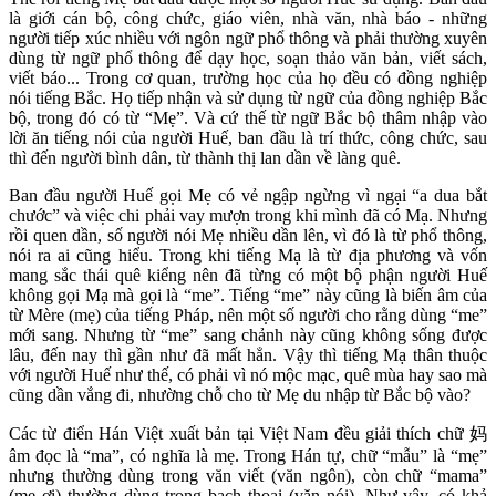
là giới cán bộ, công chức, giáo viên, nhà văn, nhà báo - những
người tiếp xúc nhiều với ngôn ngữ phổ thông và phải thường xuyên
dùng từ ngữ phổ thông để dạy học, soạn thảo văn bản, viết sách,
viết báo... Trong cơ quan, trường học của họ đều có đồng nghiệp
nói tiếng Bắc. Họ tiếp nhận và sử dụng từ ngữ của đồng nghiệp Bắc
bộ, trong đó có từ “Mẹ”. Và cứ thế từ ngữ Bắc bộ thâm nhập vào
lời ăn tiếng nói của người Huế, ban đầu là trí thức, công chức, sau
thì đến người bình dân, từ thành thị lan dần về làng quê.
Ban đầu người Huế gọi Mẹ có vẻ ngập ngừng vì ngại “a dua bắt
chước” và việc chi phải vay mượn trong khi mình đã có Mạ. Nhưng
rồi quen dần, số người nói Mẹ nhiều dần lên, vì đó là từ phổ thông,
nói ra ai cũng hiểu. Trong khi tiếng Mạ là từ địa phương và vốn
mang sắc thái quê kiểng nên đã từng có một bộ phận người Huế
không gọi Mạ mà gọi là “me”. Tiếng “me” này cũng là biến âm của
từ Mère (mẹ) của tiếng Pháp, nên một số người cho rằng dùng “me”
mới sang. Nhưng từ “me” sang chảnh này cũng không sống được
lâu, đến nay thì gần như đã mất hẳn. Vậy thì tiếng Mạ thân thuộc
với người Huế như thế, có phải vì nó mộc mạc, quê mùa hay sao mà
cũng dần vắng đi, nhường chỗ cho từ Mẹ du nhập từ Bắc bộ vào?
Các từ điển Hán Việt xuất bản tại Việt Nam đều giải thích chữ 妈
âm đọc là “ma”, có nghĩa là mẹ. Trong Hán tự, chữ “mẫu” là “mẹ”
nhưng thường dùng trong văn viết (văn ngôn), còn chữ “mama”
(mẹ ơi) thường dùng trong bạch thoại (văn nói). Như vậy, có khả