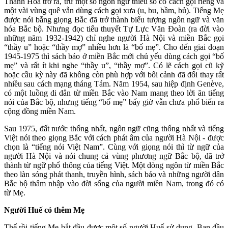
Thanh Hóa trở ra, trừ một số ngôn ngữ thiểu số có cách gọi riêng và
một vài vùng quê vẫn dùng cách gọi xưa (u, bu, bầm, bủ). Tiếng Mẹ
được nói bằng giọng Bắc đã trở thành biểu tượng ngôn ngữ và văn
hóa Bắc bộ. Nhưng đọc tiểu thuyết Tự Lực Văn Đoàn (ra đời vào
những năm 1932-1942) chỉ nghe người Hà Nội và miền Bắc gọi
“thầy u” hoặc “thầy mợ” nhiều hơn là “bố mẹ”. Cho đến giai đoạn
1945-1975 thì sách báo ở miền Bắc mới chủ yếu dùng cách gọi “bố
mẹ” và rất ít khi nghe “thầy u”, “thầy mợ”. Có lẽ cách gọi cũ kỹ
hoặc cầu kỳ này đã không còn phù hợp với bối cảnh đã đổi thay rất
nhiều sau cách mạng tháng Tám. Năm 1954, sau hiệp định Genève,
có một luồng di dân từ miền Bắc vào Nam mang theo lời ăn tiếng
nói của Bắc bộ, nhưng tiếng “bố mẹ” bấy giờ vẫn chưa phổ biến ra
cộng đồng miền Nam.
Sau 1975, đất nước thống nhất, ngôn ngữ cũng thống nhất và tiếng
Việt nói theo giọng Bắc với cách phát âm của người Hà Nội - được
chọn là “tiếng nói Việt Nam”. Cùng với giọng nói thì từ ngữ của
người Hà Nội và nói chung cả vùng phương ngữ Bắc bộ, đã trở
thành từ ngữ phổ thông của tiếng Việt. Một dòng ngôn từ miền Bắc
theo làn sóng phát thanh, truyền hình, sách báo và những người dân
Bắc bộ thâm nhập vào đời sống của người miền Nam, trong đó có
từ Mẹ.
Người Huế có thêm Mẹ
Thế rồi tiếng Mẹ bắt đầu được một số người Huế sử dụng. Ban đầu