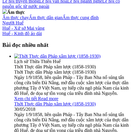
Lễ hội truyền thống
Lễ hội văn hóa
Lễ hội ngành nghề
Lễ hội có
nguồn gốc từ nước ngoài
Ẩm thực
Ẩm thực chay
Ẩm thực dân gian
Ẩm thực cung đình
Người Huế
Huế - Xứ sở Mai vàng
Huế - Kinh đô áo dài
Bài đọc nhiều nhất
Lịch sử Thừa Thiên Huế
Thời Thực dân Pháp xâm lược (1858-1930)
Thời Thực dân Pháp xâm lược (1858-1930)
Ngày 1/9/1858, liên quân Pháp - Tây Ban Nha nổ súng tấn
công cửa biển Đà Nẵng, mở đầu cuộc xâm lược của thực dân
phương Tây ở Việt Nam, uy hiếp cửa ngõ phía Nam của kinh
đô Huế, đe dọa sự tồn vong của triều đình nhà Nguyễn.
Xem chi tiết
Read more
Thời Thực dân Pháp xâm lược (1858-1930)
30/05/2018
Ngày 1/9/1858, liên quân Pháp - Tây Ban Nha nổ súng tấn
công cửa biển Đà Nẵng, mở đầu cuộc xâm lược của thực dân
phương Tây ở Việt Nam, uy hiếp cửa ngõ phía Nam của kinh
đô Huế, đe dọa sự tồn vong của triều đình nhà Nguyễn.