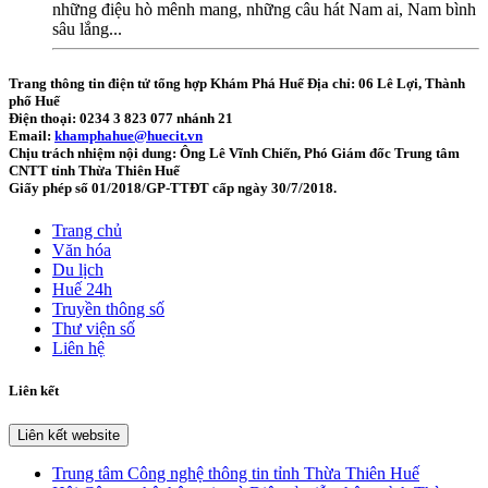
những điệu hò mênh mang, những câu hát Nam ai, Nam bình
sâu lắng...
Trang thông tin điện tử tổng hợp Khám Phá Huế
Địa chỉ: 06 Lê Lợi, Thành
phố Huế
Điện thoại: 0234 3 823 077 nhánh 21
Email:
khamphahue@huecit.vn
Chịu trách nhiệm nội dung: Ông Lê Vĩnh Chiến, Phó Giám đốc Trung tâm
CNTT tỉnh Thừa Thiên Huế
Giấy phép số 01/2018/GP-TTĐT cấp ngày 30/7/2018.
Trang chủ
Văn hóa
Du lịch
Huế 24h
Truyền thông số
Thư viện số
Liên hệ
Liên kết
Liên kết website
Trung tâm Công nghệ thông tin tỉnh Thừa Thiên Huế