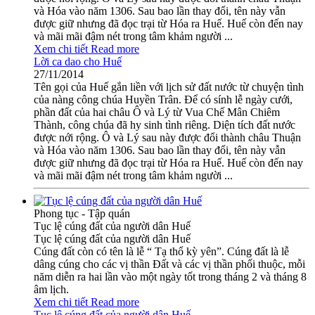
và Hóa vào năm 1306. Sau bao lần thay đổi, tên này vẫn
được giữ nhưng đã đọc trại từ Hóa ra Huế. Huế còn đến nay
và mãi mãi đậm nét trong tâm khảm người ...
Xem chi tiết
Read more
Lời ca dao cho Huế
27/11/2014
Tên gọi của Huế gắn liền với lịch sử đất nước từ chuyện tình
của nàng công chúa Huyền Trân. Để có sính lễ ngày cưới,
phần đất của hai châu Ô và Lý từ Vua Chế Mân Chiêm
Thành, công chúa đã hy sinh tình riêng. Diện tích đất nước
được nới rộng. Ô và Lý sau này được đổi thành châu Thuận
và Hóa vào năm 1306. Sau bao lần thay đổi, tên này vẫn
được giữ nhưng đã đọc trại từ Hóa ra Huế. Huế còn đến nay
và mãi mãi đậm nét trong tâm khảm người ...
Phong tục - Tập quán
Tục lệ cúng đất của người dân Huế
Tục lệ cúng đất của người dân Huế
Cúng đất còn có tên là lễ “ Tạ thổ kỳ yên”. Cúng đất là lễ
dâng cúng cho các vị thần Đất và các vị thần phối thuộc, mỗi
năm diễn ra hai lần vào một ngày tốt trong tháng 2 và tháng 8
âm lịch.
Xem chi tiết
Read more
Tục lệ cúng đất của người dân Huế