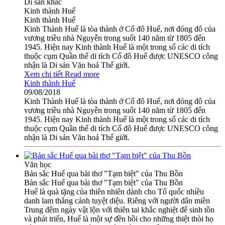
Di sản khác
Kinh thành Huế
Kinh thành Huế
Kinh Thành Huế là tòa thành ở Cố đô Huế, nơi đóng đô của
vương triều nhà Nguyễn trong suốt 140 năm từ 1805 đến
1945. Hiện nay Kinh thành Huế là một trong số các di tích
thuộc cụm Quần thể di tích Cố đô Huế được UNESCO công
nhận là Di sản Văn hoá Thế giới.
Xem chi tiết
Read more
Kinh thành Huế
09/08/2018
Kinh Thành Huế là tòa thành ở Cố đô Huế, nơi đóng đô của
vương triều nhà Nguyễn trong suốt 140 năm từ 1805 đến
1945. Hiện nay Kinh thành Huế là một trong số các di tích
thuộc cụm Quần thể di tích Cố đô Huế được UNESCO công
nhận là Di sản Văn hoá Thế giới.
Văn học
Bản sắc Huế qua bài thơ "Tạm biệt" của Thu Bồn
Bản sắc Huế qua bài thơ "Tạm biệt" của Thu Bồn
Huế là quà tặng của thiên nhiên dành cho Tổ quốc nhiều
danh lam thắng cảnh tuyệt diệu. Riêng với người dân miền
Trung đêm ngày vật lộn với thiên tai khắc nghiệt để sinh tồn
và phát triển, Huế là một sự đền bồi cho những thiệt thòi họ