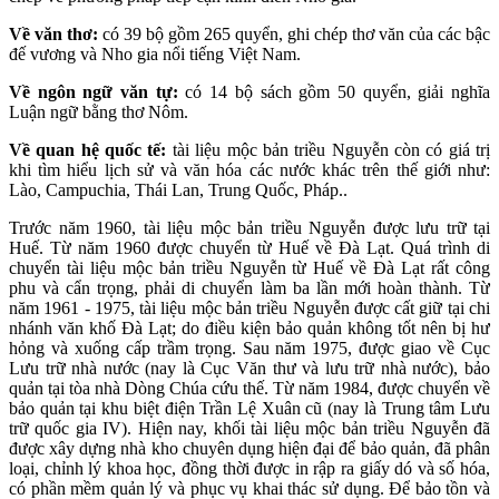
Về văn thơ:
có 39 bộ gồm 265 quyển, ghi chép thơ văn của các bậc
đế vương và Nho gia nổi tiếng Việt Nam.
Về ngôn ngữ văn tự:
có 14 bộ sách gồm 50 quyển, giải nghĩa
Luận ngữ bằng thơ Nôm.
Về quan hệ quốc tế:
tài liệu mộc bản triều Nguyễn còn có giá trị
khi tìm hiểu lịch sử và văn hóa các nước khác trên thế giới như:
Lào, Campuchia, Thái Lan, Trung Quốc, Pháp..
Trước năm 1960, tài liệu mộc bản triều Nguyễn được lưu trữ tại
Huế. Từ năm 1960 được chuyển từ Huế về Đà Lạt. Quá trình di
chuyển tài liệu mộc bản triều Nguyễn từ Huế về Đà Lạt rất công
phu và cẩn trọng, phải di chuyển làm ba lần mới hoàn thành. Từ
năm 1961 - 1975, tài liệu mộc bản triều Nguyễn được cất giữ tại chi
nhánh văn khố Đà Lạt; do điều kiện bảo quản không tốt nên bị hư
hỏng và xuống cấp trầm trọng. Sau năm 1975, được giao về Cục
Lưu trữ nhà nước (nay là Cục Văn thư và lưu trữ nhà nước), bảo
quản tại tòa nhà Dòng Chúa cứu thế. Từ năm 1984, được chuyển về
bảo quản tại khu biệt điện Trần Lệ Xuân cũ (nay là Trung tâm Lưu
trữ quốc gia IV). Hiện nay, khối tài liệu mộc bản triều Nguyễn đã
được xây dựng nhà kho chuyên dụng hiện đại để bảo quản, đã phân
loại, chỉnh lý khoa học, đồng thời được in rập ra giấy dó và số hóa,
có phần mềm quản lý và phục vụ khai thác sử dụng. Để bảo tồn và