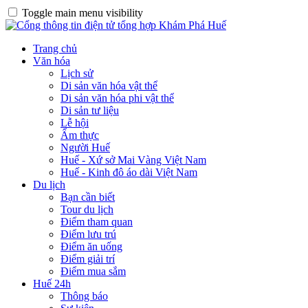
Toggle main menu visibility
Trang chủ
Văn hóa
Lịch sử
Di sản văn hóa vật thể
Di sản văn hóa phi vật thể
Di sản tư liệu
Lễ hội
Ẩm thực
Người Huế
Huế - Xứ sở Mai Vàng Việt Nam
Huế - Kinh đô áo dài Việt Nam
Du lịch
Bạn cần biết
Tour du lịch
Điểm tham quan
Điểm lưu trú
Điểm ăn uống
Điểm giải trí
Điểm mua sắm
Huế 24h
Thông báo