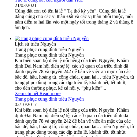
21/03/2021
Cúng đất còn có tên là lễ “ Tạ thổ kỳ yên”. Cúng đất là lễ
dâng cúng cho các vị thần Đất và các vị thần phối thuộc, mỗi
năm diễn ra hai lần vào một ngày tốt trong tháng 2 và tháng 8
âm lịch.
Lịch sử triều Nguyễn
Trang phục cung đình triều Nguyễn
Trang phục cung đình triều Nguyễn
Khi biên soạn bộ điển lệ nổi tiếng của triều Nguyễn, Khâm
định Ðại Nam hội điển sự lệ, các sử quan của triều đình đã
dành quyển 78 và quyển 242 để bàn về việc ăn mặc của các
bậc đế, hậu, hoàng tử, công chúa, quan lại… triều Nguyễn, từ
trang phục dùng trong các dịp triều lễ, khánh tiết, tết nhứt,
cho đến thường phục, kể cả nội y, “phụ kiện”...
Xem chi tiết
Read more
Trang phục cung đình triều Nguyễn
02/10/2017
Khi biên soạn bộ điển lệ nổi tiếng của triều Nguyễn, Khâm
định Ðại Nam hội điển sự lệ, các sử quan của triều đình đã
dành quyển 78 và quyển 242 để bàn về việc ăn mặc của các
bậc đế, hậu, hoàng tử, công chúa, quan lại… triều Nguyễn, từ
trang phục dùng trong các dịp triều lễ, khánh tiết, tết nhứt,