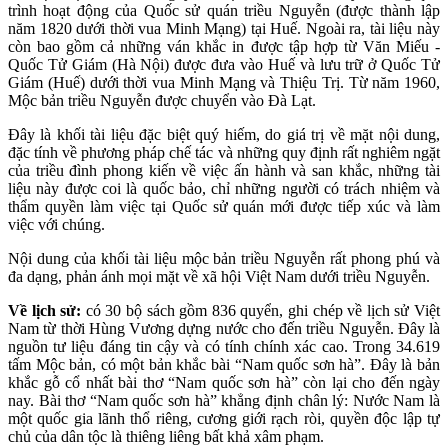
trình hoạt động của Quốc sử quán triều Nguyễn (được thành lập
năm 1820 dưới thời vua Minh Mạng) tại Huế. Ngoài ra, tài liệu này
còn bao gồm cả những ván khắc in được tập hợp từ Văn Miếu -
Quốc Tử Giám (Hà Nội) được đưa vào Huế và lưu trữ ở Quốc Tử
Giám (Huế) dưới thời vua Minh Mạng và Thiệu Trị. Từ năm 1960,
Mộc bản triều Nguyễn được chuyển vào Đà Lạt.
Đây là khối tài liệu đặc biệt quý hiếm, do giá trị về mặt nội dung,
đặc tính về phương pháp chế tác và những quy định rất nghiêm ngặt
của triều đình phong kiến về việc ấn hành và san khắc, những tài
liệu này được coi là quốc bảo, chỉ những người có trách nhiệm và
thẩm quyền làm việc tại Quốc sử quán mới được tiếp xúc và làm
việc với chúng.
Nội dung của khối tài liệu mộc bản triều Nguyễn rất phong phú và
đa dạng, phản ánh mọi mặt về xã hội Việt Nam dưới triều Nguyễn.
Về lịch sử:
có 30 bộ sách gồm 836 quyển, ghi chép về lịch sử Việt
Nam từ thời Hùng Vương dựng nước cho đến triều Nguyễn. Đây là
nguồn tư liệu đáng tin cậy và có tính chính xác cao. Trong 34.619
tấm Mộc bản, có một bản khắc bài “Nam quốc sơn hà”. Đây là bản
khắc gỗ cổ nhất bài thơ “Nam quốc sơn hà” còn lại cho đến ngày
nay. Bài thơ “Nam quốc sơn hà” khẳng định chân lý: Nước Nam là
một quốc gia lãnh thổ riêng, cương giới rạch ròi, quyền độc lập tự
chủ của dân tộc là thiêng liêng bất khả xâm phạm.