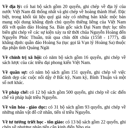
Về địa lý:
có hai bộ sách gồm 20 quyển, ghi chép về địa lý của
nước Việt Nam đã thống nhất và ghi chép về hoàng thành Huế. Đặc
biệt, trong khối tài liệu quý giá này có những bản khắc mộc bản
mang nội dung khẳng định chủ quyền thiêng liêng của Việt Nam
đối với quần đảo Hoàng Sa. Bản gốc sách Đại Nam thực lục tiền
biên ghi chép về các sự kiện xảy ra từ thời chúa Nguyễn Hoàng đến
Nguyễn Phúc Thuần, trải qua chín đời chúa (1558 - 1777), đã
khẳng định: quần đảo Hoàng Sa (tục gọi là Vạn lý Hoàng Sa) thuộc
địa phận tỉnh Quảng Ngãi
Về chính trị xã hội:
có năm bộ sách gồm 16 quyển, ghi chép về
sách lược của các triều đại phong kiến Việt Nam.
Về quân sự:
có năm bộ sách gồm 151 quyển, ghi chép về việc
đánh dẹp các cuộc nổi dậy ở Bắc kỳ, Nam kỳ, Bình Thuận và một
số nơi khác.
Về pháp chế:
có 12 bộ sách gồm 500 quyển, ghi chép về các điển
chế và pháp luật triều Nguyễn.
Về văn hóa - giáo dục:
có 31 bộ sách gồm 93 quyển, ghi chép về
những nhân vật đỗ cử nhân, tiến sĩ triều Nguyễn.
Về tư tưởng triết học - tôn giáo:
có 13 bộ sách gồm 22 quyển, ghi
chép về phương pháp tiếp cận kinh điển Nho gia.