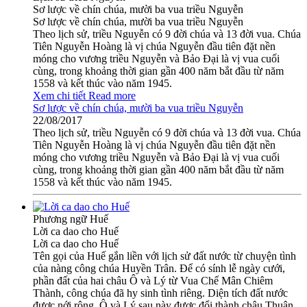
Sơ lược về chín chúa, mười ba vua triều Nguyễn
Sơ lược về chín chúa, mười ba vua triều Nguyễn
Theo lịch sử, triều Nguyễn có 9 đời chúa và 13 đời vua. Chúa
Tiên Nguyễn Hoàng là vị chúa Nguyễn đầu tiên đặt nền
móng cho vương triều Nguyễn và Bảo Đại là vị vua cuối
cùng, trong khoảng thời gian gần 400 năm bắt đầu từ năm
1558 và kết thúc vào năm 1945.
Xem chi tiết
Read more
Sơ lược về chín chúa, mười ba vua triều Nguyễn
22/08/2017
Theo lịch sử, triều Nguyễn có 9 đời chúa và 13 đời vua. Chúa
Tiên Nguyễn Hoàng là vị chúa Nguyễn đầu tiên đặt nền
móng cho vương triều Nguyễn và Bảo Đại là vị vua cuối
cùng, trong khoảng thời gian gần 400 năm bắt đầu từ năm
1558 và kết thúc vào năm 1945.
Phương ngữ Huế
Lời ca dao cho Huế
Lời ca dao cho Huế
Tên gọi của Huế gắn liền với lịch sử đất nước từ chuyện tình
của nàng công chúa Huyền Trân. Để có sính lễ ngày cưới,
phần đất của hai châu Ô và Lý từ Vua Chế Mân Chiêm
Thành, công chúa đã hy sinh tình riêng. Diện tích đất nước
được nới rộng. Ô và Lý sau này được đổi thành châu Thuận