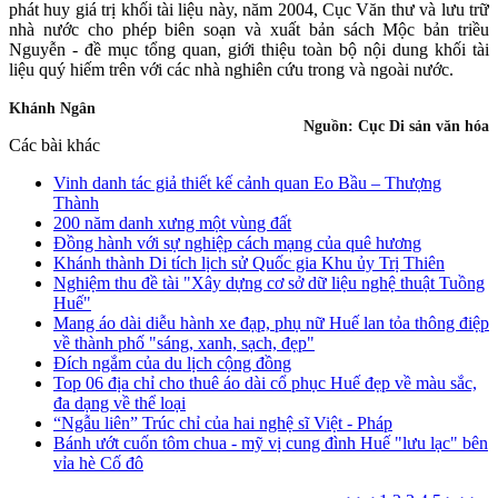
phát huy giá trị khối tài liệu này, năm 2004, Cục Văn thư và lưu trữ
nhà nước cho phép biên soạn và xuất bản sách Mộc bản triều
Nguyễn - đề mục tổng quan, giới thiệu toàn bộ nội dung khối tài
liệu quý hiếm trên với các nhà nghiên cứu trong và ngoài nước.
Khánh Ngân
Nguồn:
Cục Di sản văn hóa
Các bài khác
Vinh danh tác giả thiết kế cảnh quan Eo Bầu – Thượng
Thành
200 năm danh xưng một vùng đất
Đồng hành với sự nghiệp cách mạng của quê hương
Khánh thành Di tích lịch sử Quốc gia Khu ủy Trị Thiên
Nghiệm thu đề tài "Xây dựng cơ sở dữ liệu nghệ thuật Tuồng
Huế"
Mang áo dài diễu hành xe đạp, phụ nữ Huế lan tỏa thông điệp
về thành phố "sáng, xanh, sạch, đẹp"
Đích ngắm của du lịch cộng đồng
Top 06 địa chỉ cho thuê áo dài cổ phục Huế đẹp về màu sắc,
đa dạng về thể loại
“Ngẫu liên” Trúc chỉ của hai nghệ sĩ Việt - Pháp
Bánh ướt cuốn tôm chua - mỹ vị cung đình Huế "lưu lạc" bên
vỉa hè Cố đô