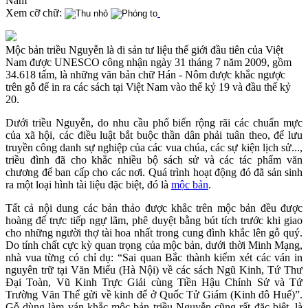
Nam
Xem cỡ chữ:
Mộc bản triều Nguyễn là di sản tư liệu thế giới đầu tiên của Việt
Nam được UNESCO công nhận ngày 31 tháng 7 năm 2009, gồm
34.618 tấm, là những văn bản chữ Hán - Nôm được khắc ngược
trên gỗ để in ra các sách tại Việt Nam vào thế kỷ 19 và đầu thế kỷ
20.
Dưới triều Nguyễn, do nhu cầu phổ biến rộng rãi các chuẩn mực
của xã hội, các điều luật bắt buộc thần dân phải tuân theo, để lưu
truyền công danh sự nghiệp của các vua chúa, các sự kiện lịch sử...,
triều đình đã cho khắc nhiều bộ sách sử và các tác phẩm văn
chương để ban cấp cho các nơi. Quá trình hoạt động đó đã sản sinh
ra một loại hình tài liệu đặc biệt, đó là
mộc bản
.
Tất cả nội dung các bản thảo được khắc trên mộc bản đều được
hoàng đế trực tiếp ngự lãm, phê duyệt bằng bút tích trước khi giao
cho những người thợ tài hoa nhất trong cung đình khắc lên gỗ quý.
Do tính chất cực kỳ quan trọng của mộc bản, dưới thời Minh Mạng,
nhà vua từng có chỉ dụ: “Sai quan Bắc thành kiểm xét các ván in
nguyên trữ tại Văn Miếu (Hà Nội) về các sách Ngũ Kinh, Tứ Thư
Đại Toàn, Vũ Kinh Trực Giải cùng Tiền Hậu Chính Sử và Tứ
Trường Văn Thể gửi về kinh để ở Quốc Tử Giám (Kinh đô Huế)”.
Gỗ dùng làm ván khắc mộc bản triều Nguyễn cũng rất đặc biệt, là