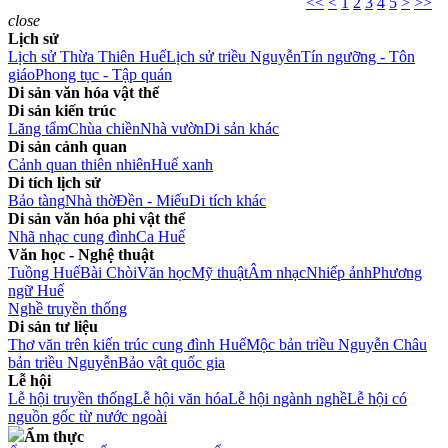
<<
<
1
2
3
4
5
>
>>
close
Lịch sử
Lịch sử Thừa Thiên Huế
Lịch sử triều Nguyễn
Tín ngưỡng - Tôn
giáo
Phong tục - Tập quán
Di sản văn hóa vật thể
Di sản kiến trúc
Lăng tẩm
Chùa chiền
Nhà vườn
Di sản khác
Di sản cảnh quan
Cảnh quan thiên nhiên
Huế xanh
Di tích lịch sử
Bảo tàng
Nhà thờ
Đền - Miếu
Di tích khác
Di sản văn hóa phi vật thể
Nhã nhạc cung đình
Ca Huế
Văn học - Nghệ thuật
Tuồng Huế
Bài Chòi
Văn học
Mỹ thuật
Âm nhạc
Nhiếp ảnh
Phương
ngữ Huế
Nghề truyền thống
Di sản tư liệu
Thơ văn trên kiến trúc cung đình Huế
Mộc bản triều Nguyễn
Châu
bản triều Nguyễn
Bảo vật quốc gia
Lễ hội
Lễ hội truyền thống
Lễ hội văn hóa
Lễ hội ngành nghề
Lễ hội có
nguồn gốc từ nước ngoài
Ẩm thực