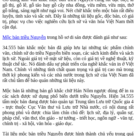
gỗ thị, gỗ lê, gỗ táo hay gỗ cây nha đồng, vừa mềm, vừa mịn, thớ
gỗ trắng, sáng ngời như ngà voi. Nét chữ khắc trên mộc bản rất điêu
luyện, tinh xảo và sắc nét. Đây là những tài liệu gốc, độc bản, có giá
trị, phục vụ cho việc nghiên cứu lịch sử và văn hóa Việt Nam thời
cận đại.
Mộc bản triều Nguyễn
trong hồ sơ di sản được đánh giá như sau:
34.555 bản khắc mộc bản đã giúp lưu lại những tác phẩm chính
văn, chính sử do triều Nguyễn biên soạn, các sách kinh điển và sách
lịch sử. Ngoài giá trị về mặt sử liệu, còn có giá trị về nghệ thuật, kỹ
thuật chế tác. Nó đánh dấu sự phát triển của nghề khắc ván in ở Việt
Nam. Chính vì những tính chất quan trọng và giá trị cao mà trong
thời kỳ phong kiến và các nhà nước trong lịch sử của Việt Nam đã
rất chú tâm để bảo quản những tài liệu này.
Mộc bản là những bản gỗ khắc chữ Hán Nôm ngược dùng để in ra
các sách được sử dụng phổ biến dưới triều Nguyễn. Hiện 34.555
tấm mộc bản đang được bảo quản tại Trung tâm Lưu trữ Quốc gia 4
- trực thuộc Cục Văn thư và Lưu trữ Nhà nước, có nội dung rất
phong phú và được chia làm chín chủ đề: lịch sử, địa lý, quân sự,
pháp chế, văn thơ, tôn giáo - tư tưởng - triết học, ngôn ngữ - văn tự,
chính trị - xã hội, văn hóa - giáo dục.
Tài liệu mộc bản triều Nguyễn được hình thành chủ yếu trong quá