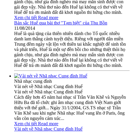
gánh chịu, như gia đình nghèo mà may mắn sinh được con
gái đẹp vậy. Nhà thơ nào đến Huế lại không có thơ viết về
Huế để trả ơn mảnh đất đã khơi nguồn thi hứng cho mình.
Xem chi tiết
Read more
Bản sắc Huế qua bài thơ "Tạm biệt" của Thu Bồn
11/08/2014
Huế là quà tặng của thiên nhiên dành cho Tổ quốc nhiều
danh lam thắng cảnh tuyệt diệu. Riêng với người dân miền
Trung đêm ngày vật lộn với thiên tai khắc nghiệt để sinh tồn
và phát triển, Huế là một sự đền bồi cho những thiệt thòi họ
gánh chịu, như gia đình nghèo mà may mắn sinh được con
gái đẹp vậy. Nhà thơ nào đến Huế lại không có thơ viết về
Huế để trả ơn mảnh đất đã khơi nguồn thi hứng cho mình.
Nhã nhạc cung đình
Vài nét về Nhã nhạc Cung đình Huế
Vài nét về Nhã nhạc Cung đình Huế
Cách đây hơn 45 năm hai nhạc sĩ Trần Văn Khê và Nguyễn
Hữu Ba đã tổ chức ghi âm nhạc cung đình Việt Nam giới
thiệu với thế giới... Ngày 31/1/2004, GS.TS nhạc sỹ Trần
Văn Khê sau khi nghe Nhã nhạc Huế vang lên ở Paris, ông
vẫn còn nguyên cảm xúc...
Xem chi tiết
Read more
Vài nét về Nhã nhạc Cung đình Huế