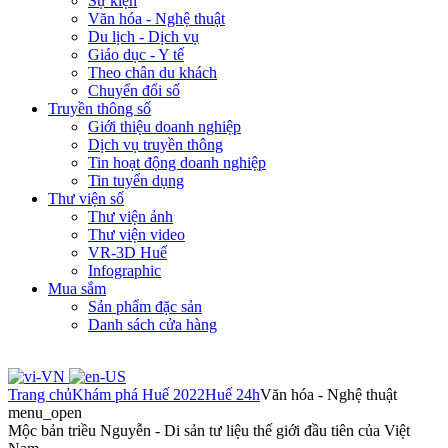
Sự kiện
Văn hóa - Nghệ thuật
Du lịch - Dịch vụ
Giáo dục - Y tế
Theo chân du khách
Chuyển đổi số
Truyền thông số
Giới thiệu doanh nghiệp
Dịch vụ truyền thông
Tin hoạt động doanh nghiệp
Tin tuyển dụng
Thư viện số
Thư viện ảnh
Thư viện video
VR-3D Huế
Infographic
Mua sắm
Sản phẩm đặc sản
Danh sách cửa hàng
Trang chủ
Khám phá Huế 2022
Huế 24h
Văn hóa - Nghệ thuật
menu_open
Mộc bản triều Nguyễn - Di sản tư liệu thế giới đầu tiên của Việt