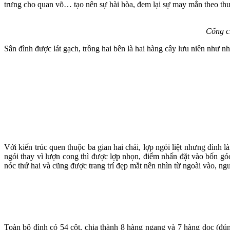
trưng cho quan võ… tạo nên sự hài hòa, đem lại sự may mắn theo thu
Cổng c
Sân đình được lát gạch, trồng hai bên là hai hàng cây lưu niên như 
Với kiến trúc quen thuộc ba gian hai chái, lợp ngói liệt nhưng đình l
ngói thay vì lượn cong thì được lợp nhọn, điểm nhấn đặt vào bốn gó
nóc thứ hai và cũng được trang trí đẹp mắt nên nhìn từ ngoài vào, ng
Toàn bộ đình có 54 cột, chia thành 8 hàng ngang và 7 hàng dọc (đúng