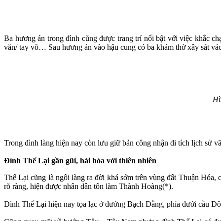
Ba hương án trong đình cũng được trang trí nổi bật với việc khắc ch
văn/ tay võ… Sau hương án vào hậu cung có ba khám thờ xây sát vá
Hì
Trong đình làng hiện nay còn lưu giữ bản công nhận di tích lịch sử 
Đình Thế Lại gần gũi, hài hòa với thiên nhiên
Thế Lại cũng là ngôi làng ra đời khá sớm trên vùng đất Thuận Hóa, 
rõ ràng, hiện được nhân dân tôn làm Thành Hoàng(*).
Đình Thế Lại hiện nay tọa lạc ở đường Bạch Đằng, phía dưới cầu Đ