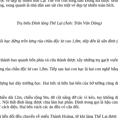
c vẻ đẹp tự nhiên hơn Lại Thế với con sông đào Đông Ba được xem
g, xung quanh là nhà dân san sát cho một vẻ đẹp tự nhiên toàn bích.
Trụ biểu Đình làng Thế Lại (Ảnh: Trần Văn Dũng)
ôi hạc đứng trên lưng rùa chầu độc lư cao 1,8m, tiếp đến là sân đình
a thành bao quanh bốn phía và cửa thành được xây những trụ gạch vuôn
ưng rùa chầu độc lư cao 1,8m. Tiếp sau hai con hạc là hai con nghê bằ
 dựng hai dãy trường học. Hai bức tả hữu hai bên của bở tường cũng đượ
chiều dài 12m, chiều rộng 9m, 48 cột nâng đỡ các vì kèo, tuy không
ội thất đình làng được chia làm hai phần. Đình trong gọi là hậu cung
” cách điệu. Hai bên vách các án đều có câu đối.
ị và liễn đối đều chuyển về miếu Thành Hoàng, từ khi làng Thế Lại đượ