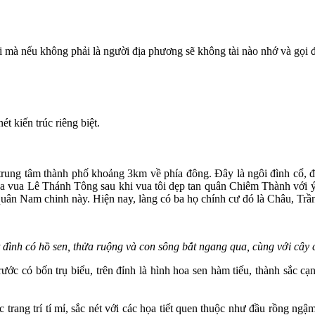
ọi mà nếu không phải là người địa phương sẽ không tài nào nhớ và gọi
t kiến trúc riêng biệt.
rung tâm thành phố khoảng 3km về phía đông. Đây là ngôi đình cổ, đ
của vua Lê Thánh Tông sau khi vua tôi dẹp tan quân Chiêm Thành với 
quân Nam chinh này. Hiện nay, làng có ba họ chính cư đó là Châu, Trần
ình có hồ sen, thửa ruộng và con sông bắt ngang qua, cùng với cây 
ớc có bốn trụ biểu, trên đỉnh là hình hoa sen hàm tiếu, thành sắc cạnh
trang trí tí mỉ, sắc nét với các họa tiết quen thuộc như đầu rồng ng