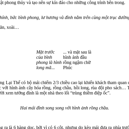
ật phong thủy và tạo nên sự kín đáo cho những công trình bên trong.
hính, bức bình phong, lư hương và đình nằm trên cùng một trục đường
nhãn, xoài…
Mặt trước
... và mặt sau là
của bình
hình ảnh đầu
phong là hình
rồng ngậm chữ
long mã
...
Phúc
àng Lại Thế có bộ mái chiếm 2/3 chiều cao lại khiến khách tham quan có 
c với hình ảnh cây hóa rồng, rồng chầu, hồi long, rùa đội pho sách…
ười xem tưởng đình là một nhà theo lối “trùng thiềm điệp ốc”.
Hai mái đình song song với hình ảnh rồng chầu.
 ra là 6 hàng dọc, bởi vì có 6 cột, nhưng do kèo mái đưa ra phía trướ