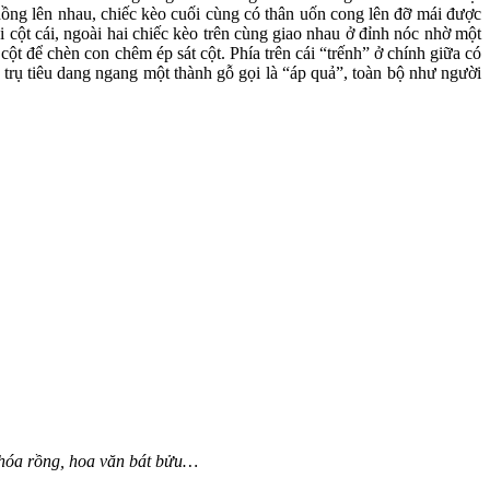
hồng lên nhau, chiếc kèo cuối cùng có thân uốn cong lên đỡ mái được
i cột cái, ngoài hai chiếc kèo trên cùng giao nhau ở đỉnh nóc nhờ một
t để chèn con chêm ép sát cột. Phía trên cái “trếnh” ở chính giữa có
a trụ tiêu dang ngang một thành gỗ gọi là “áp quả”, toàn bộ như người
á hóa rồng, hoa văn bát bửu…