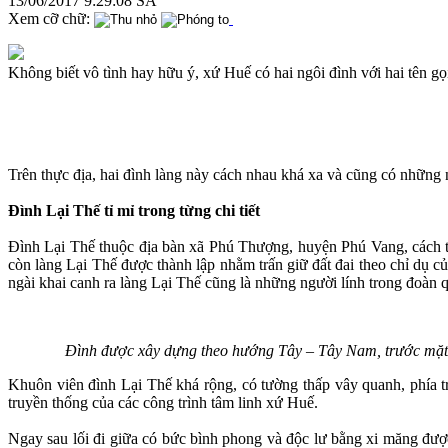
13/06/2017 9:29:08 SA
Xem cỡ chữ:
Không biết vô tình hay hữu ý, xứ Huế có hai ngôi đình với hai tên g
Trên thực địa, hai đình làng này cách nhau khá xa và cũng có những né
Đình Lại Thế tỉ mỉ trong từng chi tiết
Đình Lại Thế thuộc địa bàn xã Phú Thượng, huyện Phú Vang, cách t
còn làng Lại Thế được thành lập nhằm trấn giữ đất đai theo chỉ dụ 
ngài khai canh ra làng Lại Thế cũng là những người lính trong đoàn 
Đình được xây dựng theo hướng Tây – Tây Nam, trước mặt đ
Khuôn viên đình Lại Thế khá rộng, có tường thấp vây quanh, phía trư
truyền thống của các công trình tâm linh xứ Huế.
Ngay sau lối đi giữa có bức bình phong và độc lư bằng xi măng được 