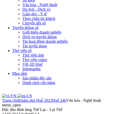
Sự kiện
Văn hóa - Nghệ thuật
Du lịch - Dịch vụ
Giáo dục - Y tế
Theo chân du khách
Chuyển đổi số
Truyền thông số
Giới thiệu doanh nghiệp
Dịch vụ truyền thông
Tin hoạt động doanh nghiệp
Tin tuyển dụng
Thư viện số
Thư viện ảnh
Thư viện video
VR-3D Huế
Infographic
Mua sắm
Sản phẩm đặc sản
Danh sách cửa hàng
Trang chủ
Khám phá Huế 2022
Huế 24h
Văn hóa - Nghệ thuật
menu_open
Độc đáo đình làng Thế Lại – Lại Thế