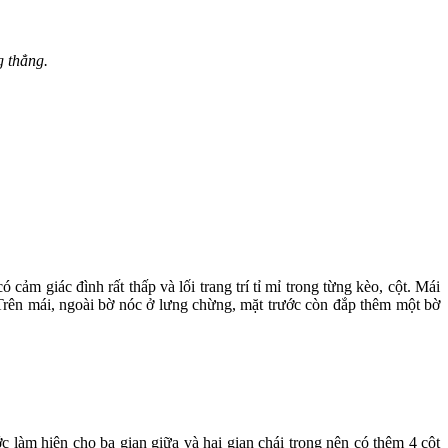
 thẳng.
cảm giác đình rất thấp và lối trang trí tỉ mỉ trong từng kèo, cột. Mái
 Trên mái, ngoài bờ nóc ở lưng chừng, mặt trước còn đắp thêm một bờ
c làm hiên cho ba gian giữa và hai gian chái trong nên có thêm 4 cột