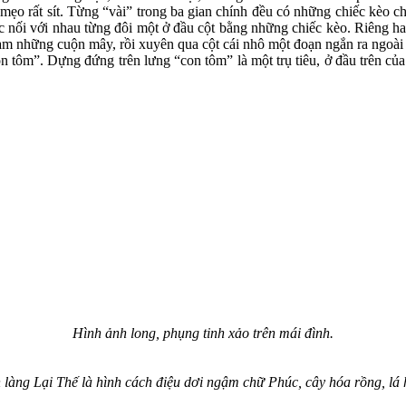
 mẹo rất sít. Từng “vài” trong ba gian chính đều có những chiếc kèo c
ợc nối với nhau từng đôi một ở đầu cột bằng những chiếc kèo. Riêng ha
ạm những cuộn mây, rồi xuyên qua cột cái nhô một đoạn ngắn ra ngoài cộ
con tôm”. Dựng đứng trên lưng “con tôm” là một trụ tiêu, ở đầu trên củ
Hình ảnh long, phụng tinh xảo trên mái đình.
nh làng Lại Thế là hình cách điệu dơi ngậm chữ Phúc, cây hóa rồng, l