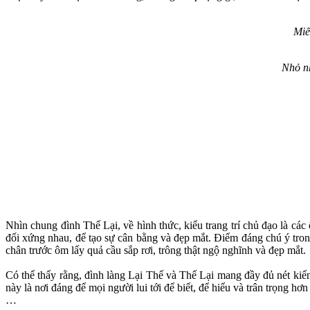
Miế
Nhỏ nh
Nhìn chung đình Thế Lại, về hình thức, kiểu trang trí chủ đạo là các
đối xứng nhau, để tạo sự cân bằng và đẹp mắt. Điểm đáng chú ý trong 
chân trước ôm lấy quả cầu sắp rơi, trông thật ngộ nghĩnh và đẹp mắt.
Có thể thấy rằng, đình làng Lại Thế và Thế Lại mang đầy đủ nét kiến
này là nơi đáng để mọi người lui tới để biết, để hiểu và trân trọng h
…