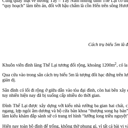
Cũng quay mặt về hướng Tây – Tây Nam nhưng đình Thế Lại có đượ
“quy hoạch” làm tiền án, đối với hậu chẩm là cồn Hến trên sông Hươn
Cách trụ biểu 5m là đ
2
Khuôn viên đình làng Thế Lại tương đối rộng, khoảng 1200m
, có l
Qua cửa vào trong sân cách trụ biểu 5m là tượng đôi hạc đứng trên l
giản dị.
Sân đình có lối đi rộng ở giữa dẫn vào tòa đại đình, còn hai bên xây
tuy nhiên hiện nay đã bị xuống cấp nhiều do thời gian.
Đình Thế Lại được xây dựng với kiểu nhà rường ba gian hai chái, 
ngang, lợp ngói âm dương và bộ cửa bàn khoa “thượng song hạ bản”. N
làm kiểu khám đắp sành sứ có trang trí hình “lưỡng long triều nguyệt
Hiện nay toàn bộ đình để trống, không thờ phụng gì, vì tất cả bài v