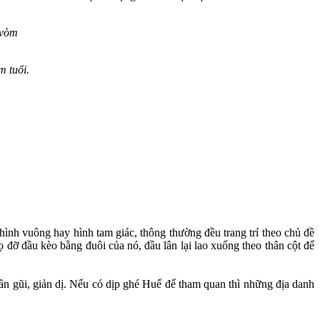
 vòm
m tuổi.
 hình vuông hay hình tam giác, thông thường đều trang trí theo chủ đề
ọ đỡ đầu kèo bằng đuôi của nó, đầu lân lại lao xuống theo thân cột để
gần gũi, giản dị. Nếu có dịp ghé Huế để tham quan thì những địa danh