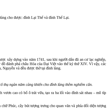
 đúng cho được: đình Lại Thế và đình Thế Lại.
ược xây dựng vào năm 1741, sau khi người dân đã an cư lạc nghiệp,
ý đồ đánh phá châu Hóa của Đại Việt vào thế kỷ thứ XIV. Vì vậy, các
, Nguyễn và đều được thờ tại đình làng.
cổ thụ ngàn năm càng khiến cho đình làng thêm nghiêm cẩn.
 vươn cao có bổ ô trát vữa, tạo ra ba lối vào đình sát nhau – mô típ
ậm chữ Phúc, cây bút tượng trưng cho quan văn và phía đối diện tượng