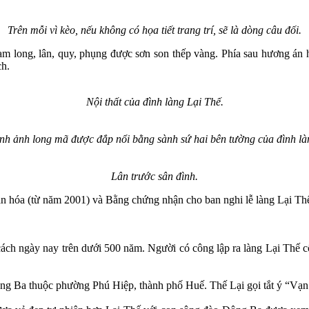
Trên mỗi vì kèo, nếu không có họa tiết trang trí, sẽ là dòng câu đối.
ạm long, lân, quy, phụng được sơn son thếp vàng. Phía sau hương án ha
ch.
Nội thất của đình làng Lại Thế.
nh ảnh long mã được đắp nổi bằng sành sứ hai bên tường của đình là
Lân trước sân đình.
văn hóa (từ năm 2001) và Bằng chứng nhận cho ban nghi lễ làng Lại Thế
cách ngày nay trên dưới 500 năm. Người có công lập ra làng Lại Thế 
ông Ba thuộc phường Phú Hiệp, thành phố Huế. Thế Lại gọi tắt ý “Vạn