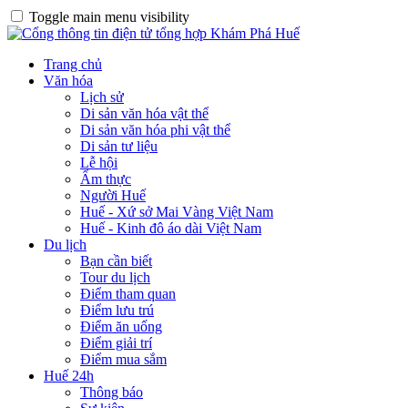
Toggle main menu visibility
Trang chủ
Văn hóa
Lịch sử
Di sản văn hóa vật thể
Di sản văn hóa phi vật thể
Di sản tư liệu
Lễ hội
Ẩm thực
Người Huế
Huế - Xứ sở Mai Vàng Việt Nam
Huế - Kinh đô áo dài Việt Nam
Du lịch
Bạn cần biết
Tour du lịch
Điểm tham quan
Điểm lưu trú
Điểm ăn uống
Điểm giải trí
Điểm mua sắm
Huế 24h
Thông báo