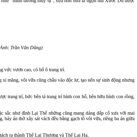
 như “minh đường thủy tụ”, xưa hơn nữa là ngọn núi Xước Dũ được
(Ảnh: Trần Văn Dũng)
g vức vươn cao, có bổ ô trang trí.
ng xi măng, vôi vữa cũng chầu vào độc lư, tạo nên sự sinh động nhưng
c trang trí, bức bên tả trang trí hình con hổ, bên hữu hình con rồng,
 đặc sắc như đình Lại Thế những cũng mang dáng dấp cổ xưa với mai
, bảy án thờ xây sát vách đều bằng gạch tô vôi vữa, riêng ba án giữa
c tách ra thành Thế Lại Thượng và Thế Lại Hạ.