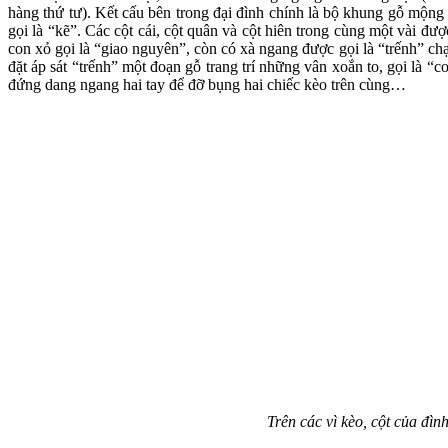
hàng thứ tư). Kết cấu bên trong đại đình chính là bộ khung gỗ mộng
gọi là “kẽ”. Các cột cái, cột quân và cột hiên trong cùng một vài đư
con xỏ gọi là “giao nguyên”, còn có xà ngang được gọi là “trếnh” ch
đặt áp sát “trếnh” một đoạn gỗ trang trí những vân xoắn to, gọi là “
đứng dang ngang hai tay để đỡ bụng hai chiếc kèo trên cùng…
Trên các vì kèo, cột của đì