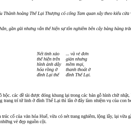
u Thành hoàng Thế Lại Thượng có cổng Tam quan xây theo kiểu cửa
ắn, gần gũi nhưng vẫn thể hiện sự tôn nghiêm bên cây bàng hàng tră
Nét tinh xảo
... và vẻ đơn
thể hiện trên
giản nhưng
hình ảnh dây
mềm mại,
hóa rồng ở
thanh thoát ở
đình Lại thế
đình Thế Lại.
 ô hộc. các đề tài được đóng khung lại trong các bản gỗ hình chữ nhật,
trang trí tứ linh ở đình Thế Lại thì lân ở đây làm nhiệm vụ của con b
 trúc cổ của văn hóa Huế, vừa có nét trang nghiêm, lộng lẫy, lại vừa 
ơn những vẻ đẹp nguồn cội.