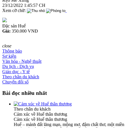
Kẹo Mè Xửng
23/12/2022 1:45:57 CH
Xem cỡ chữ:
Đặc sản Huế
Giá:
350.000 VNĐ
close
Thông báo
Sự kiện
Văn hóa - Nghệ thuật
Du lịch - Dịch vụ
Giáo dục - Y tế
Theo chân du khách
Chuyển đổi số
Bài đọc nhiều nhất
Theo chân du khách
Cảm xúc về Huế thân thương
Cảm xúc về Huế thân thương
Huế – mảnh đất lãng mạn, mộng mơ, đậm chất thơ, một miền