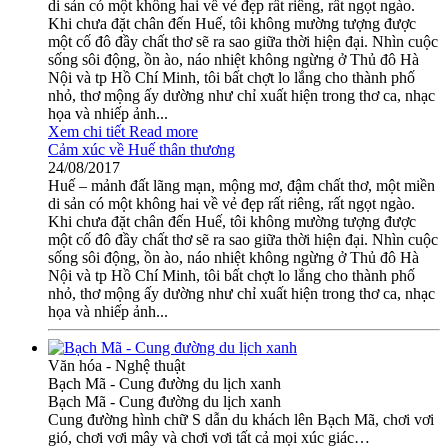
di sản có một không hai về vẻ đẹp rất riêng, rất ngọt ngào.
Khi chưa đặt chân đến Huế, tôi không mường tượng được
một cố đô đầy chất thơ sẽ ra sao giữa thời hiện đại. Nhìn cuộc
sống sôi động, ồn ào, náo nhiệt không ngừng ở Thủ đô Hà
Nội và tp Hồ Chí Minh, tôi bất chợt lo lắng cho thành phố
nhỏ, thơ mộng ấy dường như chỉ xuất hiện trong thơ ca, nhạc
họa và nhiếp ảnh...
Xem chi tiết
Read more
Cảm xúc về Huế thân thương
24/08/2017
Huế – mảnh đất lãng mạn, mộng mơ, đậm chất thơ, một miền
di sản có một không hai về vẻ đẹp rất riêng, rất ngọt ngào.
Khi chưa đặt chân đến Huế, tôi không mường tượng được
một cố đô đầy chất thơ sẽ ra sao giữa thời hiện đại. Nhìn cuộc
sống sôi động, ồn ào, náo nhiệt không ngừng ở Thủ đô Hà
Nội và tp Hồ Chí Minh, tôi bất chợt lo lắng cho thành phố
nhỏ, thơ mộng ấy dường như chỉ xuất hiện trong thơ ca, nhạc
họa và nhiếp ảnh...
Văn hóa - Nghệ thuật
Bạch Mã - Cung đường du lịch xanh
Bạch Mã - Cung đường du lịch xanh
Cung đường hình chữ S dẫn du khách lên Bạch Mã, chơi vơi
gió, chơi vơi mây và chơi vơi tất cả mọi xúc giác…