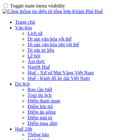
Toggle main menu visibility
Trang chủ
Văn hóa
Lịch sử
Di sản văn hóa vật thể
Di sản văn hóa phi vật thể
Di sản tư liệu
Lễ hội
Ẩm thực
Người Huế
Huế - Xứ sở Mai Vàng Việt Nam
Huế - Kinh đô áo dài Việt Nam
Du lịch
Bạn cần biết
Tour du lịch
Điểm tham quan
Điểm lưu trú
Điểm ăn uống
Điểm giải trí
Điểm mua sắm
Huế 24h
Thông báo