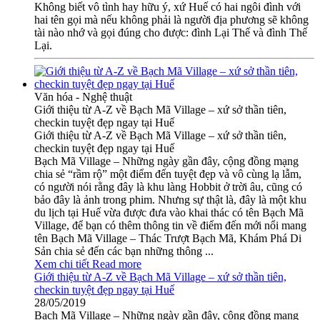
Không biết vô tình hay hữu ý, xứ Huế có hai ngôi đình với
hai tên gọi mà nếu không phải là người địa phương sẽ không
tài nào nhớ và gọi đúng cho được: đình Lại Thế và đình Thế
Lại.
Văn hóa - Nghệ thuật
Giới thiệu từ A-Z về Bạch Mã Village – xứ sở thần tiên,
checkin tuyệt đẹp ngay tại Huế
Giới thiệu từ A-Z về Bạch Mã Village – xứ sở thần tiên,
checkin tuyệt đẹp ngay tại Huế
Bạch Mã Village – Những ngày gần đây, cộng đồng mạng
chia sẻ “rầm rộ” một điểm đến tuyệt đẹp và vô cùng lạ lẫm,
có người nói rằng đây là khu làng Hobbit ở trời âu, cũng có
bảo đây là ảnh trong phim. Nhưng sự thật là, đây là một khu
du lịch tại Huế vừa được đưa vào khai thác có tên Bạch Mã
Village, để bạn có thêm thông tin về điểm đến mới nổi mang
tên Bạch Mã Village – Thác Trượt Bạch Mã, Khám Phá Di
Sản chia sẻ đến các bạn những thông ...
Xem chi tiết
Read more
Giới thiệu từ A-Z về Bạch Mã Village – xứ sở thần tiên,
checkin tuyệt đẹp ngay tại Huế
28/05/2019
Bạch Mã Village – Những ngày gần đây, cộng đồng mạng