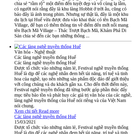
chia sẻ “rầm rộ” một điểm đến tuyệt đẹp và vô cùng lạ lẫm,
có người nói rằng đây là khu làng Hobbit ở trời âu, cũng có
bảo đây là ảnh trong phim. Nhưng sự thật là, đây là một khu
du lịch tại Huế vừa được đưa vào khai thác có tên Bạch Mã
Village, để bạn có thêm thông tin về điểm đến mới nổi mang
tên Bạch Mã Village – Thác Trượt Bạch Mã, Khám Phá Di
Sản chia sẻ đến các bạn những thông ...
Văn hóa - Nghệ thuật
Các làng nghề truyền thống Huế
Các làng nghề truyền thống Huế
Được tổ chức vào những năm lẻ, Festival nghề truyền thống
Huế là dịp để các nghệ nhân đem hết tài năng, trí tuệ và tinh
hoa của nghề, tạo nên những sản phẩm độc đáo để giới thiệu
với công chúng và du khách gần xa. Cho đến thời điểm này,
Festival nghề truyền thống đã từng bước góp phần thúc đẩy
mục tiêu bảo tồn và phát huy các giá trị văn hóa của các nghề,
làng nghề truyền thống của Huế nói riêng và của Việt Nam
nói chung.
Xem chi tiết
Read more
Các làng nghề truyền thống Huế
15/03/2021
Được tổ chức vào những năm lẻ, Festival nghề truyền thống
Huế là dịp để các nghệ nhân đem hết tài năng, trí tuệ và tinh