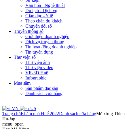
Sự kiện
Văn hóa - Nghệ thuật
Du lịch - Dịch vụ
Giáo dục - Y tế
Theo chân du khách
Chuyển đổi số
Truyền thông số
Giới thiệu doanh nghiệp
Dịch vụ truyền thông
Tin hoạt động doanh nghiệp
Tin tuyển dụng
Thư viện số
Thư viện ảnh
Thư viện video
VR-3D Huế
Infographic
Mua sắm
Sản phẩm đặc sản
Danh sách cửa hàng
Trang chủ
Khám phá Huế 2022
Danh sách cửa hàng
Mè xửng Thiên
Hương
menu_open