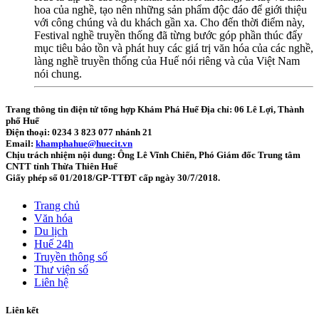
hoa của nghề, tạo nên những sản phẩm độc đáo để giới thiệu
với công chúng và du khách gần xa. Cho đến thời điểm này,
Festival nghề truyền thống đã từng bước góp phần thúc đẩy
mục tiêu bảo tồn và phát huy các giá trị văn hóa của các nghề,
làng nghề truyền thống của Huế nói riêng và của Việt Nam
nói chung.
Trang thông tin điện tử tổng hợp Khám Phá Huế
Địa chỉ: 06 Lê Lợi, Thành
phố Huế
Điện thoại: 0234 3 823 077 nhánh 21
Email:
khamphahue@huecit.vn
Chịu trách nhiệm nội dung: Ông Lê Vĩnh Chiến, Phó Giám đốc Trung tâm
CNTT tỉnh Thừa Thiên Huế
Giấy phép số 01/2018/GP-TTĐT cấp ngày 30/7/2018.
Trang chủ
Văn hóa
Du lịch
Huế 24h
Truyền thông số
Thư viện số
Liên hệ
Liên kết