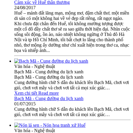
Cảm xúc về Huế thân thương
24/08/2017
Huế – mảnh đất lãng mạn, mộng mơ, đậm chất thơ, một miền
di sản có một không hai về vẻ đẹp rất riêng, rất ngọt ngào.
Khi chưa đặt chân đến Huế, tôi không mường tượng được
một cố đô đầy chất thơ sẽ ra sao giữa thời hiện đại. Nhìn cuộc
sống sôi động, ồn ào, náo nhiệt không ngừng ở Thủ đô Hà
Nội và tp Hồ Chí Minh, tôi bất chợt lo lắng cho thành phố
nhỏ, thơ mộng ấy dường như chỉ xuất hiện trong thơ ca, nhạc
họa và nhiếp ảnh...
Văn hóa - Nghệ thuật
Bạch Mã - Cung đường du lịch xanh
Bạch Mã - Cung đường du lịch xanh
Cung đường hình chữ S dẫn du khách lên Bạch Mã, chơi vơi
gió, chơi vơi mây và chơi vơi tất cả mọi xúc giác…
Xem chi tiết
Read more
Bạch Mã - Cung đường du lịch xanh
01/07/2015
Cung đường hình chữ S dẫn du khách lên Bạch Mã, chơi vơi
gió, chơi vơi mây và chơi vơi tất cả mọi xúc giác…
Văn hóa - Nghệ thuật