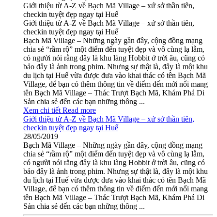
Giới thiệu từ A-Z về Bạch Mã Village – xứ sở thần tiên,
checkin tuyệt đẹp ngay tại Huế
Giới thiệu từ A-Z về Bạch Mã Village – xứ sở thần tiên,
checkin tuyệt đẹp ngay tại Huế
Bạch Mã Village – Những ngày gần đây, cộng đồng mạng
chia sẻ “rầm rộ” một điểm đến tuyệt đẹp và vô cùng lạ lẫm,
có người nói rằng đây là khu làng Hobbit ở trời âu, cũng có
bảo đây là ảnh trong phim. Nhưng sự thật là, đây là một khu
du lịch tại Huế vừa được đưa vào khai thác có tên Bạch Mã
Village, để bạn có thêm thông tin về điểm đến mới nổi mang
tên Bạch Mã Village – Thác Trượt Bạch Mã, Khám Phá Di
Sản chia sẻ đến các bạn những thông ...
Xem chi tiết
Read more
Giới thiệu từ A-Z về Bạch Mã Village – xứ sở thần tiên,
checkin tuyệt đẹp ngay tại Huế
28/05/2019
Bạch Mã Village – Những ngày gần đây, cộng đồng mạng
chia sẻ “rầm rộ” một điểm đến tuyệt đẹp và vô cùng lạ lẫm,
có người nói rằng đây là khu làng Hobbit ở trời âu, cũng có
bảo đây là ảnh trong phim. Nhưng sự thật là, đây là một khu
du lịch tại Huế vừa được đưa vào khai thác có tên Bạch Mã
Village, để bạn có thêm thông tin về điểm đến mới nổi mang
tên Bạch Mã Village – Thác Trượt Bạch Mã, Khám Phá Di
Sản chia sẻ đến các bạn những thông ...