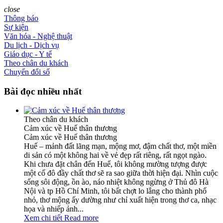
close
Thông báo
Sự kiện
Văn hóa - Nghệ thuật
Du lịch - Dịch vụ
Giáo dục - Y tế
Theo chân du khách
Chuyển đổi số
Bài đọc nhiều nhất
Theo chân du khách
Cảm xúc về Huế thân thương
Cảm xúc về Huế thân thương
Huế – mảnh đất lãng mạn, mộng mơ, đậm chất thơ, một miền
di sản có một không hai về vẻ đẹp rất riêng, rất ngọt ngào.
Khi chưa đặt chân đến Huế, tôi không mường tượng được
một cố đô đầy chất thơ sẽ ra sao giữa thời hiện đại. Nhìn cuộc
sống sôi động, ồn ào, náo nhiệt không ngừng ở Thủ đô Hà
Nội và tp Hồ Chí Minh, tôi bất chợt lo lắng cho thành phố
nhỏ, thơ mộng ấy dường như chỉ xuất hiện trong thơ ca, nhạc
họa và nhiếp ảnh...
Xem chi tiết
Read more