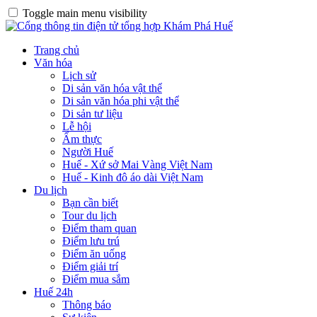
Toggle main menu visibility
Trang chủ
Văn hóa
Lịch sử
Di sản văn hóa vật thể
Di sản văn hóa phi vật thể
Di sản tư liệu
Lễ hội
Ẩm thực
Người Huế
Huế - Xứ sở Mai Vàng Việt Nam
Huế - Kinh đô áo dài Việt Nam
Du lịch
Bạn cần biết
Tour du lịch
Điểm tham quan
Điểm lưu trú
Điểm ăn uống
Điểm giải trí
Điểm mua sắm
Huế 24h
Thông báo