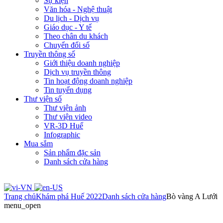
Sự kiện
Văn hóa - Nghệ thuật
Du lịch - Dịch vụ
Giáo dục - Y tế
Theo chân du khách
Chuyển đổi số
Truyền thông số
Giới thiệu doanh nghiệp
Dịch vụ truyền thông
Tin hoạt động doanh nghiệp
Tin tuyển dụng
Thư viện số
Thư viện ảnh
Thư viện video
VR-3D Huế
Infographic
Mua sắm
Sản phẩm đặc sản
Danh sách cửa hàng
Trang chủ
Khám phá Huế 2022
Danh sách cửa hàng
Bò vàng A Lưới
menu_open