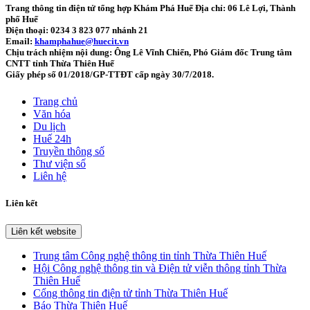
Trang thông tin điện tử tổng hợp Khám Phá Huế
Địa chỉ: 06 Lê Lợi, Thành
phố Huế
Điện thoại: 0234 3 823 077 nhánh 21
Email:
khamphahue@huecit.vn
Chịu trách nhiệm nội dung: Ông Lê Vĩnh Chiến, Phó Giám đốc Trung tâm
CNTT tỉnh Thừa Thiên Huế
Giấy phép số 01/2018/GP-TTĐT cấp ngày 30/7/2018.
Trang chủ
Văn hóa
Du lịch
Huế 24h
Truyền thông số
Thư viện số
Liên hệ
Liên kết
Liên kết website
Trung tâm Công nghệ thông tin tỉnh Thừa Thiên Huế
Hội Công nghệ thông tin và Điện tử viễn thông tỉnh Thừa
Thiên Huế
Cổng thông tin điện tử tỉnh Thừa Thiên Huế
Báo Thừa Thiên Huế