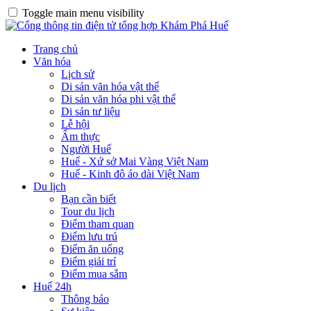
Toggle main menu visibility
Trang chủ
Văn hóa
Lịch sử
Di sản văn hóa vật thể
Di sản văn hóa phi vật thể
Di sản tư liệu
Lễ hội
Ẩm thực
Người Huế
Huế - Xứ sở Mai Vàng Việt Nam
Huế - Kinh đô áo dài Việt Nam
Du lịch
Bạn cần biết
Tour du lịch
Điểm tham quan
Điểm lưu trú
Điểm ăn uống
Điểm giải trí
Điểm mua sắm
Huế 24h
Thông báo