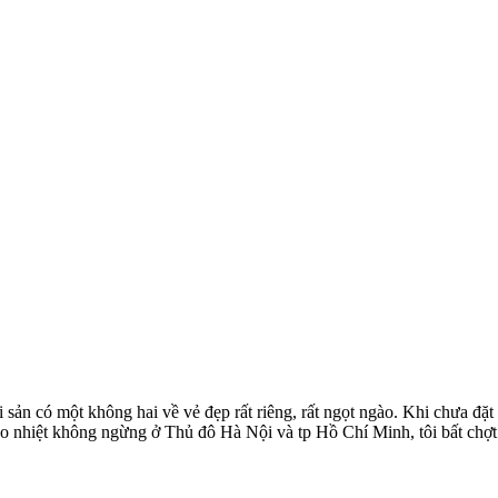
sản có một không hai về vẻ đẹp rất riêng, rất ngọt ngào. Khi chưa đặ
 náo nhiệt không ngừng ở Thủ đô Hà Nội và tp Hồ Chí Minh, tôi bất chợ