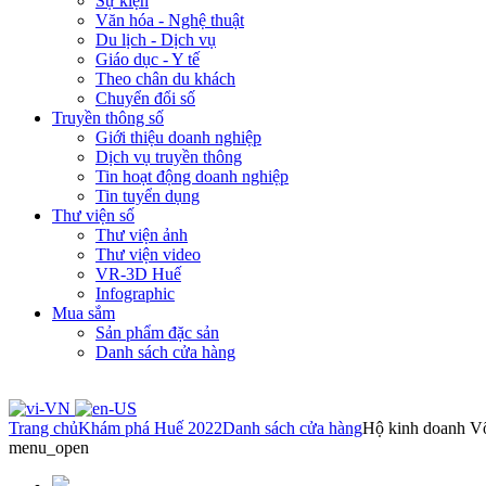
Sự kiện
Văn hóa - Nghệ thuật
Du lịch - Dịch vụ
Giáo dục - Y tế
Theo chân du khách
Chuyển đổi số
Truyền thông số
Giới thiệu doanh nghiệp
Dịch vụ truyền thông
Tin hoạt động doanh nghiệp
Tin tuyển dụng
Thư viện số
Thư viện ảnh
Thư viện video
VR-3D Huế
Infographic
Mua sắm
Sản phẩm đặc sản
Danh sách cửa hàng
Trang chủ
Khám phá Huế 2022
Danh sách cửa hàng
Hộ kinh doanh 
menu_open