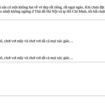
sản có một không hai về vẻ đẹp rất riêng, rất ngọt ngào. Khi chưa đặ
 náo nhiệt không ngừng ở Thủ đô Hà Nội và tp Hồ Chí Minh, tôi bất chợ
, chơi vơi mây và chơi vơi tất cả mọi xúc giác…
, chơi vơi mây và chơi vơi tất cả mọi xúc giác…