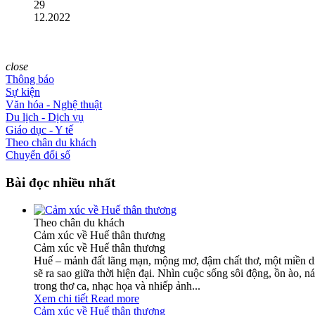
29
12.2022
close
Thông báo
Sự kiện
Văn hóa - Nghệ thuật
Du lịch - Dịch vụ
Giáo dục - Y tế
Theo chân du khách
Chuyển đổi số
Bài đọc nhiều nhất
Theo chân du khách
Cảm xúc về Huế thân thương
Cảm xúc về Huế thân thương
Huế – mảnh đất lãng mạn, mộng mơ, đậm chất thơ, một miền di 
sẽ ra sao giữa thời hiện đại. Nhìn cuộc sống sôi động, ồn ào,
trong thơ ca, nhạc họa và nhiếp ảnh...
Xem chi tiết
Read more
Cảm xúc về Huế thân thương