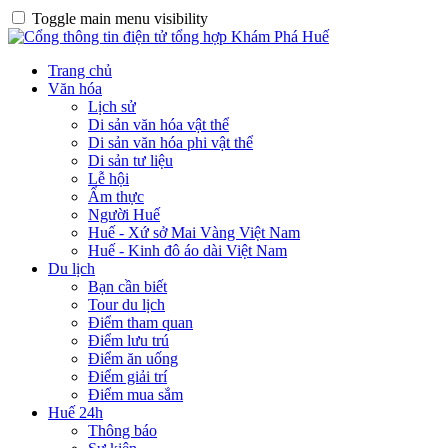
Toggle main menu visibility
Trang chủ
Văn hóa
Lịch sử
Di sản văn hóa vật thể
Di sản văn hóa phi vật thể
Di sản tư liệu
Lễ hội
Ẩm thực
Người Huế
Huế - Xứ sở Mai Vàng Việt Nam
Huế - Kinh đô áo dài Việt Nam
Du lịch
Bạn cần biết
Tour du lịch
Điểm tham quan
Điểm lưu trú
Điểm ăn uống
Điểm giải trí
Điểm mua sắm
Huế 24h
Thông báo