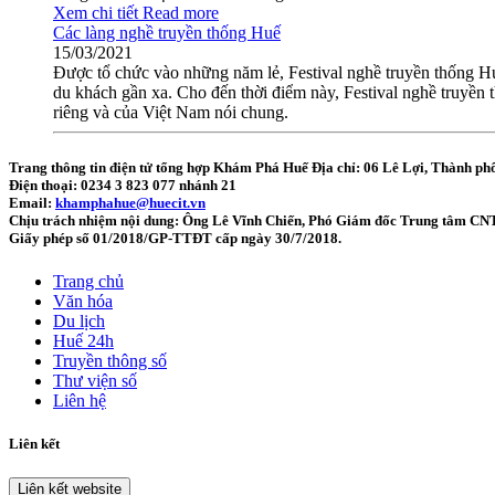
Xem chi tiết
Read more
Các làng nghề truyền thống Huế
15/03/2021
Được tổ chức vào những năm lẻ, Festival nghề truyền thống Huế
du khách gần xa. Cho đến thời điểm này, Festival nghề truyền 
riêng và của Việt Nam nói chung.
Trang thông tin điện tử tổng hợp Khám Phá Huế
Địa chỉ: 06 Lê Lợi, Thành ph
Điện thoại: 0234 3 823 077 nhánh 21
Email:
khamphahue@huecit.vn
Chịu trách nhiệm nội dung: Ông Lê Vĩnh Chiến, Phó Giám đốc Trung tâm CN
Giấy phép số 01/2018/GP-TTĐT cấp ngày 30/7/2018.
Trang chủ
Văn hóa
Du lịch
Huế 24h
Truyền thông số
Thư viện số
Liên hệ
Liên kết
Liên kết website