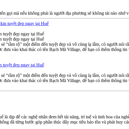
 tên gọi mà nếu không phải là người địa phương sẽ không tài nào nhớ 
n tuyệt đẹp ngay tại Huế
n tuyệt đẹp ngay tại Huế
 “rầm rộ” một điểm đến tuyệt đẹp và vô cùng lạ lẫm, có người nói rằng
ược đưa vào khai thác có tên Bạch Mã Village, để bạn có thêm thông t
n tuyệt đẹp ngay tại Huế
 “rầm rộ” một điểm đến tuyệt đẹp và vô cùng lạ lẫm, có người nói rằng
ược đưa vào khai thác có tên Bạch Mã Village, để bạn có thêm thông t
 là dịp để các nghệ nhân đem hết tài năng, trí tuệ và tinh hoa của ng
thống đã từng bước góp phần thúc đẩy mục tiêu bảo tồn và phát huy các