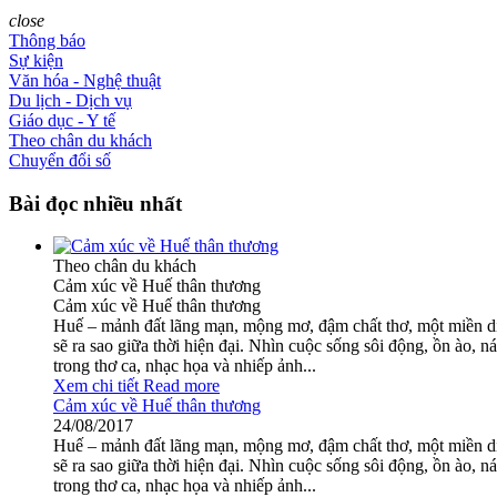
close
Thông báo
Sự kiện
Văn hóa - Nghệ thuật
Du lịch - Dịch vụ
Giáo dục - Y tế
Theo chân du khách
Chuyển đổi số
Bài đọc nhiều nhất
Theo chân du khách
Cảm xúc về Huế thân thương
Cảm xúc về Huế thân thương
Huế – mảnh đất lãng mạn, mộng mơ, đậm chất thơ, một miền di 
sẽ ra sao giữa thời hiện đại. Nhìn cuộc sống sôi động, ồn ào,
trong thơ ca, nhạc họa và nhiếp ảnh...
Xem chi tiết
Read more
Cảm xúc về Huế thân thương
24/08/2017
Huế – mảnh đất lãng mạn, mộng mơ, đậm chất thơ, một miền di 
sẽ ra sao giữa thời hiện đại. Nhìn cuộc sống sôi động, ồn ào,
trong thơ ca, nhạc họa và nhiếp ảnh...