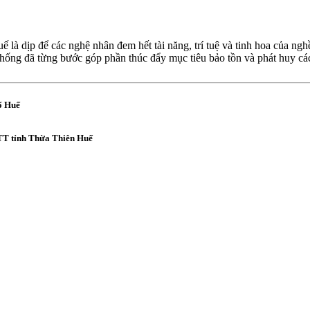
 là dịp để các nghệ nhân đem hết tài năng, trí tuệ và tinh hoa của ng
thống đã từng bước góp phần thúc đẩy mục tiêu bảo tồn và phát huy các
ố Huế
TT tỉnh Thừa Thiên Huế