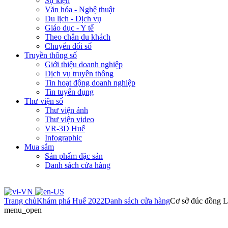
Sự kiện
Văn hóa - Nghệ thuật
Du lịch - Dịch vụ
Giáo dục - Y tế
Theo chân du khách
Chuyển đổi số
Truyền thông số
Giới thiệu doanh nghiệp
Dịch vụ truyền thông
Tin hoạt động doanh nghiệp
Tin tuyển dụng
Thư viện số
Thư viện ảnh
Thư viện video
VR-3D Huế
Infographic
Mua sắm
Sản phẩm đặc sản
Danh sách cửa hàng
Trang chủ
Khám phá Huế 2022
Danh sách cửa hàng
Cơ sở đúc đồng 
menu_open