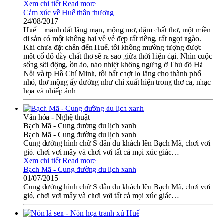
Xem chi tiết
Read more
Cảm xúc về Huế thân thương
24/08/2017
Huế – mảnh đất lãng mạn, mộng mơ, đậm chất thơ, một miền
di sản có một không hai về vẻ đẹp rất riêng, rất ngọt ngào.
Khi chưa đặt chân đến Huế, tôi không mường tượng được
một cố đô đầy chất thơ sẽ ra sao giữa thời hiện đại. Nhìn cuộc
sống sôi động, ồn ào, náo nhiệt không ngừng ở Thủ đô Hà
Nội và tp Hồ Chí Minh, tôi bất chợt lo lắng cho thành phố
nhỏ, thơ mộng ấy dường như chỉ xuất hiện trong thơ ca, nhạc
họa và nhiếp ảnh...
Văn hóa - Nghệ thuật
Bạch Mã - Cung đường du lịch xanh
Bạch Mã - Cung đường du lịch xanh
Cung đường hình chữ S dẫn du khách lên Bạch Mã, chơi vơi
gió, chơi vơi mây và chơi vơi tất cả mọi xúc giác…
Xem chi tiết
Read more
Bạch Mã - Cung đường du lịch xanh
01/07/2015
Cung đường hình chữ S dẫn du khách lên Bạch Mã, chơi vơi
gió, chơi vơi mây và chơi vơi tất cả mọi xúc giác…