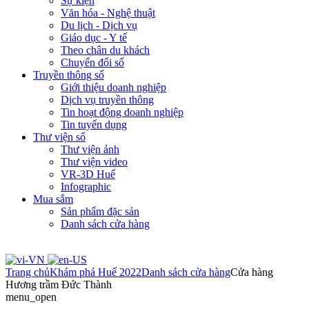
Sự kiện
Văn hóa - Nghệ thuật
Du lịch - Dịch vụ
Giáo dục - Y tế
Theo chân du khách
Chuyển đổi số
Truyền thông số
Giới thiệu doanh nghiệp
Dịch vụ truyền thông
Tin hoạt động doanh nghiệp
Tin tuyển dụng
Thư viện số
Thư viện ảnh
Thư viện video
VR-3D Huế
Infographic
Mua sắm
Sản phẩm đặc sản
Danh sách cửa hàng
Trang chủ
Khám phá Huế 2022
Danh sách cửa hàng
Cửa hàng
Hương trầm Đức Thành
menu_open