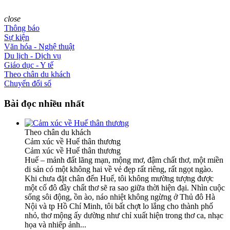
close
Thông báo
Sự kiện
Văn hóa - Nghệ thuật
Du lịch - Dịch vụ
Giáo dục - Y tế
Theo chân du khách
Chuyển đổi số
Bài đọc nhiều nhất
Theo chân du khách
Cảm xúc về Huế thân thương
Cảm xúc về Huế thân thương
Huế – mảnh đất lãng mạn, mộng mơ, đậm chất thơ, một miền
di sản có một không hai về vẻ đẹp rất riêng, rất ngọt ngào.
Khi chưa đặt chân đến Huế, tôi không mường tượng được
một cố đô đầy chất thơ sẽ ra sao giữa thời hiện đại. Nhìn cuộc
sống sôi động, ồn ào, náo nhiệt không ngừng ở Thủ đô Hà
Nội và tp Hồ Chí Minh, tôi bất chợt lo lắng cho thành phố
nhỏ, thơ mộng ấy dường như chỉ xuất hiện trong thơ ca, nhạc
họa và nhiếp ảnh...