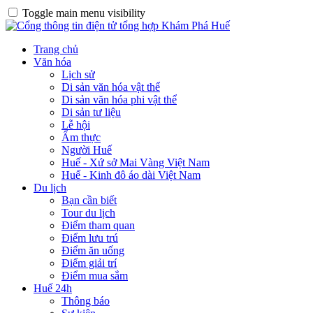
Toggle main menu visibility
Trang chủ
Văn hóa
Lịch sử
Di sản văn hóa vật thể
Di sản văn hóa phi vật thể
Di sản tư liệu
Lễ hội
Ẩm thực
Người Huế
Huế - Xứ sở Mai Vàng Việt Nam
Huế - Kinh đô áo dài Việt Nam
Du lịch
Bạn cần biết
Tour du lịch
Điểm tham quan
Điểm lưu trú
Điểm ăn uống
Điểm giải trí
Điểm mua sắm
Huế 24h
Thông báo