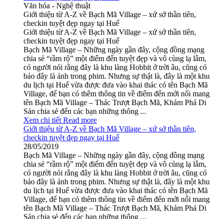
Văn hóa - Nghệ thuật
Giới thiệu từ A-Z về Bạch Mã Village – xứ sở thần tiên,
checkin tuyệt đẹp ngay tại Huế
Giới thiệu từ A-Z về Bạch Mã Village – xứ sở thần tiên,
checkin tuyệt đẹp ngay tại Huế
Bạch Mã Village – Những ngày gần đây, cộng đồng mạng
chia sẻ “rầm rộ” một điểm đến tuyệt đẹp và vô cùng lạ lẫm,
có người nói rằng đây là khu làng Hobbit ở trời âu, cũng có
bảo đây là ảnh trong phim. Nhưng sự thật là, đây là một khu
du lịch tại Huế vừa được đưa vào khai thác có tên Bạch Mã
Village, để bạn có thêm thông tin về điểm đến mới nổi mang
tên Bạch Mã Village – Thác Trượt Bạch Mã, Khám Phá Di
Sản chia sẻ đến các bạn những thông ...
Xem chi tiết
Read more
Giới thiệu từ A-Z về Bạch Mã Village – xứ sở thần tiên,
checkin tuyệt đẹp ngay tại Huế
28/05/2019
Bạch Mã Village – Những ngày gần đây, cộng đồng mạng
chia sẻ “rầm rộ” một điểm đến tuyệt đẹp và vô cùng lạ lẫm,
có người nói rằng đây là khu làng Hobbit ở trời âu, cũng có
bảo đây là ảnh trong phim. Nhưng sự thật là, đây là một khu
du lịch tại Huế vừa được đưa vào khai thác có tên Bạch Mã
Village, để bạn có thêm thông tin về điểm đến mới nổi mang
tên Bạch Mã Village – Thác Trượt Bạch Mã, Khám Phá Di
Sản chia sẻ đến các bạn những thông ...