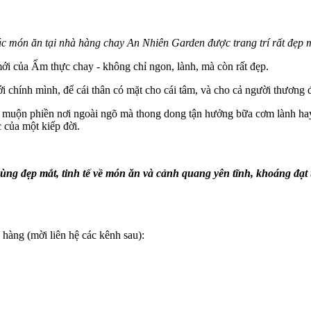
c món ăn tại nhà hàng chay An Nhiên Garden được trang trí rất đẹp 
i của Ẩm thực chay - không chỉ ngon, lành, mà còn rất đẹp.
 chính mình, để cái thân có mặt cho cái tâm, và cho cả người thương 
i muộn phiền nơi ngoài ngõ mà thong dong tận hưởng bữa cơm lành hay 
c của một kiếp đời.
ùng đẹp mắt, tinh tế về món ăn và cảnh quang yên tĩnh, khoáng đạ
hàng (mời liên hệ các kênh sau):