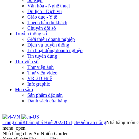
Sự kiện
Văn hóa - Nghệ thuật
Du lịch - Dịch vụ
Giáo dục - Y tế
Theo chân du khách
Chuyển đổi số
Truyền thông số
Giới thiệu doanh nghiệp
Dịch vụ truyền thông
Tin hoạt động doanh nghiệp
Tin tuyển dụng
Thư viện số
Thư viện ảnh
Thư viện video
VR-3D Huế
Infographic
Mua sắm
Sản phẩm đặc sản
Danh sách cửa hàng
Trang chủ
Khám phá Huế 2022
Du lịch
Điểm ăn uống
Nhà hàng món c
menu_open
Nhà hàng chay An Nhiên Garden