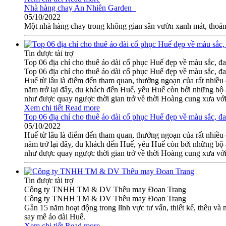
Nhà hàng chay An Nhiên Garden
05/10/2022
Một nhà hàng chay trong không gian sân vườn xanh mát, thoáng
Tin được tài trợ
Top 06 địa chỉ cho thuê áo dài cổ phục Huế đẹp về màu sắc, đa
Top 06 địa chỉ cho thuê áo dài cổ phục Huế đẹp về màu sắc, đa
Huế từ lâu là điểm đến tham quan, thưởng ngoạn của rất nhiều
năm trở lại đây, du khách đến Huế, yêu Huế còn bởi những bộ 
như được quay ngược thời gian trở về thời Hoàng cung xưa với 
Xem chi tiết
Read more
Top 06 địa chỉ cho thuê áo dài cổ phục Huế đẹp về màu sắc, đa
05/10/2022
Huế từ lâu là điểm đến tham quan, thưởng ngoạn của rất nhiều
năm trở lại đây, du khách đến Huế, yêu Huế còn bởi những bộ 
như được quay ngược thời gian trở về thời Hoàng cung xưa với 
Tin được tài trợ
Công ty TNHH TM & DV Thêu may Đoan Trang
Công ty TNHH TM & DV Thêu may Đoan Trang
Gần 15 năm hoạt động trong lĩnh vực tư vấn, thiết kế, thêu 
say mê áo dài Huế.
Xem chi tiết
Read more