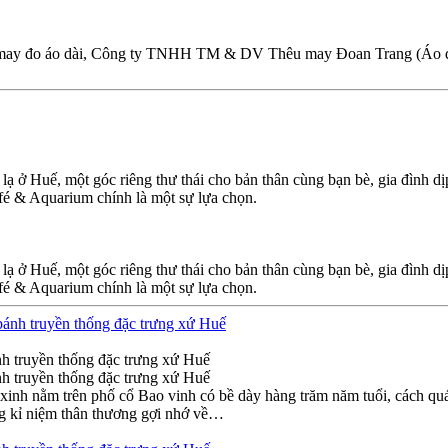
và may đo áo dài, Công ty TNHH TM & DV Thêu may Đoan Trang (Áo dài Đ
 ở Huế, một góc riêng thư thái cho bản thân cùng bạn bè, gia đình dị
afé & Aquarium chính là một sự lựa chọn.
 ở Huế, một góc riêng thư thái cho bản thân cùng bạn bè, gia đình dị
afé & Aquarium chính là một sự lựa chọn.
ánh truyền thống đặc trưng xứ Huế
ánh truyền thống đặc trưng xứ Huế
inh nằm trên phố cổ Bao vinh có bề dày hàng trăm năm tuổi, cách quán
ng kỉ niệm thân thương gợi nhớ về…