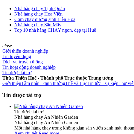
Nhà hàng chay Tịnh Quán
Nhà hàng chay Hoa Viên
Cơm chay dưỡng sinh Liên Hoa
Nhà hàng chay Sân Mây
Top 10 nhà hàng CHAY ngon, đẹp tại Huế
close
Giới thiệu doanh nghiệp
Tin tuyển dụng
Dịch vụ truyền thông
Tin hoạt động doanh nghiệp
Tin được tài trợ
Thừa Thiên Huế - Thành phố Trực thuộc Trung ương
Giới thiệu
Tầm nhìn - định hướng
Thế và Lực
Tin tức - sự kiện
Thư việ
Tin được tài trợ
Tin được tài trợ
Nhà hàng chay An Nhiên Garden
Nhà hàng chay An Nhiên Garden
Một nhà hàng chay trong không gian sân vườn xanh mát, thoáng
Xem chi tiết
Read more