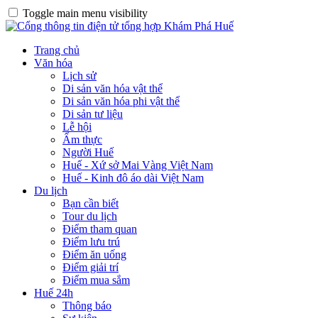
Toggle main menu visibility
Trang chủ
Văn hóa
Lịch sử
Di sản văn hóa vật thể
Di sản văn hóa phi vật thể
Di sản tư liệu
Lễ hội
Ẩm thực
Người Huế
Huế - Xứ sở Mai Vàng Việt Nam
Huế - Kinh đô áo dài Việt Nam
Du lịch
Bạn cần biết
Tour du lịch
Điểm tham quan
Điểm lưu trú
Điểm ăn uống
Điểm giải trí
Điểm mua sắm
Huế 24h
Thông báo