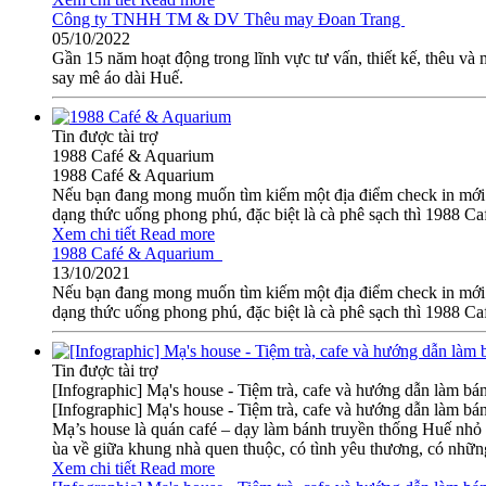
Công ty TNHH TM & DV Thêu may Đoan Trang
05/10/2022
Gần 15 năm hoạt động trong lĩnh vực tư vấn, thiết kế, thêu 
say mê áo dài Huế.
Tin được tài trợ
1988 Café & Aquarium
1988 Café & Aquarium
Nếu bạn đang mong muốn tìm kiếm một địa điểm check in mới lạ
dạng thức uống phong phú, đặc biệt là cà phê sạch thì 1988 C
Xem chi tiết
Read more
1988 Café & Aquarium
13/10/2021
Nếu bạn đang mong muốn tìm kiếm một địa điểm check in mới lạ
dạng thức uống phong phú, đặc biệt là cà phê sạch thì 1988 C
Tin được tài trợ
[Infographic] Mạ's house - Tiệm trà, cafe và hướng dẫn làm b
[Infographic] Mạ's house - Tiệm trà, cafe và hướng dẫn làm b
Mạ’s house là quán café – dạy làm bánh truyền thống Huế nhỏ x
ùa về giữa khung nhà quen thuộc, có tình yêu thương, có nhữ
Xem chi tiết
Read more