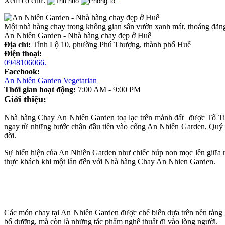
Xem cỡ chữ:
Một nhà hàng chay trong không gian sân vườn xanh mát, thoáng đãng 
An Nhiên Garden - Nhà hàng chay đẹp ở Huế
Địa chỉ:
Tỉnh Lộ 10, phường Phú Thượng, thành phố Huế
Điện thoại:
0948106066.
Facebook:
An Nhiên Garden Vegetarian
Thời gian hoạt động:
7:00 AM - 9:00 PM
Giới thiệu:
Nhà hàng Chay An Nhiên Garden toạ lạc trên mảnh đất được Tổ Tiên 
ngay từ những bước chân đầu tiên vào cổng An Nhiên Garden, Quý th
đời.
Sự hiển hiện của An Nhiên Garden như chiếc búp non mọc lên giữa rừn
thực khách khi một lần đến với Nhà hàng Chay An Nhien Garden.
Các món chay tại An Nhiên Garden được chế biến dựa trên nền tảng Ẩm
bổ dưỡng, mà còn là những tác phẩm nghệ thuật đi vào lòng người.