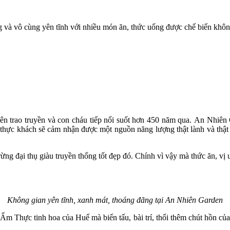
và vô cùng yên tĩnh với nhiều món ăn, thức uống được chế biến không
trao truyền và con cháu tiếp nối suốt hơn 450 năm qua. An Nhiên Gar
ực khách sẽ cảm nhận được một nguồn năng lượng thật lành và thật bìn
g đại thụ giàu truyền thống tốt đẹp đó. Chính vì vậy mà thức ăn, vị uố
Không gian yên tĩnh, xanh mát, thoáng đãng tại An Nhiên Garden
 Thực tinh hoa của Huế mà biến tấu, bài trí, thổi thêm chút hồn của 