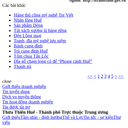
Nguồn:
http://itradetthue.gov.vn
Các bài khác
Hàng thủ công mỹ nghệ Tre Việt
Nhãn lồng Huế
Sản phẩm Dèng
Túi xách xương lá bàng rừng
Đèn Lồng quạt
Tranh, đĩa mỹ nghệ lưu niệm
Bánh cung đình
Trà cung đình Huế
Tôm chua Tấn Lộc
Dĩa gỗ chạm lọng có đế “Phong cảnh Huế”
Thanh trà
<<
<
1
2
3
4
5
>
>>
close
Giới thiệu doanh nghiệp
Tin tuyển dụng
Dịch vụ truyền thông
Tin hoạt động doanh nghiệp
Tin được tài trợ
Thừa Thiên Huế - Thành phố Trực thuộc Trung ương
Giới thiệu
Tầm nhìn - định hướng
Thế và Lực
Tin tức - sự kiện
Thư
viện