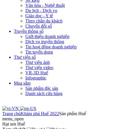
Sự kiện
Văn hóa - Nghệ thuật
Du lịch - Dịch vụ
Giáo dục - Y tế
Theo chân du khách
Chuyển đổi số
Truyền thông số
Giới thiệu doanh nghiệp
Dịch vụ truyền thông
Tin hoạt động doanh nghiệp
Tin tuyển dụng
Thư viện số
Thư viện ảnh
Thư viện video
VR-3D Huế
Infographic
Mua sắm
Sản phẩm đặc sản
Danh sách cửa hàng
Trang chủ
Khám phá Huế 2022
Sản phẩm Huế
menu_open
Hạt sen Huế