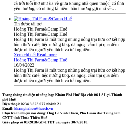
cả trời tuổi thơ như ùa về giữa khung nhà quen thuộc, có tình
yêu thương, có những kỉ niệm thân thương gợi nhớ về…
Tin được tài trợ
Hoàng Thị Farm&Camp Huế
Hoàng Thị Farm&Camp Huế
Hoàng Thị Farm là một trong những nông trại hữu cơ kết hợp
hình thức café, tiệc nướng bbq, dã ngoại cắm trại qua đêm
được nhiều người yêu thích và trải nghiệm.
Xem chi tiết
Read more
Hoàng Thị Farm&Camp Huế
16/04/2022
Hoàng Thị Farm là một trong những nông trại hữu cơ kết hợp
hình thức café, tiệc nướng bbq, dã ngoại cắm trại qua đêm
được nhiều người yêu thích và trải nghiệm.
Trang thông tin điện tử tổng hợp Khám Phá Huế
Địa chỉ: 06 Lê Lợi, Thành
phố Huế
Điện thoại: 0234 3 823 077 nhánh 21
Email:
khamphahue@huecit.vn
Chịu trách nhiệm nội dung: Ông Lê Vĩnh Chiến, Phó Giám đốc Trung tâm
CNTT tỉnh Thừa Thiên Huế
Giấy phép số 01/2018/GP-TTĐT cấp ngày 30/7/2018.