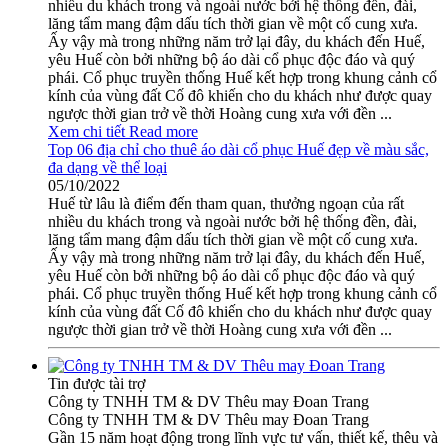
nhiều du khách trong và ngoài nước bởi hệ thống đền, đài,
lăng tẩm mang đậm dấu tích thời gian về một cố cung xưa.
Ấy vậy mà trong những năm trở lại đây, du khách đến Huế,
yêu Huế còn bởi những bộ áo dài cổ phục độc đáo và quý
phái. Cổ phục truyền thống Huế kết hợp trong khung cảnh cổ
kính của vùng đất Cố đô khiến cho du khách như được quay
ngược thời gian trở về thời Hoàng cung xưa với đền ...
Xem chi tiết
Read more
Top 06 địa chỉ cho thuê áo dài cổ phục Huế đẹp về màu sắc,
đa dạng về thể loại
05/10/2022
Huế từ lâu là điểm đến tham quan, thưởng ngoạn của rất
nhiều du khách trong và ngoài nước bởi hệ thống đền, đài,
lăng tẩm mang đậm dấu tích thời gian về một cố cung xưa.
Ấy vậy mà trong những năm trở lại đây, du khách đến Huế,
yêu Huế còn bởi những bộ áo dài cổ phục độc đáo và quý
phái. Cổ phục truyền thống Huế kết hợp trong khung cảnh cổ
kính của vùng đất Cố đô khiến cho du khách như được quay
ngược thời gian trở về thời Hoàng cung xưa với đền ...
Tin được tài trợ
Công ty TNHH TM & DV Thêu may Đoan Trang
Công ty TNHH TM & DV Thêu may Đoan Trang
Gần 15 năm hoạt động trong lĩnh vực tư vấn, thiết kế, thêu và