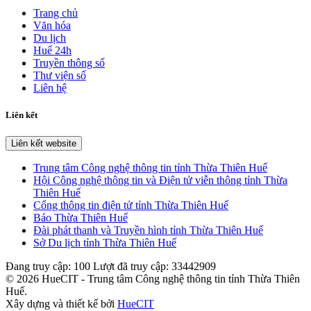
Trang chủ
Văn hóa
Du lịch
Huế 24h
Truyền thông số
Thư viện số
Liên hệ
Liên kết
Liên kết website
Trung tâm Công nghệ thông tin tỉnh Thừa Thiên Huế
Hội Công nghệ thông tin và Điện tử viễn thông tỉnh Thừa
Thiên Huế
Cổng thông tin điện tử tỉnh Thừa Thiên Huế
Báo Thừa Thiên Huế
Đài phát thanh và Truyền hình tỉnh Thừa Thiên Huế
Sở Du lịch tỉnh Thừa Thiên Huế
Đang truy cập:
100
Lượt đã truy cập:
33442909
© 2026 HueCIT - Trung tâm Công nghệ thông tin tỉnh Thừa Thiên
Huế.
Xây dựng và thiết kế bởi
HueCIT