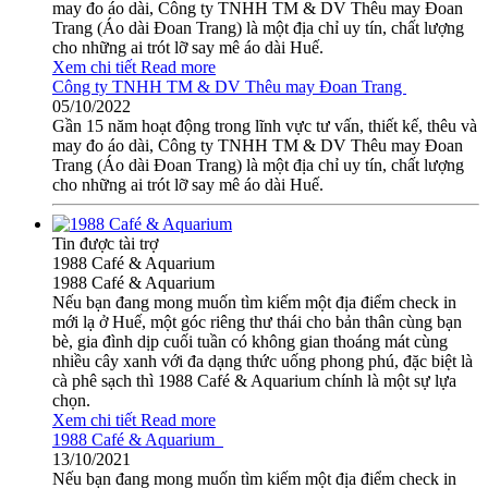
may đo áo dài, Công ty TNHH TM & DV Thêu may Đoan
Trang (Áo dài Đoan Trang) là một địa chỉ uy tín, chất lượng
cho những ai trót lỡ say mê áo dài Huế.
Xem chi tiết
Read more
Công ty TNHH TM & DV Thêu may Đoan Trang
05/10/2022
Gần 15 năm hoạt động trong lĩnh vực tư vấn, thiết kế, thêu và
may đo áo dài, Công ty TNHH TM & DV Thêu may Đoan
Trang (Áo dài Đoan Trang) là một địa chỉ uy tín, chất lượng
cho những ai trót lỡ say mê áo dài Huế.
Tin được tài trợ
1988 Café & Aquarium
1988 Café & Aquarium
Nếu bạn đang mong muốn tìm kiếm một địa điểm check in
mới lạ ở Huế, một góc riêng thư thái cho bản thân cùng bạn
bè, gia đình dịp cuối tuần có không gian thoáng mát cùng
nhiều cây xanh với đa dạng thức uống phong phú, đặc biệt là
cà phê sạch thì 1988 Café & Aquarium chính là một sự lựa
chọn.
Xem chi tiết
Read more
1988 Café & Aquarium
13/10/2021
Nếu bạn đang mong muốn tìm kiếm một địa điểm check in