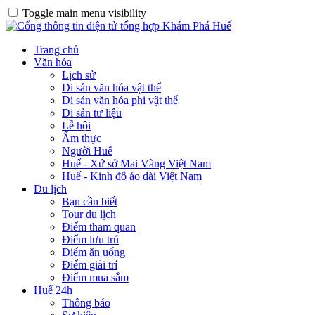
Toggle main menu visibility
Trang chủ
Văn hóa
Lịch sử
Di sản văn hóa vật thể
Di sản văn hóa phi vật thể
Di sản tư liệu
Lễ hội
Ẩm thực
Người Huế
Huế - Xứ sở Mai Vàng Việt Nam
Huế - Kinh đô áo dài Việt Nam
Du lịch
Bạn cần biết
Tour du lịch
Điểm tham quan
Điểm lưu trú
Điểm ăn uống
Điểm giải trí
Điểm mua sắm
Huế 24h
Thông báo