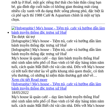
mới lạ ở Huế, một góc riêng thư thái cho bản thân cùng bạn
bè, gia đình dịp cuối tuần có không gian thoáng mát cùng
nhiều cây xanh với đa dạng thức uống phong phú, đặc biệt là
cà phê sạch thì 1988 Café & Aquarium chính là một sự lựa
chọn.
Tin được tài trợ
[Infographic] Mạ's house - Tiệm trà, cafe và hướng dẫn làm
bánh truyền thống đặc trưng xứ Huế
[Infographic] Mạ's house - Tiệm trà, cafe và hướng dẫn làm
bánh truyền thống đặc trưng xứ Huế
Mạ’s house là quán café – dạy làm bánh truyền thống Huế
nhỏ xinh nằm trên phố cổ Bao vinh có bề dày hàng trăm năm
tuổi, cách quán Mắt Biết chỉ vài căn nhà. Đến với Mạ’s house
cả trời tuổi thơ như ùa về giữa khung nhà quen thuộc, có tình
yêu thương, có những kỉ niệm thân thương gợi nhớ về…
Xem chi tiết
Read more
[Infographic] Mạ's house - Tiệm trà, cafe và hướng dẫn làm
bánh truyền thống đặc trưng xứ Huế
18/05/2022
Mạ’s house là quán café – dạy làm bánh truyền thống Huế
nhỏ xinh nằm trên phố cổ Bao vinh có bề dày hàng trăm năm
tuổi, cách quán Mắt Biết chỉ vài căn nhà. Đến với Mạ’s house