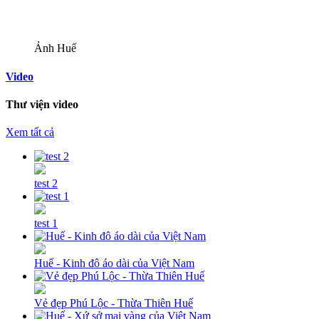
Ảnh Huế
Video
Thư viện video
Xem tất cả
test 2
test 1
Huế - Kinh đô áo dài của Việt Nam
Vẻ đẹp Phú Lộc - Thừa Thiên Huế