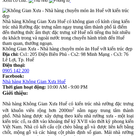
Xem cỡ chữ:
Nhà hàng Không Gian Xưa Huế có không gian cổ kính cùng kiến
trúc nhà Rường đặc trưng nằm ngay trung tâm thành phố là điểm
đến thưởng thức ẩm thực đặc trưng xứ Huế nổi tiếng thu hút nhiều
du khách trong và ngoài nước trong chuyến hành trình đến Huế
tham quan, thưởng ngoạn.
Không Gian Xưa - Nhà hàng chuyên món ăn Huế với kiến trúc đẹp
Địa chỉ:
Cs1: 205 Điện Biên Phủ - Cs2: 98 Minh Mạng - Cs3: 76
Lê Lợi, Tp. Huế
Điện thoại:
0905 142 200
Facebook:
Nhà hàng Không Gian Xưa Huế
Thời gian hoạt động:
10:00 AM - 9:00 PM
Giới thiệu:
Nhà hàng Không Gian Xưa Huế có kiến trúc nhà rường đặc trưng
2
với khuôn viên rộng hơn 2000m
nằm ngay trung tâm thành
phố. Nhà hàng được xây dựng theo kiểu nhà rường xưa - một loại
kiến trúc cổ, ra đời vào khoảng thế kỷ XVII vào thời kỳ phong kiến
Việt Nam. Nhà có kết cấu cột chèo bằng gỗ và được liên kết bằng
chốt, mộng gỗ và các hàng cột phân định số gian. Mái nhà rường