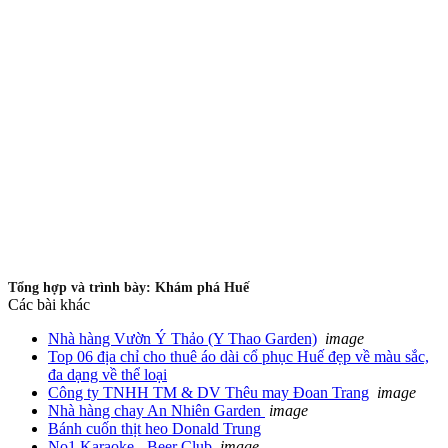
Tổng hợp và trình bày: Khám phá Huế
Các bài khác
Nhà hàng Vườn Ý Thảo (Y Thao Garden)
image
Top 06 địa chỉ cho thuê áo dài cổ phục Huế đẹp về màu sắc,
đa dạng về thể loại
Công ty TNHH TM & DV Thêu may Đoan Trang
image
Nhà hàng chay An Nhiên Garden
image
Bánh cuốn thịt heo Donald Trung
No1 Karaoke - Beer Club
image