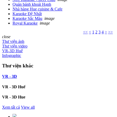
Quán bánh khoái Hạnh
Nhà hàng Hue cuisine & Cafe
Karaoke Đệ Nhất
Karaoke Sắc Màu
image
Royal Karaoke
image
<<
<
1
2
3
4
>
>>
close
Thư viện ảnh
Thư viện video
VR-3D Huế
Infographic
Thư viện khác
VR - 3D
VR - 3D Huế
VR - 3D Hue
Xem tất cả
View all