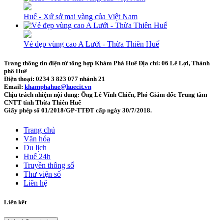
Huế - Xứ sở mai vàng của Việt Nam
Vẻ đẹp vùng cao A Lưới - Thừa Thiên Huế
Trang thông tin điện tử tổng hợp Khám Phá Huế
Địa chỉ: 06 Lê Lợi, Thành
phố Huế
Điện thoại: 0234 3 823 077 nhánh 21
Email:
khamphahue@huecit.vn
Chịu trách nhiệm nội dung: Ông Lê Vĩnh Chiến, Phó Giám đốc Trung tâm
CNTT tỉnh Thừa Thiên Huế
Giấy phép số 01/2018/GP-TTĐT cấp ngày 30/7/2018.
Trang chủ
Văn hóa
Du lịch
Huế 24h
Truyền thông số
Thư viện số
Liên hệ
Liên kết