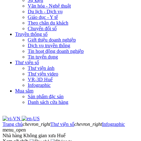
Sự kiện
Văn hóa - Nghệ thuật
Du lịch - Dịch vụ
Giáo dục - Y tế
Theo chân du khách
Chuyển đổi số
Truyền thông số
Giới thiệu doanh nghiệp
Dịch vụ truyền thông
Tin hoạt động doanh nghiệp
Tin tuyển dụng
Thư viện số
Thư viện ảnh
Thư viện video
VR-3D Huế
Infographic
Mua sắm
Sản phẩm đặc sản
Danh sách cửa hàng
Trang chủ
chevron_right
Thư viện số
chevron_right
Infographic
menu_open
Nhà hàng Không gian xưa Huế