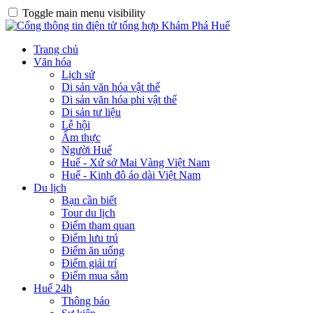
Toggle main menu visibility
Trang chủ
Văn hóa
Lịch sử
Di sản văn hóa vật thể
Di sản văn hóa phi vật thể
Di sản tư liệu
Lễ hội
Ẩm thực
Người Huế
Huế - Xứ sở Mai Vàng Việt Nam
Huế - Kinh đô áo dài Việt Nam
Du lịch
Bạn cần biết
Tour du lịch
Điểm tham quan
Điểm lưu trú
Điểm ăn uống
Điểm giải trí
Điểm mua sắm
Huế 24h
Thông báo