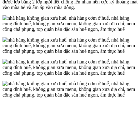
được lợp bằng 2 lớp ngói liệt chồng lên nhau nên cực kỳ thoáng mát
vào mùa hè và ấm áp vào mùa đông.