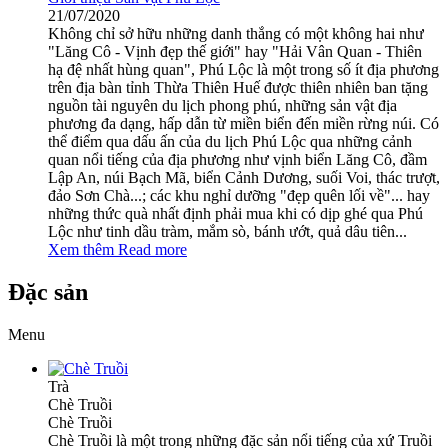
21/07/2020
Không chỉ sở hữu những danh thắng có một không hai như
"Lăng Cô - Vịnh đẹp thế giới" hay "Hải Vân Quan - Thiên
hạ đệ nhất hùng quan", Phú Lộc là một trong số ít địa phương
trên địa bàn tỉnh Thừa Thiên Huế được thiên nhiên ban tặng
nguồn tài nguyên du lịch phong phú, những sản vật địa
phương đa dạng, hấp dẫn từ miền biển đến miền rừng núi. Có
thể điểm qua dấu ấn của du lịch Phú Lộc qua những cảnh
quan nổi tiếng của địa phương như vịnh biển Lăng Cô, đầm
Lập An, núi Bạch Mã, biển Cảnh Dương, suối Voi, thác trượt,
đảo Sơn Chà...; các khu nghỉ dưỡng "đẹp quên lối về"... hay
những thức quà nhất định phải mua khi có dịp ghé qua Phú
Lộc như tinh dầu tràm, mắm sò, bánh ướt, quả dâu tiên...
Xem thêm
Read more
Đặc sản
Menu
Trà
Chè Truồi
Chè Truồi
Chè Truồi là một trong những đặc sản nổi tiếng của xứ Truồi