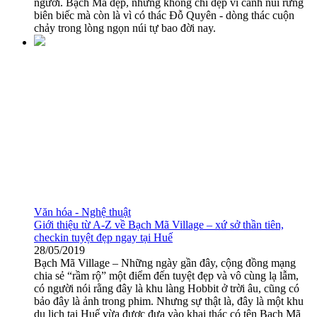
người. Bạch Mã đẹp, nhưng không chỉ đẹp vì cảnh núi rừng
biên biếc mà còn là vì có thác Đỗ Quyên - dòng thác cuộn
chảy trong lòng ngọn núi tự bao đời nay.
Văn hóa - Nghệ thuật
Giới thiệu từ A-Z về Bạch Mã Village – xứ sở thần tiên,
checkin tuyệt đẹp ngay tại Huế
28/05/2019
Bạch Mã Village – Những ngày gần đây, cộng đồng mạng
chia sẻ “rầm rộ” một điểm đến tuyệt đẹp và vô cùng lạ lẫm,
có người nói rằng đây là khu làng Hobbit ở trời âu, cũng có
bảo đây là ảnh trong phim. Nhưng sự thật là, đây là một khu
du lịch tại Huế vừa được đưa vào khai thác có tên Bạch Mã