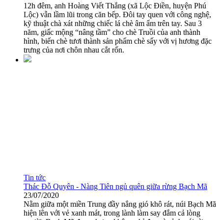
12h đêm, anh Hoàng Viết Thắng (xã Lộc Điền, huyện Phú
Lộc) vẫn lầm lũi trong căn bếp. Đôi tay quen với công nghệ,
kỹ thuật chà xát những chiếc lá chè âm ẩm trên tay. Sau 3
năm, giấc mộng “nâng tầm” cho chè Truồi của anh thành
hình, biến chè tươi thành sản phẩm chè sấy với vị hương đặc
trưng của nơi chôn nhau cắt rốn.
Tin tức
Thác Đỗ Quyên - Nàng Tiên ngủ quên giữa rừng Bạch Mã
23/07/2020
Nằm giữa một miền Trung đầy nắng gió khô rát, núi Bạch Mã
hiện lên với vẻ xanh mát, trong lành làm say đắm cả lòng